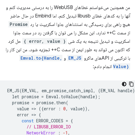
من همچنین می‌خواستم خطاهای WebUSB را به درستی مدیریت کنم و
آنها را به کدهای خطای libusb تبدیل کنم، اما Embind در حال حاضر
هیچ راهی برای رسیدگی به استثناهای جاوا اسکریپت یا رد
Promise
از سمت C++ ندارد. این مشکل را می توان با گرفتن رد در سمت جاوا
اسکریپت و تبدیل نتیجه به یک شی
{ error, value }
حل کرد
که اکنون می تواند به طور ایمن از سمت C++ تجزیه شود. من این کار را
با ترکیبی از APIهای ماکرو
EM_JS
و
Emval.to{Handle,
Value}
انجام دادم:
EM_JS
(
EM_VAL
,
em_promise_catch_impl
,
(
EM_VAL
handle
)
let
promise
=
Emval
.
toValue
(
handle
);
promise
=
promise
.
then
(
value
=
>
({
error
:
0
,
value
}),
error
=
>
{
const
ERROR_CODES
=
{
// LIBUSB_ERROR_IO
NetworkError
:
-1
,