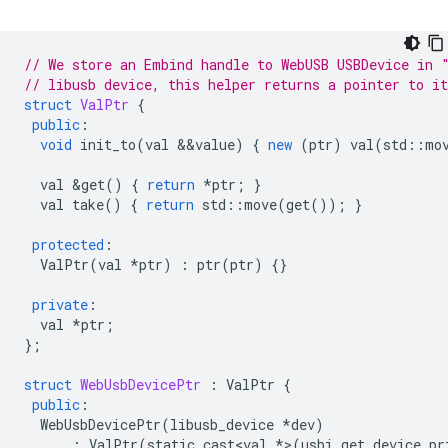
// We store an Embind handle to WebUSB USBDevice in 
// libusb device, this helper returns a pointer to it
struct
ValPtr
{
public
:
void
init_to
(
val
&&
value
)
{
new
(
ptr
)
val
(
std
::
mo
val
&
get
()
{
return
*
ptr
;
}
val
take
()
{
return
std
::
move
(
get
());
}
protected
:
ValPtr
(
val
*
ptr
)
:
ptr
(
ptr
)
{}
private
:
val
*
ptr
;
};
struct
WebUsbDevicePtr
:
ValPtr
{
public
:
WebUsbDevicePtr
(
libusb_device
*
dev
)
:
ValPtr
(
static_cast<val
*
>
(
usbi_get_device_pr