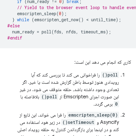
if
(
num_ready
!=
0
)
break
;
// Yield to the browser event loop to handle eve
emscripten_sleep
(
0
);
}
while
(
emscripten_get_now
()
 < 
until_time
);
#else
num_ready
=
poll
(
fds
,
nfds
,
timeout_ms
);
#endif
کاری که انجام می دهد این است:
poll()
را فراخوانی می کند تا بررسی کند که آیا
رویدادی هنوز توسط باطن گزارش شده است یا خیر. اگر
تعدادی وجود داشته باشد، حلقه متوقف می شود. در غیر
این صورت اجرای Emscripten از
poll()
بلافاصله با
0
برمی گردد.
emscripten_sleep(0)
را فرا می خواند. این تابع از
Asyncify و
setTimeout()
در زیر هود استفاده می
کند و در اینجا برای بازگرداندن کنترل به حلقه رویداد اصلی