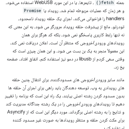
جمله
fetch()
، تایمرها، یا در این مورد WebUSB استفاده می‌شود،
و هر زمان که عملیات مربوطه تمام شد، رویداد یا
Promise
handlers را فراخوانی می‌کند. اجرای یک حلقه رویداد نامحدود،
تودرتو، مانع از پیشرفت حلقه رویداد مرورگر می شود، به این معنی که
نه تنها رابط کاربری پاسخگو نمی شود، بلکه کد هرگز برای همان
رویدادهای ورودی/خروجی که منتظر آن است، اعلان دریافت نمی کند.
این معمولاً منجر به یک بن بست می شود، و این همان چیزی است که
وقتی سعی کردم از libusb در دمو نیز استفاده کنم، اتفاق افتاد. صفحه
یخ زد.
مانند سایر ورودی/خروجی های مسدودکننده، برای انتقال چنین حلقه
های رویدادی به وب، توسعه دهندگان باید راهی برای اجرای آن حلقه ها
بدون مسدود کردن رشته اصلی بیابند. یک راه این است که برنامه را تغییر
دهیم تا رویدادهای ورودی/خروجی را در یک رشته جداگانه مدیریت کند
و نتایج را به رشته اصلی برگرداند. مورد دیگر این است که از Asyncify
برای مکث کردن حلقه و منتظر رویدادها به صورت غیر مسدود کننده
استفاده کنید.