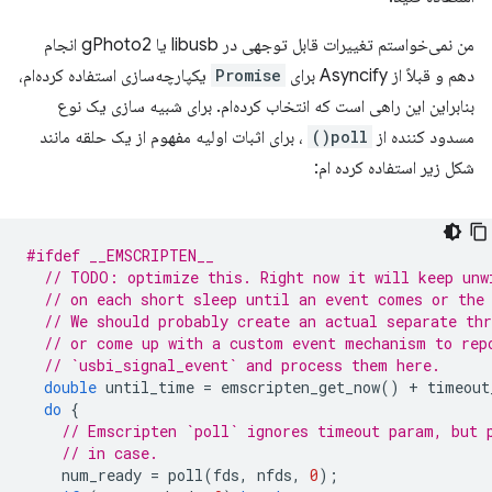
من نمی‌خواستم تغییرات قابل توجهی در libusb یا gPhoto2 انجام
دهم و قبلاً از Asyncify برای
Promise
یکپارچه‌سازی استفاده کرده‌ام،
بنابراین این راهی است که انتخاب کرده‌ام. برای شبیه سازی یک نوع
مسدود کننده از
poll()
، برای اثبات اولیه مفهوم از یک حلقه مانند
شکل زیر استفاده کرده ام:
#ifdef __EMSCRIPTEN__
// TODO: optimize this. Right now it will keep unw
// on each short sleep until an event comes or the
// We should probably create an actual separate thr
// or come up with a custom event mechanism to rep
// `usbi_signal_event` and process them here.
double
until_time
=
emscripten_get_now
()
+
timeout
do
{
// Emscripten `poll` ignores timeout param, but 
// in case.
num_ready
=
poll
(
fds
,
nfds
,
0
);