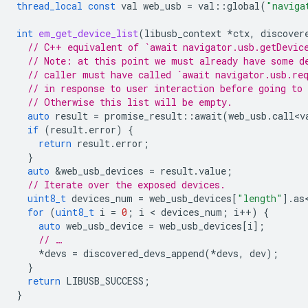
thread_local
const
val
web_usb
=
val
::
global
(
"naviga
int
em_get_device_list
(
libusb_context
*
ctx
,
discover
// C++ equivalent of `await navigator.usb.getDevic
// Note: at this point we must already have some d
// caller must have called `await navigator.usb.re
// in response to user interaction before going to
// Otherwise this list will be empty.
auto
result
=
promise_result
::
await
(
web_usb
.
call<v
if
(
result
.
error
)
{
return
result
.
error
;
}
auto
&
web_usb_devices
=
result
.
value
;
// Iterate over the exposed devices.
uint8_t
devices_num
=
web_usb_devices
[
"length"
].
as
for
(
uint8_t
i
=
0
;
i
 < 
devices_num
;
i
++
)
{
auto
web_usb_device
=
web_usb_devices
[
i
];
// …
*
devs
=
discovered_devs_append
(
*
devs
,
dev
);
}
return
LIBUSB_SUCCESS
;
}