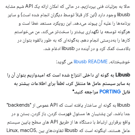
حالا به جزئیات فنی بپردازیم. در حالی که امکان ارائه یک API شیم مشابه
libusb وجود دارد (این کار قبلاً توسط دیگران انجام شده است) و سایر
برنامه‌ها را علیه آن پیوند می‌دهد، این رویکرد مستعد خطا است و
هرگونه توسعه یا نگهداری بیشتر را سخت‌تر می‌کند. من می‌خواستم
کارها را به‌درستی انجام دهم، به‌گونه‌ای که به طور بالقوه بتوان در
بالادست کمک کرد و در آینده در libusb ادغام شد.
خوشبختانه،
libusb README
می گوید:
Libusb به گونه ای داخلی انتزاع شده است که امیدواریم بتوان آن را
به سایر سیستم عامل ها منتقل کرد. لطفاً برای اطلاعات بیشتر به
فایل
PORTING
مراجعه کنید."
libusb به گونه ای ساختار یافته است که API عمومی از "backends"
جدا باشد. این پشتیبان ها مسئول فهرست کردن، باز کردن، بستن و در
واقع برقراری ارتباط با دستگاه ها از طریق API های سطح پایین سیستم
عامل هستند. اینگونه است که libusb تفاوت‌های بین Linux، macOS،