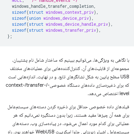
NULL
,
/* handle_events */
windows_handle_transfer_completion
,
sizeof
(
struct
windows_context_priv
),
sizeof
(
union
windows_device_priv
),
sizeof
(
struct
windows_device_handle_priv
),
sizeof
(
struct
windows_transfer_priv
),
};
با نگاهی به ویژگی‌ها، می‌توانیم ببینیم که ساختار شامل نام پشتیبان،
مجموعه‌ای از قابلیت‌های آن، کنترل‌کننده‌هایی برای عملیات‌های مختلف
USB سطح پایین به شکل نشانگرهای تابع، و در نهایت، اندازه‌هایی است
که برای ذخیره‌سازی داده‌های دستگاه خصوصی-/context-/transfer-
level اختصاص می‌دهد.
فیلدهای داده خصوصی حداقل برای ذخیره کردن دسته‌های سیستم‌عامل
برای همه آن چیزها مفید هستند، زیرا بدون دستگیره نمی‌دانیم که هر
عملیاتی برای کدام مورد اعمال می‌شود. در پیاده‌سازی وب، دسته‌های
سیستم‌عامل، اشیاء زیربنایی جاوا اسکریپت WebUSB خواهند بود. راه