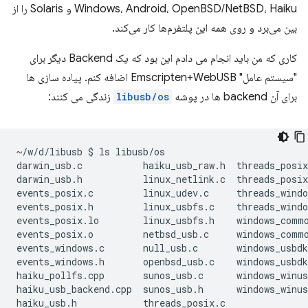
Windows، Android، OpenBSD/NetBSD، Haiku و Solaris را از
بین می‌برد و روی همه این پلتفرم‌ها کار می‌کند.
کاری که من باید انجام می دادم این بود که یک Backend دیگر برای
"سیستم عامل" Emscripten+WebUSB اضافه کنم. پیاده سازی ها
برای آن backend ها در پوشه
libusb/os
زندگی می کنند:
~/w/d/libusb
$
ls
libusb/os

darwin_usb.c
haiku_usb_raw.h
threads_posix
darwin_usb.h
linux_netlink.c
threads_posix
events_posix.c
linux_udev.c
threads_windo
events_posix.h
linux_usbfs.c
threads_windo
events_posix.lo
linux_usbfs.h
windows_commo
events_posix.o
netbsd_usb.c
windows_commo
events_windows.c
null_usb.c
windows_usbdk
events_windows.h
openbsd_usb.c
windows_usbdk
haiku_pollfs.cpp
sunos_usb.c
windows_winus
haiku_usb_backend.cpp
sunos_usb.h
windows_winus
haiku_usb.h
threads_posix.c
