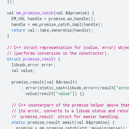
});
val
em_promise_catch
(
val
&&
promise
)
{
EM_VAL
handle
=
promise
.
as_handle
();
handle
=
em_promise_catch_impl
(
handle
);
return
val
::
take_ownership
(
handle
);
}
// C++ struct representation for {value, error} obje
// (performs conversion in the constructor).
struct
promise_result
{
libusb_error
error
;
val
value
;
promise_result
(
val
&&
result
)
:
error
(
static_cast<libusb_error>
(
result
[
"erro
value
(
result
[
"value"
])
{}
// C++ counterpart of the promise helper above tha
// its error, converts to a libusb status and retur
// `promise_result` struct for easier handling.
static
promise_result
await
(
val
&&
promise
)
{
promise
=
em_promise_catch
(
std
::
move
(
promise
));