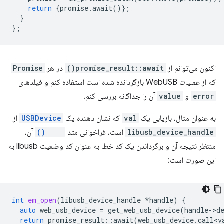
return
{
promise
.
await
()};
}
};
اکنون می‌توانم از
promise_result::await()
در هر
Promise
که از عملیات WebUSB بازگردانده شده است استفاده کنم و فیلدهای
error
و
value
آن را جداگانه بررسی کنم.
به عنوان مثال، بازیابی یک
val
که نشان دهنده یک
USBDevice
از
libusb_device_handle
است، فراخوانی متد
open()
آن،
منتظر نتیجه آن و برگرداندن یک کد خطا به عنوان کد وضعیت libusb به
این صورت است:
int
em_open
(
libusb_device_handle
*
handle
)
{
auto
web_usb_device
=
get_web_usb_device
(
handle
-
>
d
return
promise_result
::
await
(
web_usb_device
.
call<v