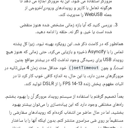
مرورگر استفاده می شود. این به مرورگر اجازه می دهد تا
هرگونه تعامل با کاربر و رویدادهای ورودی/خروجی از
جمله WebUSB را مدیریت کند.
بررسی کنید که آیا بازه زمانی مشخص شده هنوز منقضی
شده است یا خیر، و اگر نه، حلقه را ادامه دهید.
همانطور که در کامنت ذکر شد، این رویکرد بهینه نبود، زیرا کل پشته
تماس را با Asyncify ذخیره و بازیابی می‌کرد، حتی زمانی که هنوز هیچ
رویداد USB برای رسیدگی وجود نداشت (که در بیشتر مواقع چنین
است)، و چون
setTimeout()
خود حداقل مدت زمان 4 میلی‌ثانیه در
مرورگرهای مدرن دارد. با این حال، به اندازه کافی خوب کار کرد تا در
اثبات مفهوم، پخش زنده 13-14 FPS را از DSLR تولید کند.
بعداً تصمیم گرفتم با استفاده از سیستم رویداد مرورگر آن را بهبود بخشم.
راه‌های مختلفی وجود دارد که این پیاده‌سازی را می‌توان بیشتر بهبود
بخشید، اما در حال حاضر من انتخاب کرده‌ام که رویدادهای سفارشی را
مستقیماً بر روی شی سراسری منتشر کنم، بدون اینکه آنها را با ساختار