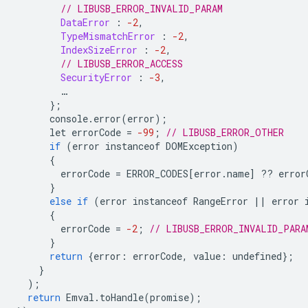
// LIBUSB_ERROR_INVALID_PARAM
DataError
:
-2
,
TypeMismatchError
:
-2
,
IndexSizeError
:
-2
,
// LIBUSB_ERROR_ACCESS
SecurityError
:
-3
,
…
};
console
.
error
(
error
);
let
errorCode
=
-99
;
// LIBUSB_ERROR_OTHER
if
(
error
instanceof
DOMException
)
{
errorCode
=
ERROR_CODES
[
error
.
name
]
??
error
}
else
if
(
error
instanceof
RangeError
||
error
{
errorCode
=
-2
;
// LIBUSB_ERROR_INVALID_PARA
}
return
{
error
:
errorCode
,
value
:
undefined
};
}
);
return
Emval
.
toHandle
(
promise
);