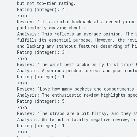
    but not top-tier rating.

    Rating (integer): 4

    \n\n

    Review: 'It's a solid backpack at a decent price.
    particularly amazing about it.'

    Analysis: This reflects an average opinion. The b
    fulfills its essential purpose. However, the revi
    and lacking any standout features deserving of hi
    Rating (integer): 3

    \n\n

    Review: 'The waist belt broke on my first trip! 
    Analysis: A serious product defect and poor custo
    Rating (integer): 1

    \n\n

    Review: 'Love how many pockets and compartments i
    Analysis: The enthusiastic review highlights spec
    Rating (integer): 5

    \n\n

    Review: 'The straps are a bit flimsy, and they st
    Analysis: While not a totally negative review, a 
    Rating (integer): 1

    \n\n
