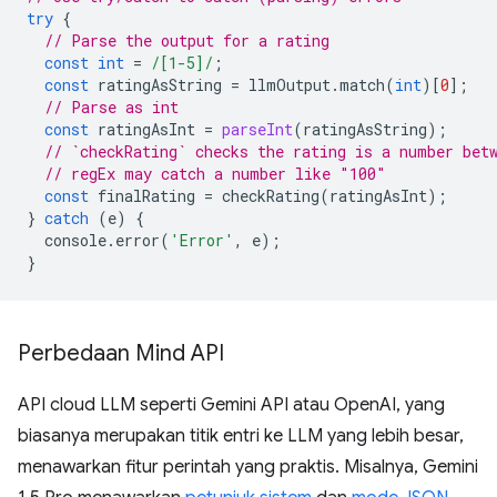
try
{
// Parse the output for a rating
const
int
=
/[1-5]/
;
const
ratingAsString
=
llmOutput
.
match
(
int
)[
0
];
// Parse as int
const
ratingAsInt
=
parseInt
(
ratingAsString
);
// `checkRating` checks the rating is a number bet
// regEx may catch a number like "100"
const
finalRating
=
checkRating
(
ratingAsInt
);
}
catch
(
e
)
{
console
.
error
(
'Error'
,
e
);
}
Perbedaan Mind API
API cloud LLM seperti Gemini API atau OpenAI, yang
biasanya merupakan titik entri ke LLM yang lebih besar,
menawarkan fitur perintah yang praktis. Misalnya, Gemini