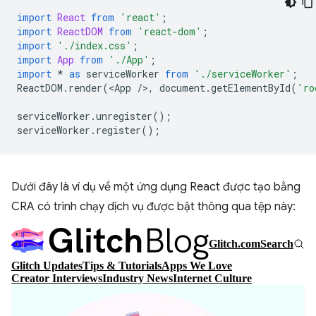
import
React
from
'react'
;
import
ReactDOM
from
'react-dom'
;
import
'./index.css'
;
import
App
from
'./App'
;
import
*
as
serviceWorker
from
'./serviceWorker'
;
ReactDOM
.
render
(
<
App
/
>
,
document
.
getElementById
(
'ro
serviceWorker
.
unregister
();
serviceWorker
.
register
();
Dưới đây là ví dụ về một ứng dụng React được tạo bằng
CRA có trình chạy dịch vụ được bật thông qua tệp này: