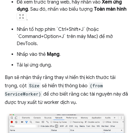
Để xem trước trang web, hãy nhấn vào
Xem ứng
dụng
. Sau đó, nhấn vào biểu tượng
Toàn màn hình
.
Nhấn tổ hợp phím `Ctrl+Shift+J` (hoặc
`Command+Option+J` trên máy Mac) để mở
DevTools.
Nhấp vào thẻ
Mạng
.
Tải lại ứng dụng.
Bạn sẽ nhận thấy rằng thay vì hiển thị kích thước tải
trọng, cột
Size
sẽ hiển thị thông báo
(from
ServiceWorker)
để cho biết rằng các tài nguyên này đã
được truy xuất từ worker dịch vụ.