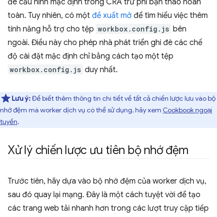
đè cấu hình mặc định trong CRA trừ phi bạn tháo hoàn
toàn. Tuy nhiên, có một
đề xuất mở
để tìm hiểu việc thêm
tính năng hỗ trợ cho tệp
workbox.config.js
bên
ngoài. Điều này cho phép nhà phát triển ghi đè các chế
độ cài đặt mặc định chỉ bằng cách tạo một tệp
workbox.config.js
duy nhất.
Lưu ý:
Để biết thêm thông tin chi tiết về tất cả chiến lược lưu vào bộ
nhớ đệm mà worker dịch vụ có thể sử dụng, hãy xem
Cookbook ngoại
tuyến
.
Xử lý chiến lược ưu tiên bộ nhớ đệm
Trước tiên, hãy dựa vào bộ nhớ đệm của worker dịch vụ,
sau đó quay lại mạng. Đây là một cách tuyệt vời để tạo
các trang web tải nhanh hơn trong các lượt truy cập tiếp