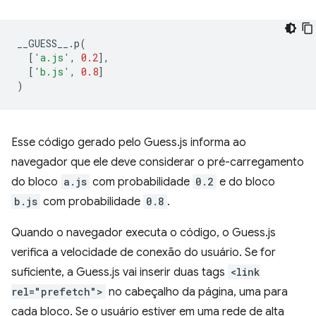
__GUESS__
.
p
(
[
'a.js'
,
0.2
],
[
'b.js'
,
0.8
]
)
Esse código gerado pelo Guess.js informa ao
navegador que ele deve considerar o pré-carregamento
do bloco
a.js
com probabilidade
0.2
e do bloco
b.js
com probabilidade
0.8
.
Quando o navegador executa o código, o Guess.js
verifica a velocidade de conexão do usuário. Se for
suficiente, a Guess.js vai inserir duas tags
<link
rel="prefetch">
no cabeçalho da página, uma para
cada bloco. Se o usuário estiver em uma rede de alta