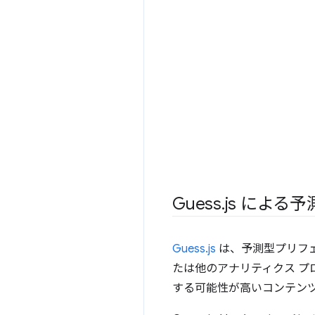
Guess
.
js による
Guess.js
は、予測型プリフェッチ
たは他のアナリティクス 
する可能性が高いコンテン