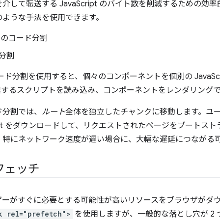
て転送する JavaScript のバイト数を削減するための効率的な手
のような手法を使用できます。
ルのコード分割
分割
ド分割を使用すると、個々のコンポーネントを個別の JavaScr
連するスクリプトを読み込み、コンポーネントをレンダリング
ド分割では、
ルート
全体を独立したチャンクに移動します。ユ
cript をダウンロードして、リクエストされたページをブート
、特にネットワーク速度が遅い場合に、大幅な遅延につながる
リフェッチ
ザーがすぐに必要とする可能性が高いリソースをブラウザがダ
k rel="prefetch">
を使用しますが、一般的な落とし穴が 2 