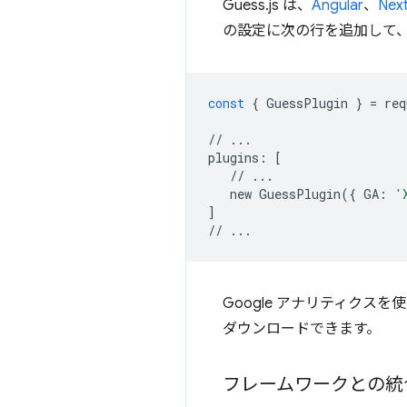
Guess.js は、
Angular
、
Next
の設定に次の行を追加して
const
{
GuessPlugin
}
=
req
//
...
plugins
:
[
//
...
new
GuessPlugin
({
GA
:
'
]
//
...
Google アナリティクス
ダウンロードできます。
フレームワークとの統