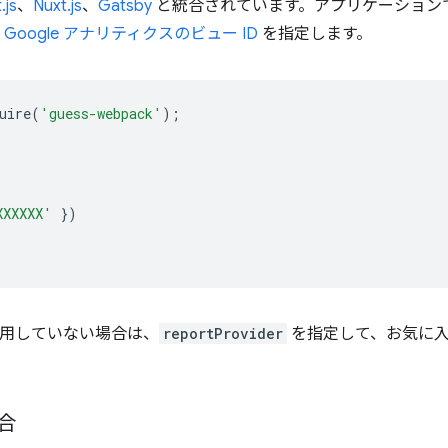
.js
、
Nuxt.js
、
Gatsby
と統合されています。アプリケーションで使
、
Google アナリティクスのビュー ID
を指定します。
uire
(
'guess-webpack'
);
XXXXXX'
})
を使用していない場合は、
reportProvider
を指定して、お気に
合