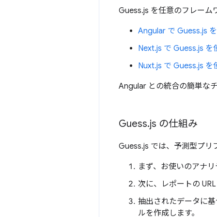
Guess.js を任意のフ
Angular で Guess.j
Next.js で Guess.j
Nuxt.js で Guess.j
Angular との統合の簡
Guess
.
js の仕組み
Guess.js では、予測
まず、お使いのアナリ
次に、レポートの URL 
抽出されたデータに基
ルを作成します。