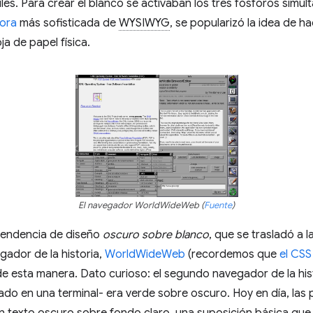
ules. Para crear el blanco se activaban los tres fósforos simu
ora
más sofisticada de
WYSIWYG
, se popularizó la idea de 
ja de papel física.
El navegador WorldWideWeb (
Fuente
)
tendencia de diseño
oscuro sobre blanco
, que se trasladó a l
egador de la historia,
WorldWideWeb
(recordemos que
el CSS
e esta manera. Dato curioso: el segundo navegador de la his
o en una terminal- era verde sobre oscuro. Hoy en día, las 
 texto oscuro sobre fondo claro, una suposición básica que