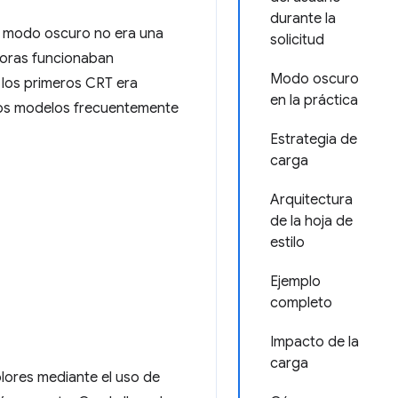
durante la
el modo oscuro no era una
solicitud
oras funcionaban
Modo oscuro
 los primeros CRT era
en la práctica
stos modelos frecuentemente
Estrategia de
carga
Arquitectura
de la hoja de
estilo
Ejemplo
completo
Impacto de la
carga
lores mediante el uso de