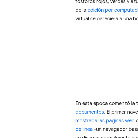
fósforos rojos, verdes y az
de la
edición por computad
virtual se pareciera a una ho
En esta época comenzó la 
documentos
. El primer nav
mostraba las páginas web
d
de línea
-un navegador basad
se diseñan normalmente con