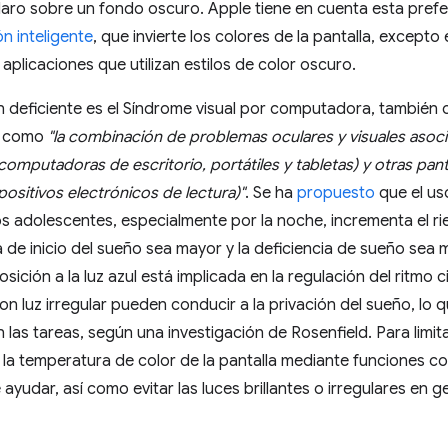
laro sobre un fondo oscuro. Apple tiene en cuenta esta prefe
ón inteligente
, que invierte los colores de la pantalla, excepto
 aplicaciones que utilizan estilos de color oscuro.
ón deficiente es el Síndrome visual por computadora, tambié
como
"la combinación de problemas oculares y visuales asoc
mputadoras de escritorio, portátiles y tabletas) y otras panta
ositivos electrónicos de lectura)"
. Se ha
propuesto
que el us
os adolescentes, especialmente por la noche, incrementa el ri
a de inicio del sueño sea mayor y la deficiencia de sueño sea
ición a la luz azul está implicada en la regulación del ritmo ci
on luz irregular pueden conducir a la privación del sueño, lo 
 las tareas, según una investigación de Rosenfield. Para limit
do la temperatura de color de la pantalla mediante funciones 
yudar, así como evitar las luces brillantes o irregulares en 