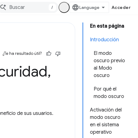
/
Acceder
En esta página
Introducción
El modo
¿Te ha resultado útil?
oscuro previo
curidad
,
al Modo
oscuro
Por qué el
modo oscuro
Activación del
eficio de sus usuarios.
modo oscuro
en el sistema
operativo