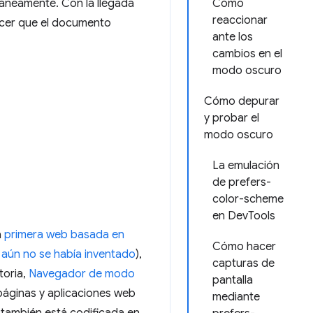
ltáneamente. Con la llegada
Cómo
reaccionar
hacer que el documento
ante los
cambios en el
modo oscuro
Cómo depurar
y probar el
modo oscuro
La emulación
de prefers-
color-scheme
en DevTools
a
primera web basada en
Cómo hacer
 aún no se había inventado
),
capturas de
toria,
Navegador de modo
pantalla
páginas y aplicaciones web
mediante
 también está codificada en