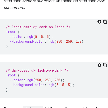
référence
sombre sur clair
et un thème de référence
clair
sur sombre
.
/* light.css: 👉 dark-on-light */
:
root
{
--color
:
rgb
(
5
,
5
,
5
);
--background-color
:
rgb
(
250
,
250
,
250
);
}
/* dark.css: 👉 light-on-dark */
:
root
{
--color
:
rgb
(
250
,
250
,
250
);
--background-color
:
rgb
(
5
,
5
,
5
);
}