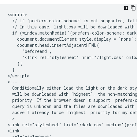
<script>

  // If `prefers-color-scheme` is not supported, fall
  // In this case, light.css will be downloaded with 
  if (window.matchMedia('(prefers-color-scheme: dark
    document.documentElement.style.display = 'none';

    document.head.insertAdjacentHTML(

      'beforeend',

      '<link rel="stylesheet" href="/light.css" onlo
    );

  }

</script>

<!--

  Conditionally either load the light or the dark sty
  will be downloaded with `highest`, the non-matching
  priority. If the browser doesn't support `prefers-c
  query is unknown and the files are downloaded with 
  above I already force `highest` priority for my def
-->

<link rel="stylesheet" href="/dark.css" media="(pref
<link

  rel="stylesheet"
