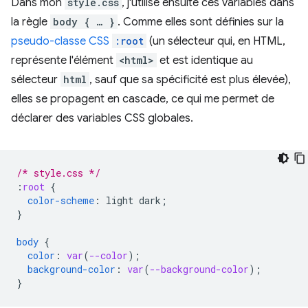
Dans mon
style.css
, j'utilise ensuite ces variables dans
la règle
body { … }
. Comme elles sont définies sur la
pseudo-classe CSS
:root
(un sélecteur qui, en HTML,
représente l'élément
<html>
et est identique au
sélecteur
html
, sauf que sa spécificité est plus élevée),
elles se propagent en cascade, ce qui me permet de
déclarer des variables CSS globales.
/* style.css */
:
root
{
color-scheme
:
light
dark
;
}
body
{
color
:
var
(
--color
);
background-color
:
var
(
--background-color
);
}