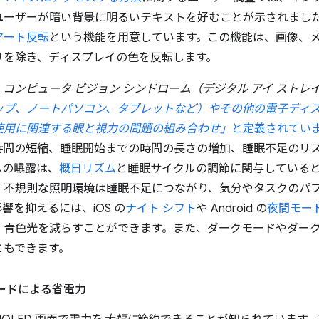
ーザーが暗い背景に明るいテキストを好むことが示されました。A
マート反転
という機能を用意しています。この機能は、画像、メ
リを除き、ディスプレイの色を反転します。
コンピュータ ビジョン シンドローム（デジタル アイ ストレ
ップ、ノートパソコン、タブレットなど）やその他の電子ディ
使用に関連する眼と視力の問題の組み合わせ」
と定義されてい
時間の短縮、睡眠開始までの時間の長さの増加、睡眠不足のリ
への曝露は、
概日リズム
と睡眠サイクルの調節に関与している
、不規則な照明環境は睡眠不足につながり、気分やタスクのパ
響を抑えるには、iOS の
ナイト シフト
や Android の
夜間モー
、青色光を減らすことができます。また、ダークモードやダー
ともできます。
モードによる省電力