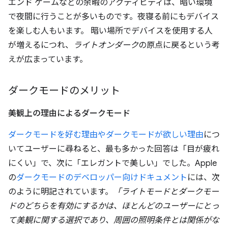
エンド ゲームなどの余暇のアクティビティは、暗い環境
で夜間に行うことが多いものです。夜寝る前にもデバイス
を楽しむ人もいます。 暗い場所でデバイスを使用する人
が増えるにつれ、
ライトオンダーク
の原点に戻るという考
えが広まっています。
ダークモードのメリット
美観上の理由によるダークモード
ダークモードを好む理由やダークモードが欲しい理由
につ
いてユーザーに尋ねると、最も多かった回答は「目が疲れ
にくい」
で、次に「エレガントで美しい」
でした。Apple
の
ダークモードのデベロッパー向けドキュメント
には、次
のように明記されています。
「ライトモードとダークモー
ドのどちらを有効にするかは、ほとんどのユーザーにとっ
て美観に関する選択であり、周囲の照明条件とは関係がな