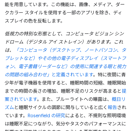
能を用意しています。この機能は、画像、メディア、ダー
クカラー スタイルを使用する一部のアプリを除き、ディ
スプレイの色を反転します。
低視力の特別な形態として、コンピュータ ビジョン シン
ドローム（デジタル アイ ストレイン）があります。これ
は、
「コンピュータ（デスクトップ、ノートパソコン、タ
ブレットなど）やその他の電子ディスプレイ（スマートフ
ォン、電子書籍リーダーなど）の使用に関連する眼と視力
の問題の組み合わせ」
と定義されています
。特に夜間に青
少年が電子機器を使用すると、睡眠時間の短縮、睡眠開始
までの時間の長さの増加、睡眠不足のリスクが高まると
提
案されています
。また、ブルーライトへの曝露は、
概日リ
ズム
と睡眠サイクルの調節に関与していると広く
報告
され
ています。
Rosenfield の研究
によると、不規則な照明環境
は睡眠不足につながり、気分やタスクのパフォーマンスに