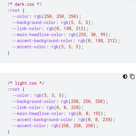
/* dark.css */
:
root
{
--color
:
rgb
(
250
,
250
,
250
);
--background-color
:
rgb
(
5
,
5
,
5
);
--link-color
:
rgb
(
0
,
188
,
212
);
--main-headline-color
:
rgb
(
233
,
30
,
99
);
--accent-background-color
:
rgb
(
0
,
188
,
212
);
--accent-color
:
rgb
(
5
,
5
,
5
);
}
/* light.css */
:
root
{
--color
:
rgb
(
5
,
5
,
5
);
--background-color
:
rgb
(
250
,
250
,
250
);
--link-color
:
rgb
(
0
,
0
,
238
);
--main-headline-color
:
rgb
(
0
,
0
,
192
);
--accent-background-color
:
rgb
(
0
,
0
,
238
);
--accent-color
:
rgb
(
250
,
250
,
250
);
}