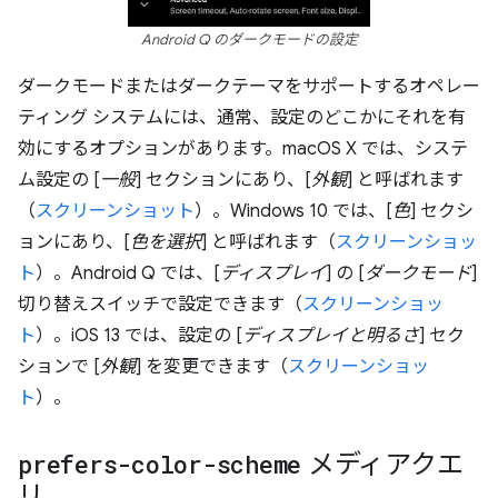
Android Q のダークモードの設定
ダークモードまたはダークテーマをサポートするオペレー
ティング システムには、通常、設定のどこかにそれを有
効にするオプションがあります。macOS X では、システ
ム設定の [
一般
] セクションにあり、[
外観
] と呼ばれます
（
スクリーンショット
）。Windows 10 では、[
色
] セクシ
ョンにあり、[
色を選択
] と呼ばれます（
スクリーンショッ
ト
）。Android Q では、[
ディスプレイ
] の [
ダークモード
]
切り替えスイッチで設定できます（
スクリーンショッ
ト
）。iOS 13 では、設定の [
ディスプレイと明るさ
] セク
ションで [
外観
] を変更できます（
スクリーンショッ
ト
）。
prefers-color-scheme
メディアクエ
リ