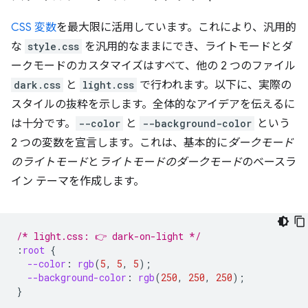
CSS 変数
を最大限に活用しています。これにより、汎用的
な
style.css
を汎用的なままにでき、ライトモードとダ
ークモードのカスタマイズはすべて、他の 2 つのファイル
dark.css
と
light.css
で行われます。以下に、実際の
スタイルの抜粋を示します。全体的なアイデアを伝えるに
は十分です。
-⁠-⁠color
と
-⁠-⁠background-color
という
2 つの変数を宣言します。これは、基本的に
ダークモード
のライトモード
と
ライトモードのダークモード
のベースラ
イン テーマを作成します。
/* light.css: 👉 dark-on-light */
:
root
{
--color
:
rgb
(
5
,
5
,
5
);
--background-color
:
rgb
(
250
,
250
,
250
);
}