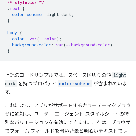
/* style.css */
:
root
{
color-scheme
:
light
dark
;
}
body
{
color
:
var
(
--color
);
background-color
:
var
(
--background-color
);
}
上記のコードサンプルでは、スペース区切りの値
light
dark
を持つプロパティ
color-scheme
が含まれていま
す。
これにより、アプリがサポートするカラーテーマをブラウ
ザに通知し、ユーザー エージェント スタイルシートの特
別なバリエーションを有効にできます。これは、ブラウザ
でフォーム フィールドを暗い背景と明るいテキストでレ