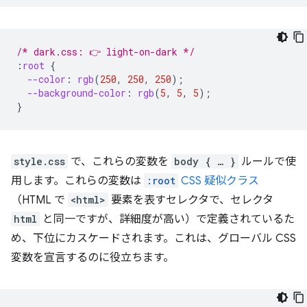
/* dark.css: 👉 light-on-dark */
:
root
{
--color
:
rgb
(
250
,
250
,
250
);
--background-color
:
rgb
(
5
,
5
,
5
);
}
style.css
で、これらの変数を
body { … }
ルールで使
用します。これらの変数は
:root
CSS 疑似クラス
（HTML で
<html>
要素を表すセレクタで、セレクタ
html
と同一ですが、詳細度が高い）で定義されているた
め、下位にカスケードされます。これは、グローバル CSS
変数を宣言するのに役立ちます。