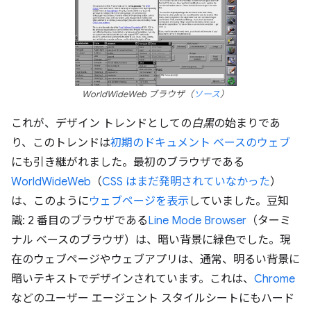
WorldWideWeb ブラウザ（
ソース
）
これが、デザイン トレンドとしての
白黒
の始まりであ
り、このトレンドは
初期のドキュメント ベースのウェブ
にも引き継がれました。最初のブラウザである
WorldWideWeb
（
CSS はまだ発明されていなかった
）
は、このように
ウェブページを表示
していました。豆知
識: 2 番目のブラウザである
Line Mode Browser
（ターミ
ナル ベースのブラウザ）は、暗い背景に緑色でした。現
在のウェブページやウェブアプリは、通常、明るい背景に
暗いテキストでデザインされています。これは、
Chrome
などのユーザー エージェント スタイルシートにもハード