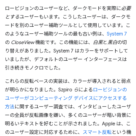
ロービジョンのユーザーなど、ダークモードを実際に
必要
とする
ユーザーもいます。こうしたユーザーは、ダークモ
ードを別のユーザー補助ツールとして使用しています。こ
のようなユーザー補助ツールの最も古い例は、
System 7
の
CloseView
機能です。この機能には、
白黒
と
黒白
の切
り替えがありました。System 7 はカラーをサポートして
いましたが、デフォルトのユーザー インターフェースは
引き続きモノクロでした。
これらの反転ベースの実装は、カラーが導入されると弱点
が明らかになりました。Szpiro
ら
による
ロービジョンの
ユーザーがコンピューティング デバイスにアクセスする
方法
に関するユーザー調査では、インタビューしたユーザ
ーの全員が反転画像を嫌い、多くのユーザーが暗い背景に
明るいテキストを好むことが示されました。Apple は、こ
のユーザー設定に対応するために、
スマート反転
という機