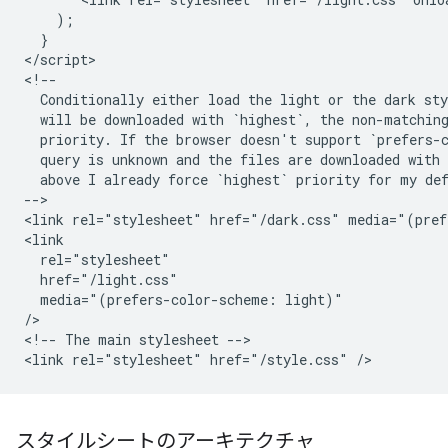
    );

  }

</script>

<!--

  Conditionally either load the light or the dark sty
  will be downloaded with `highest`, the non-matching
  priority. If the browser doesn't support `prefers-c
  query is unknown and the files are downloaded with 
  above I already force `highest` priority for my def
-->

<link rel="stylesheet" href="/dark.css" media="(pref
<link

  rel="stylesheet"

  href="/light.css"

  media="(prefers-color-scheme: light)"

/>

<!-- The main stylesheet -->

スタイルシートのアーキテクチャ