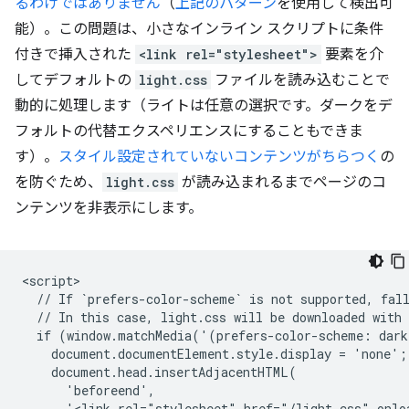
るわけではありません
（
上記のパターン
を使用して検出可
能）。この問題は、小さなインライン スクリプトに条件
付きで挿入された
<link rel="stylesheet">
要素を介
してデフォルトの
light.css
ファイルを読み込むことで
動的に処理します（ライトは任意の選択です。ダークをデ
フォルトの代替エクスペリエンスにすることもできま
す）。
スタイル設定されていないコンテンツがちらつく
の
を防ぐため、
light.css
が読み込まれるまでページのコ
ンテンツを非表示にします。
<script>

  // If `prefers-color-scheme` is not supported, fall
  // In this case, light.css will be downloaded with 
  if (window.matchMedia('(prefers-color-scheme: dark
    document.documentElement.style.display = 'none';

    document.head.insertAdjacentHTML(

      'beforeend',

      '<link rel="stylesheet" href="/light.css" onlo