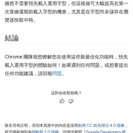
雖然不需要預先載入選用字型，但這樣做可大幅提高在第一
次算繪週期前載入字型的機會，尤其是在字型尚未儲存在瀏
覽器快取中時。
結論
Chrome 團隊很想瞭解您在使用這些新最佳化功能時，預先
載入選用字型的體驗如何！如果遇到任何問題，或想要提出
任何功能建議，請回報
問題
。
這對你有幫助嗎？
除非另有註明，否則本頁面中的內容是採用
創用 CC 姓名標示 4.0 授權
，
程式碼範例則為
阿帕契 2.0 授權
。詳情請參閱《
Google Developers 網