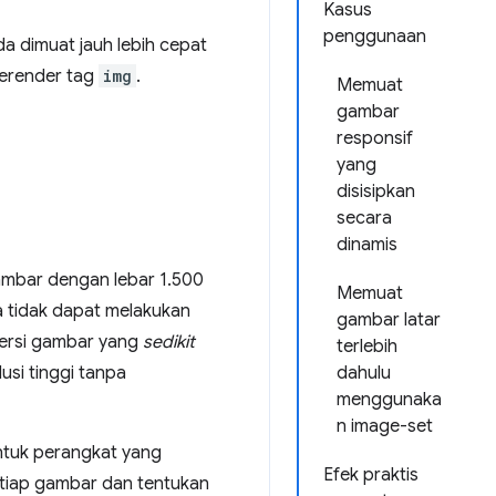
Kasus
penggunaan
 dimuat jauh lebih cepat
erender tag
img
.
Memuat
gambar
responsif
yang
disisipkan
secara
dinamis
gambar dengan lebar 1.500
Memuat
a tidak dapat melakukan
gambar latar
versi gambar yang
sedikit
terlebih
usi tinggi tanpa
dahulu
menggunaka
n image-set
tuk perangkat yang
Efek praktis
etiap gambar dan tentukan