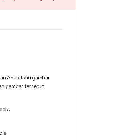
dan Anda tahu gambar
kan gambar tersebut
amis:
ls.