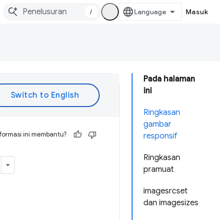
/
Masuk
Pada halaman
ini
Ringkasan
gambar
formasi ini membantu?
responsif
Ringkasan
pramuat
imagesrcset
dan imagesizes