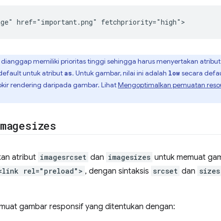
anggap memiliki prioritas tinggi sehingga harus menyertakan atribu
efault untuk atribut
. Untuk gambar, nilai ini adalah
secara defau
as
low
ir rendering daripada gambar. Lihat
Mengoptimalkan pemuatan resour
imagesizes
n atribut
imagesrcset
dan
imagesizes
untuk memuat gamb
<link rel="preload">
, dengan sintaksis
srcset
dan
sizes
memuat gambar responsif yang ditentukan dengan: