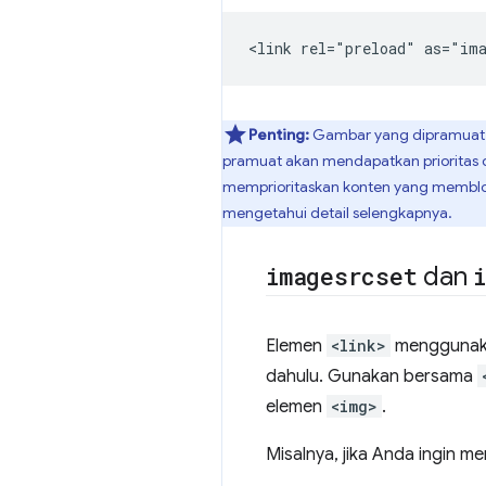
Penting:
Gambar yang dipramuat di
pramuat akan mendapatkan prioritas d
memprioritaskan konten yang memblok
mengetahui detail selengkapnya.
imagesrcset
dan
Elemen
<link>
menggunaka
dahulu. Gunakan bersama
elemen
<img>
.
Misalnya, jika Anda ingin 