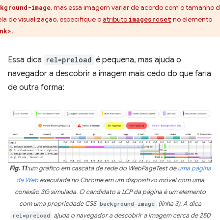
, mas essa imagem variar de acordo com o tamanho 
kground-image
ela de visualização, especifique o
atributo
no elemento
imagesrcset
.
nk>
Essa dica
rel=preload
é pequena, mas ajuda o
navegador a descobrir a imagem mais cedo do que faria
de outra forma:
Fig. 11
:um gráfico em cascata de rede do WebPageTest de
uma página
da Web
executada no Chrome em um dispositivo móvel com uma
conexão 3G simulada. O candidato a LCP da página é um elemento
com uma propriedade CSS
background-image
(linha 3). A dica
rel=preload
ajuda o navegador a descobrir a imagem cerca de 250