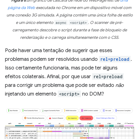
Figura 6
:um gráfico de cascata de rede do WebPageTest de
uma
página da Web
executada no Chrome em um dispositivo móvel com
uma conexão 3G simulada. A página contém uma única folha de estilo
e um único elemento
async
<script>
. O scanner de pré-
carregamento descobre o script durante a fase de bloqueio de
renderização e o carrega simultaneamente com o CSS.
Pode haver uma tentação de sugerir que esses
problemas podem ser resolvidos usando
rel=preload
.
Isso certamente funcionaria, mas pode ter alguns
efeitos colaterais. Afinal, por que usar
rel=preload
para corrigir um problema que pode ser evitado
não
injetando um elemento
<script>
no DOM?