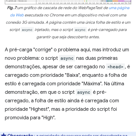
Fig. 7
:um gráfico de cascata de rede do WebPageTest de
uma página
da Web
executada no Chrome em um dispositivo móvel com uma
conexão 3G simulada. A página contém uma única folha de estilo e um
script
async
injetado, mas o script
async
é pré-carregado para
garantir que seja descoberto antes.
A pré-carga "corrige" o problema aqui, mas introduz um
novo problema: o script
async
nas duas primeiras
demonstrações, apesar de ser carregado no
<head>
, é
carregado com prioridade "Baixa", enquanto a folha de
estilo é carregada com prioridade "Máxima". Na última
demonstração, em que o script
async
é pré-
carregado, a folha de estilo ainda é carregada com
prioridade "Highest", mas a prioridade do script foi
promovida para "High".
Observação
: a prioridade do recurso pode ser descoberta na