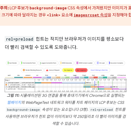
주의:
LCP 후보가
CSS 속성에서 가져왔지만 이미지가 
background-image
 크기에 따라 달라지는 경우
요소에
속성
을 지정해야 
<link>
imagesrcset
rel=preload
힌트는 작지만 브라우저가 이미지를 평소보다
더 빨리 검색할 수 있도록 도와줍니다.
그림 11:
시뮬레이션된 3G 연결을 통해 휴대기기에서 Chrome으로 실행되는
웹페이지
의 WebPageTest 네트워크 워터폴 차트 페이지의 LCP 후보는 CSS
background-image
속성이 있는 요소입니다 (3행).
rel=preload
힌트를
사용하면 브라우저가 힌트 없이 이미지보다 약 250밀리초 더 빨리 이미지를 검
색할 수 있습니다.