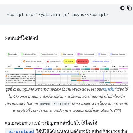
ผลลัพธ์ที่ได้มีดังนี้
รูปที่ 6:
แผนภูมิลำดับการทำงานของเครือข่าย WebPageTest ของ
หน้าเว็บ
ที่เรียกใช้
ใน Chrome บนอุปกรณ์เคลื่อนที่ผ่านการเชื่อมต่อ 3G จำลอง หน้าเว็บมีสไตล์ชีต
เดียวและองค์ประกอบ
async
<script>
เดียว ตัวสแกนการโหลดล่วงหน้าจะค้น
พบสคริปต์ในระหว่างระยะการบล็อกการแสดงผล และโหลดพร้อมกับ CSS
คุณอาจอยากแนะนำว่าปัญหาเหล่านี้แก้ไขได้โดยใช้
rel=preload
วิธีนี้ใช้ได้แน่นอน แต่ก็อาจมีผลข้างเคียงบางอย่าง