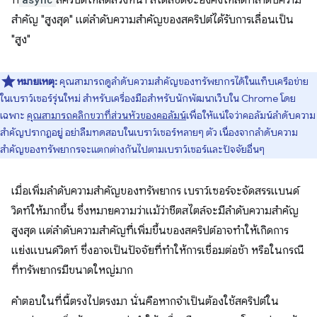
ที่
สคริปต์โหลดล่วงหน้า สไตล์ชีตจะยังคงโหลดที่ลำดับความ
สำคัญ "สูงสุด" แต่ลำดับความสำคัญของสคริปต์ได้รับการเลื่อนเป็น
"สูง"
หมายเหตุ:
คุณสามารถดูลำดับความสำคัญของทรัพยากรได้ในแท็บเครือข่าย
ในเบราว์เซอร์รุ่นใหม่ สำหรับเครื่องมือสำหรับนักพัฒนาเว็บใน Chrome โดย
เฉพาะ
คุณสามารถคลิกขวาที่ส่วนหัวของคอลัมน์
เพื่อให้แน่ใจว่าคอลัมน์ลำดับความ
สำคัญปรากฏอยู่ อย่าลืมทดสอบในเบราว์เซอร์หลายๆ ตัว เนื่องจากลำดับความ
สำคัญของทรัพยากรจะแตกต่างกันไปตามเบราว์เซอร์และปัจจัยอื่นๆ
เมื่อเพิ่มลำดับความสำคัญของทรัพยากร เบราว์เซอร์จะจัดสรรแบนด์
วิดท์ให้มากขึ้น ซึ่งหมายความว่าแม้ว่าชีตสไตล์จะมีลำดับความสำคัญ
สูงสุด แต่ลำดับความสำคัญที่เพิ่มขึ้นของสคริปต์อาจทำให้เกิดการ
แย่งแบนด์วิดท์ ซึ่งอาจเป็นปัจจัยที่ทำให้การเชื่อมต่อช้า หรือในกรณี
ที่ทรัพยากรมีขนาดใหญ่มาก
คำตอบในที่นี้ตรงไปตรงมา นั่นคือหากจำเป็นต้องใช้สคริปต์ใน