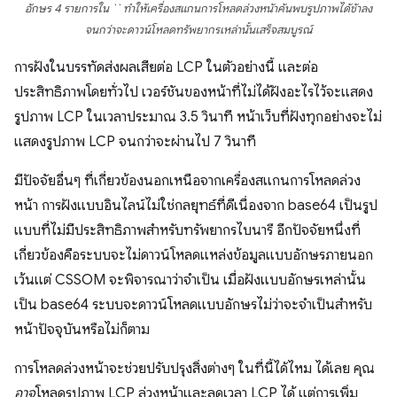
อักษร 4 รายการใน `` ทำให้เครื่องสแกนการโหลดล่วงหน้าค้นพบรูปภาพได้ช้าลง
จนกว่าจะดาวน์โหลดทรัพยากรเหล่านั้นเสร็จสมบูรณ์
การฝังในบรรทัดส่งผลเสียต่อ LCP ในตัวอย่างนี้ และต่อ
ประสิทธิภาพโดยทั่วไป เวอร์ชันของหน้าที่ไม่ได้ฝังอะไรไว้จะแสดง
รูปภาพ LCP ในเวลาประมาณ 3.5 วินาที หน้าเว็บที่ฝังทุกอย่างจะไม่
แสดงรูปภาพ LCP จนกว่าจะผ่านไป 7 วินาที
มีปัจจัยอื่นๆ ที่เกี่ยวข้องนอกเหนือจากเครื่องสแกนการโหลดล่วง
หน้า การฝังแบบอินไลน์ไม่ใช่กลยุทธ์ที่ดีเนื่องจาก base64 เป็นรูป
แบบที่ไม่มีประสิทธิภาพสำหรับทรัพยากรไบนารี อีกปัจจัยหนึ่งที่
เกี่ยวข้องคือระบบจะไม่ดาวน์โหลดแหล่งข้อมูลแบบอักษรภายนอก
เว้นแต่ CSSOM จะพิจารณาว่าจำเป็น เมื่อฝังแบบอักษรเหล่านั้น
เป็น base64 ระบบจะดาวน์โหลดแบบอักษรไม่ว่าจะจำเป็นสำหรับ
หน้าปัจจุบันหรือไม่ก็ตาม
การโหลดล่วงหน้าจะช่วยปรับปรุงสิ่งต่างๆ ในที่นี้ได้ไหม ได้เลย คุณ
อาจ
โหลดรูปภาพ LCP ล่วงหน้าและลดเวลา LCP ได้ แต่การเพิ่ม