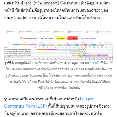
แอตทริบิวต์
src
(หรือ
srcset
) จึงไม่พบการอ้างอิงรูปภาพก่อน
หน้านี้ ที่แย่กว่านั้นคือรูปภาพจะโหลดช้าจนกว่า JavaScript ของ
Lazy Loader จะดาวน์โหลด คอมไพล์ และเรียกใช้
หลังจาก
รูปที่ 8:
แผนภูมิลำดับการทำงานของเครือข่าย WebPageTest ของ
หน้าเว็บ
ที่เรียกใช้
ใน Chrome บนอุปกรณ์เคลื่อนที่ผ่านการเชื่อมต่อ 3G จำลอง ระบบโหลดทรัพยากร
รูปภาพแบบ Lazy Loading โดยไม่จำเป็น แม้ว่ารูปภาพจะแสดงในวิวพอร์ตระหว่าง
การเริ่มต้นใช้งานก็ตาม ซึ่งจะทำให้เครื่องสแกนการโหลดล่วงหน้าใช้งานไม่ได้และ
ทำให้เกิดความล่าช้าโดยไม่จำเป็น
รูปภาพอาจเป็นองค์ประกอบที่เข้าเกณฑ์สำหรับ
Largest
Contentful Paint (LCP)
ทั้งนี้ขึ้นอยู่กับขนาดของรูปภาพ ซึ่งอาจ
ขึ้นอยู่กับขนาดของวิวพอร์ต เมื่อตัวสแกนการโหลดล่วงหน้าไม่