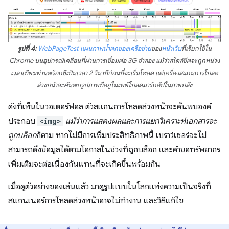
รูปที่ 4:
WebPageTest
แผนภาพน้ำตกของเครือข่าย
ของ
หน้าเว็บ
ที่เรียกใช้ใน
Chrome บนอุปกรณ์เคลื่อนที่ผ่านการเชื่อมต่อ 3G จำลอง แม้ว่าสไตล์ชีตจะถูกหน่วง
เวลาเทียมผ่านพร็อกซีเป็นเวลา 2 วินาทีก่อนที่จะเริ่มโหลด แต่เครื่องสแกนการโหลด
ล่วงหน้าจะค้นพบรูปภาพที่อยู่ในเพย์โหลดมาร์กอัปในภายหลัง
ดังที่เห็นในวอเตอร์ฟอล ตัวสแกนการโหลดล่วงหน้าจะค้นพบองค์
ประกอบ
<img>
แม้ว่าการแสดงผลและการแยกวิเคราะห์เอกสารจะ
ถูกบล็อก
ก็ตาม หากไม่มีการเพิ่มประสิทธิภาพนี้ เบราว์เซอร์จะไม่
สามารถดึงข้อมูลได้ตามโอกาสในช่วงที่ถูกบล็อก และคำขอทรัพยากร
เพิ่มเติมจะต่อเนื่องกันแทนที่จะเกิดขึ้นพร้อมกัน
เมื่อดูตัวอย่างของเล่นแล้ว มาดูรูปแบบในโลกแห่งความเป็นจริงที่
สแกนเนอร์การโหลดล่วงหน้าอาจไม่ทำงาน และวิธีแก้ไข