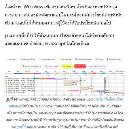
ต้องพึ่งพา WebView เพื่อส่งมอบเนื้อหาด้วย ซึ่งจะช่วยปรับปรุง
ประสบการณ์ของนักพัฒนาแอปในบางด้าน แต่ประโยชน์สำหรับนัก
พัฒนาแอปไม่ได้หมายความว่าผู้ใช้จะได้รับประโยชน์เสมอไป
รูปแบบหนึ่งที่ทำให้ตัวสแกนการโหลดล่วงหน้าไม่ทำงานคือการ
แสดงผลมาร์กอัปด้วย JavaScript ฝั่งไคลเอ็นต์
รูปที่ 14:
แผนภูมิลำดับขั้นของเครือข่าย WebPageTest ของ
หน้าเว็บที่ฝั่งไคลเอ็นต์
แสดงผล
ซึ่งทำงานใน Chrome บนอุปกรณ์เคลื่อนที่ผ่านการเชื่อมต่อ 3G จำลอง
เนื่องจากเนื้อหาอยู่ใน JavaScript และต้องอาศัยเฟรมเวิร์กในการแสดงผล เครื่อง
สแกนการโหลดล่วงหน้าจึงซ่อนทรัพยากรรูปภาพในการมาร์กอัปที่ฝั่งไคลเอ็นต์แสดง
ผล
รูปที่ 9
แสดงประสบการณ์การใช้งานที่เทียบเท่าซึ่งแสดงผลฝั่งเซิร์ฟเวอร์