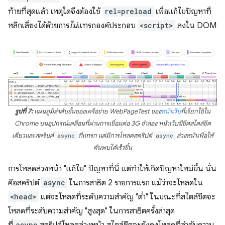
ท้ายที่สุดแล้ว เหตุใดจึงต้องใช้
rel=preload
เพื่อแก้ไขปัญหาที่
หลีกเลี่ยงได้ด้วยการ
ไม่
แทรกองค์ประกอบ
<script>
ลงใน DOM
รูปที่ 7:
แผนภูมิลำดับชั้นของเครือข่าย WebPageTest ของ
หน้าเว็บ
ที่เรียกใช้ใน
Chrome บนอุปกรณ์เคลื่อนที่ผ่านการเชื่อมต่อ 3G จำลอง หน้าเว็บมีชีตสไตล์ชีต
เดียวและสคริปต์
async
ที่แทรก แต่มีการโหลดสคริปต์
async
ล่วงหน้าเพื่อให้
ค้นพบได้เร็วขึ้น
การโหลดล่วงหน้า "แก้ไข" ปัญหาที่นี่ แต่ทำให้เกิดปัญหาใหม่ขึ้น นั่น
คือสคริปต์
async
ในการสาธิต 2 รายการแรก แม้ว่าจะโหลดใน
<head>
แต่จะโหลดที่ระดับความสำคัญ "ต่ำ" ในขณะที่สไตล์ชีตจะ
โหลดที่ระดับความสำคัญ "สูงสุด" ในการสาธิตครั้งล่าสุด
async