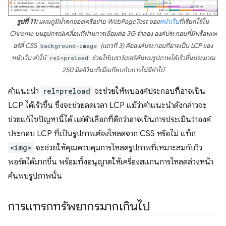
รูปที่ 11:
แผนภูมิน้ำตกของเครือข่าย WebPageTest ของ
หน้าเว็บ
ที่เรียกใช้ใน
Chrome บนอุปกรณ์เคลื่อนที่ผ่านการเชื่อมต่อ 3G จำลอง องค์ประกอบที่มีพร็อพเพ
อร์ตี้ CSS
background-image
(แถวที่ 3) คือองค์ประกอบที่อาจเป็น LCP ของ
หน้าเว็บ คำใบ้
rel=preload
ช่วยให้เบราว์เซอร์ค้นพบรูปภาพได้เร็วขึ้นประมาณ
250 มิลลิวินาทีเมื่อเทียบกับการไม่มีคำใบ้
คำแนะนำ
rel=preload
จะช่วยให้พบองค์ประกอบที่อาจเป็น
LCP ได้เร็วขึ้น ซึ่งจะช่วยลดเวลา LCP แม้ว่าคำแนะนำดังกล่าวจะ
ช่วยแก้ไขปัญหานี้ได้ แต่ตัวเลือกที่ดีกว่าอาจเป็นการประเมินว่าองค์
ประกอบ LCP ที่เป็นรูปภาพ
ต้อง
โหลดจาก CSS หรือไม่ แท็ก
<img>
จะช่วยให้คุณควบคุมการโหลดรูปภาพที่เหมาะสมกับวิว
พอร์ตได้มากขึ้น พร้อมทั้งอนุญาตให้เครื่องสแกนการโหลดล่วงหน้า
ค้นพบรูปภาพนั้น
การแทรกทรัพยากรมากเกินไป