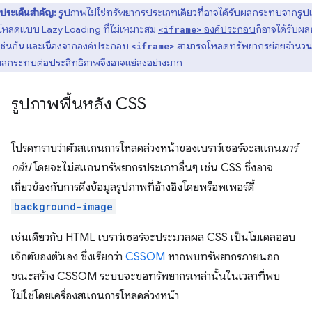
ประเด็นสำคัญ:
รูปภาพไม่ใช่ทรัพยากรประเภทเดียวที่อาจได้รับผลกระทบจากรู
โหลดแบบ Lazy Loading ที่ไม่เหมาะสม
องค์ประกอบ
ก็อาจได้รับผ
<iframe>
ช่นกัน และเนื่องจากองค์ประกอบ
สามารถโหลดทรัพยากรย่อยจำนว
<iframe>
 ผลกระทบต่อประสิทธิภาพจึงอาจแย่ลงอย่างมาก
รูปภาพพื้นหลัง CSS
โปรดทราบว่าตัวสแกนการโหลดล่วงหน้าของเบราว์เซอร์จะสแกน
มาร์
กอัป
โดยจะไม่สแกนทรัพยากรประเภทอื่นๆ เช่น CSS ซึ่งอาจ
เกี่ยวข้องกับการดึงข้อมูลรูปภาพที่อ้างอิงโดยพร็อพเพอร์ตี้
background-image
เช่นเดียวกับ HTML เบราว์เซอร์จะประมวลผล CSS เป็นโมเดลออบ
เจ็กต์ของตัวเอง ซึ่งเรียกว่า
CSSOM
หากพบทรัพยากรภายนอก
ขณะสร้าง CSSOM ระบบจะขอทรัพยากรเหล่านั้นในเวลาที่พบ
ไม่ใช่โดยเครื่องสแกนการโหลดล่วงหน้า