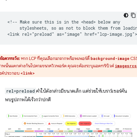
<!-- Make sure this is in the <head> below any

     stylesheets, so as not to block them from loadin
ข้อควรระวัง:
หาก LCP ที่คุณเลือกมาจากพร็อพเพอร์ตี้
CSS
background-image
ภาพนั้นแตกต่างกันไปตามขนาดวิวพอร์ต คุณจะต้องระบุแอตทริบิวต์
imagesrcs
งค์ประกอบ
<link>
rel=preload
คำใบ้ดังกล่าวมีขนาดเล็ก แต่ช่วยให้เบราว์เซอร์ค้น
พบรูปภาพได้เร็วกว่าปกติ