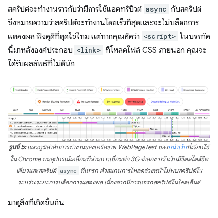
สคริปต์จะทำงานราวกับว่ามีการใช้แอตทริบิวต์
async
กับสคริปต์
ซึ่งหมายความว่าสคริปต์จะทำงานโดยเร็วที่สุดและจะไม่บล็อกการ
แสดงผล ฟังดูดีที่สุดใช่ไหม แต่หากคุณคิดว่า
<script>
ในบรรทัด
นี้มาหลังองค์ประกอบ
<link>
ที่โหลดไฟล์ CSS ภายนอก คุณจะ
ได้รับผลลัพธ์ที่ไม่ดีนัก
รูปที่ 5:
แผนภูมิลำดับการทำงานของเครือข่าย WebPageTest ของ
หน้าเว็บ
ที่เรียกใช้
ใน Chrome บนอุปกรณ์เคลื่อนที่ผ่านการเชื่อมต่อ 3G จำลอง หน้าเว็บมีชีตสไตล์ชีต
เดียวและสคริปต์
async
ที่แทรก ตัวสแกนการโหลดล่วงหน้าไม่พบสคริปต์ใน
ระหว่างระยะการบล็อกการแสดงผล เนื่องจากมีการแทรกสคริปต์ในไคลเอ็นต์
มาดูสิ่งที่เกิดขึ้นกัน