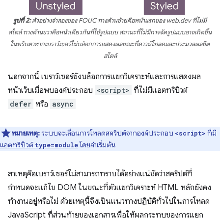
รูปที่ 2:
ตัวอย่างจำลองของ FOUC ทางด้านซ้ายคือหน้าแรกของ web.dev ที่ไม่มี
สไตล์ ทางด้านขวาคือหน้าเดียวกันที่ใช้รูปแบบ สถานะที่ไม่มีการจัดรูปแบบอาจเกิดขึ้น
ในพริบตาหากเบราว์เซอร์ไม่บล็อกการแสดงผลขณะที่ดาวน์โหลดและประมวลผลชีต
สไตล์
นอกจากนี้ เบราว์เซอร์ยังบล็อกการแยกวิเคราะห์และการแสดงผล
หน้าเว็บเมื่อพบองค์ประกอบ
<script>
ที่ไม่มีแอตทริบิวต์
defer
หรือ
async
หมายเหตุ:
ระบบจะเลื่อนการโหลดสคริปต์จากองค์ประกอบ
ที่มี
<script>
แอตทริบิวต์
โดยค่าเริ่มต้น
type=module
สาเหตุคือเบราว์เซอร์ไม่สามารถทราบได้อย่างแน่ชัดว่าสคริปต์ที่
กำหนดจะแก้ไข DOM ในขณะที่ตัวแยกวิเคราะห์ HTML หลักยังคง
ทำงานอยู่หรือไม่ ด้วยเหตุนี้จึงเป็นแนวทางปฏิบัติทั่วไปในการโหลด
JavaScript ที่ส่วนท้ายของเอกสารเพื่อให้ผลกระทบของการแยก