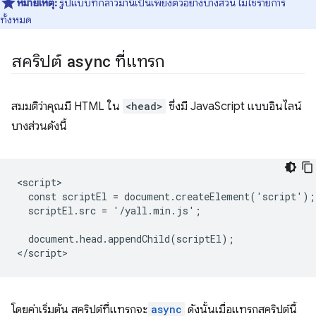
หมายเหตุ:
รูปแบบที่กล่าวมานี้เป็นเพียงตัวอย่างบางส่วน ไม่ใช่รายการ
ทั้งหมด
สคริปต์
async
ที่แทรก
สมมติว่าคุณมี HTML ใน
<head>
ซึ่งมี JavaScript แบบอินไลน์
บางส่วนดังนี้
<script>

  const scriptEl = document.createElement('script');

  scriptEl.src = '/yall.min.js';

  document.head.appendChild(scriptEl);

โดยค่าเริ่มต้น สคริปต์ที่แทรกจะ
async
ดังนั้นเมื่อแทรกสคริปต์นี้