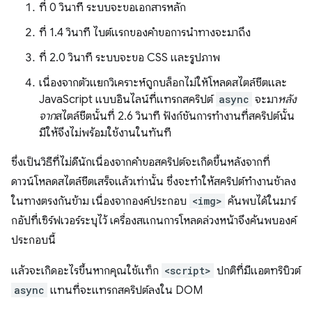
ที่ 0 วินาที ระบบจะขอเอกสารหลัก
ที่ 1.4 วินาที ไบต์แรกของคำขอการนำทางจะมาถึง
ที่ 2.0 วินาที ระบบจะขอ CSS และรูปภาพ
เนื่องจากตัวแยกวิเคราะห์ถูกบล็อกไม่ให้โหลดสไตล์ชีตและ
JavaScript แบบอินไลน์ที่แทรกสคริปต์
async
จะมา
หลัง
จาก
สไตล์ชีตนั้นที่ 2.6 วินาที ฟังก์ชันการทำงานที่สคริปต์นั้น
มีให้จึงไม่พร้อมใช้งานในทันที
ซึ่งเป็นวิธีที่ไม่ดีนักเนื่องจากคำขอสคริปต์จะเกิดขึ้นหลังจากที่
ดาวน์โหลดสไตล์ชีตเสร็จแล้วเท่านั้น ซึ่งจะทำให้สคริปต์ทำงานช้าลง
ในทางตรงกันข้าม เนื่องจากองค์ประกอบ
<img>
ค้นพบได้ในมาร์
กอัปที่เซิร์ฟเวอร์ระบุไว้ เครื่องสแกนการโหลดล่วงหน้าจึงค้นพบองค์
ประกอบนี้
แล้วจะเกิดอะไรขึ้นหากคุณใช้แท็ก
<script>
ปกติที่มีแอตทริบิวต์
async
แทนที่จะแทรกสคริปต์ลงใน DOM