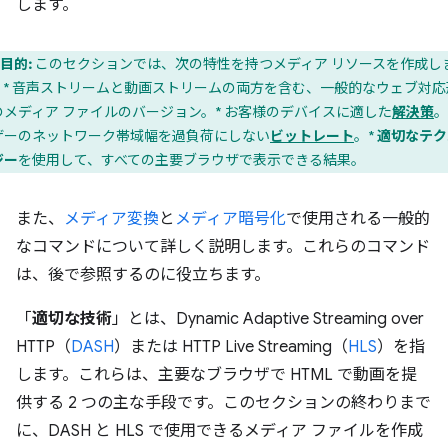
します。
目的:
このセクションでは、次の特性を持つメディア リソースを作成し
。* 音声ストリームと動画ストリームの両方を含む、一般的なウェブ対応
のメディア ファイルのバージョン。* お客様のデバイスに適した
解決策
。
ザーのネットワーク帯域幅を過負荷にしない
ビットレート
。*
適切なテク
ジー
を使用して、すべての主要ブラウザで表示できる結果。
また、
メディア変換
と
メディア暗号化
で使用される一般的
なコマンドについて詳しく説明します。これらのコマンド
は、後で参照するのに役立ちます。
「
適切な技術
」とは、Dynamic Adaptive Streaming over
HTTP（
DASH
）または HTTP Live Streaming（
HLS
）を指
します。これらは、主要なブラウザで HTML で動画を提
供する 2 つの主な手段です。このセクションの終わりまで
に、DASH と HLS で使用できるメディア ファイルを作成