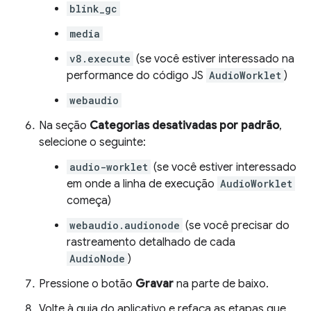
blink_gc
media
v8.execute
(se você estiver interessado na
performance do código JS
AudioWorklet
)
webaudio
Na seção
Categorias desativadas por padrão
,
selecione o seguinte:
audio-worklet
(se você estiver interessado
em onde a linha de execução
AudioWorklet
começa)
webaudio.audionode
(se você precisar do
rastreamento detalhado de cada
AudioNode
)
Pressione o botão
Gravar
na parte de baixo.
Volte à guia do aplicativo e refaça as etapas que