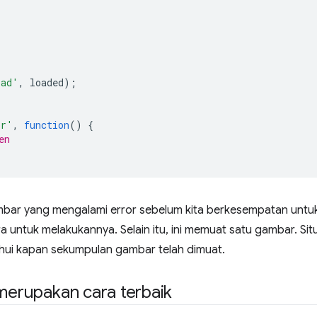
oad'
,
loaded
);
or'
,
function
()
{
en
ambar yang mengalami error sebelum kita berkesempatan unt
 untuk melakukannya. Selain itu, ini memuat satu gambar. Sit
tahui kapan sekumpulan gambar telah dimuat.
 merupakan cara terbaik