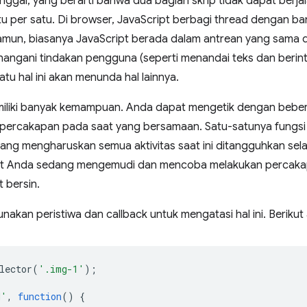
nggal, yang berarti bahwa dua bagian skrip tidak dapat berj
u per satu. Di browser, JavaScript berbagi thread dengan ba
Namun, biasanya JavaScript berada dalam antrean yang sam
ngani tindakan pengguna (seperti menandai teks dan berint
 satu hal ini akan menunda hal lainnya.
iliki banyak kemampuan. Anda dapat mengetik dengan bebera
ercakapan pada saat yang bersamaan. Satu-satunya fungsi
 yang mengharuskan semua aktivitas saat ini ditangguhkan sela
t Anda sedang mengemudi dan mencoba melakukan percakapa
 bersin.
kan peristiwa dan callback untuk mengatasi hal ini. Berikut 
lector
(
'.img-1'
);
d'
,
function
()
{