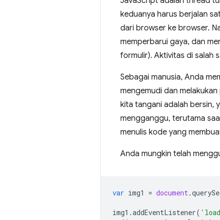
JavaScript adalah thread tu
keduanya harus berjalan sat
dari browser ke browser. 
memperbarui gaya, dan mena
formulir). Aktivitas di salah
Sebagai manusia, Anda mem
mengemudi dan melakukan p
kita tangani adalah bersin,
mengganggu, terutama saa
menulis kode yang membuat
Anda mungkin telah mengguna
var
img1
=
document
.
querySe
img1
.
addEventListener
(
'loa