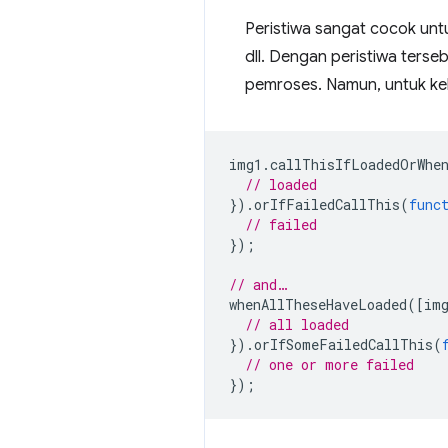
Peristiwa sangat cocok unt
dll. Dengan peristiwa terse
pemroses. Namun, untuk keb
img1
.
callThisIfLoadedOrWhe
// loaded
}).
orIfFailedCallThis
(
func
// failed
});
// and…
whenAllTheseHaveLoaded
([
im
// all loaded
}).
orIfSomeFailedCallThis
(
// one or more failed
});