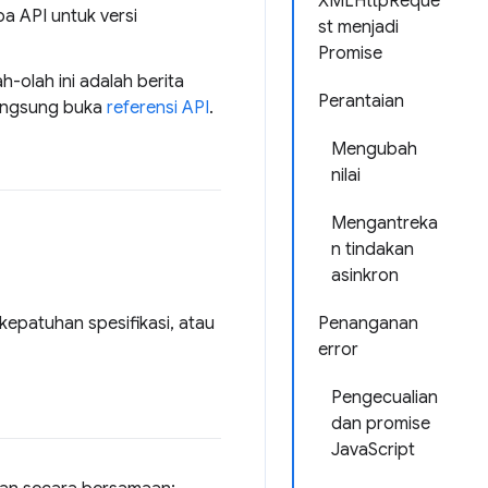
XMLHttpReque
a API untuk versi
st menjadi
Promise
-olah ini adalah berita
Perantaian
langsung buka
referensi API
.
Mengubah
nilai
Mengantreka
n tindakan
asinkron
epatuhan spesifikasi, atau
Penanganan
error
Pengecualian
dan promise
JavaScript