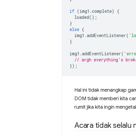
if
(
img1
.
complete
)
{
loaded
();
}
else
{
img1
.
addEventListener
(
'l
}
img1
.
addEventListener
(
'err
// argh everything's brok
});
Hal ini tidak menangkap g
DOM tidak memberi kita cara
rumit jika kita ingin menge
Acara tidak selalu