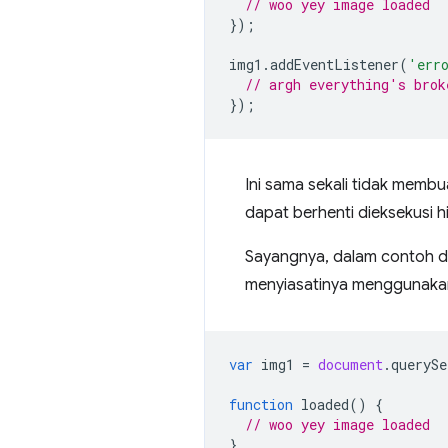
// woo yey image loaded
});
img1
.
addEventListener
(
'err
// argh everything's brok
});
Ini sama sekali tidak memb
dapat berhenti dieksekusi h
Sayangnya, dalam contoh di 
menyiasatinya menggunakan
var
img1
=
document
.
querySe
function
loaded
()
{
// woo yey image loaded
}