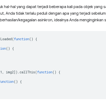
uk hal-hal yang dapat terjadi beberapa kali pada objek yang
but, Anda tidak terlalu peduli dengan apa yang terjadi sebel
erhasilan/kegagalan asinkron, idealnya Anda menginginkan se
nLoaded
(
function
()
{
tion
()
{
g1
,
img2
]).
callThis
(
function
()
{
function
()
{