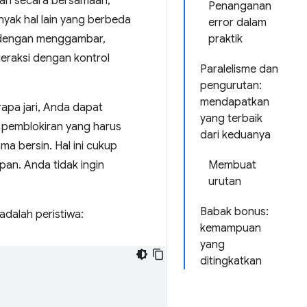
alan secara bersamaan;
Penanganan
nyak hal lain yang berbeda
error dalam
a dengan menggambar,
praktik
eraksi dengan kontrol
Paralelisme dan
pengurutan:
mendapatkan
pa jari, Anda dapat
yang terbaik
 pemblokiran yang harus
dari keduanya
ma bersin. Hal ini cukup
n. Anda tidak ingin
Membuat
urutan
Babak bonus:
adalah peristiwa:
kemampuan
yang
ditingkatkan