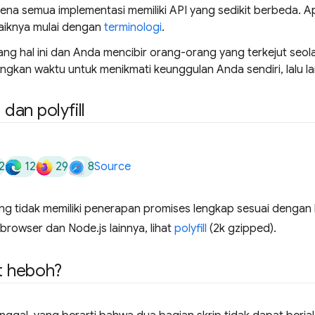
na semua implementasi memiliki API yang sedikit berbeda. Ap
baiknya mulai dengan
terminologi
.
ng hal ini dan Anda mencibir orang-orang yang terkejut seolah
ngkan waktu untuk menikmati keunggulan Anda sendiri, lalu 
an polyfill
2
12
29
8
Source
 tidak memiliki penerapan promises lengkap sesuai dengan k
owser dan Node.js lainnya, lihat
polyfill
(2k gzipped).
 heboh?