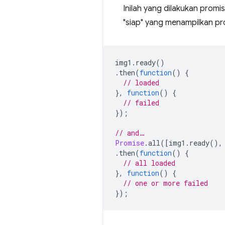
Inilah yang dilakukan prom
"siap" yang menampilkan pro
img1
.
ready
()
.
then
(
function
()
{
// loaded
},
function
()
{
// failed
});
// and…
Promise
.
all
([
img1
.
ready
(),
.
then
(
function
()
{
// all loaded
},
function
()
{
// one or more failed
});