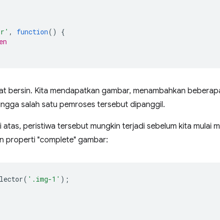
or'
,
function
()
{
en
uat bersin. Kita mendapatkan gambar, menambahkan beberapa
ingga salah satu pemroses tersebut dipanggil.
atas, peristiwa tersebut mungkin terjadi sebelum kita mulai m
 properti "complete" gambar:
lector
(
'.img-1'
);