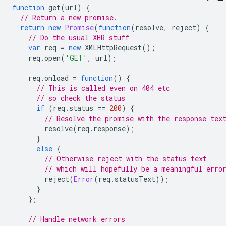
function
get
(
url
)
{
// Return a new promise.
return
new
Promise
(
function
(
resolve
,
reject
)
{
// Do the usual XHR stuff
var
req
=
new
XMLHttpRequest
();
req
.
open
(
'GET'
,
url
);
req
.
onload
=
function
()
{
// This is called even on 404 etc
// so check the status
if
(
req
.
status
==
200
)
{
// Resolve the promise with the response tex
resolve
(
req
.
response
);
}
else
{
// Otherwise reject with the status text
// which will hopefully be a meaningful erro
reject
(
Error
(
req
.
statusText
));
}
};
// Handle network errors