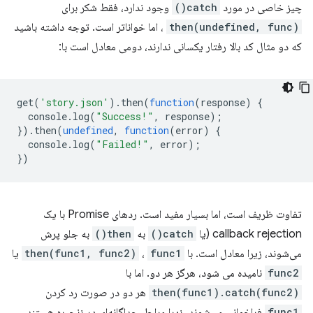
چیز خاصی در مورد
catch()
وجود ندارد، فقط شکر برای
then(undefined, func)
، اما خواناتر است. توجه داشته باشید
که دو مثال کد بالا رفتار یکسانی ندارند، دومی معادل است با:
get
(
'story.json'
).
then
(
function
(
response
)
{
console
.
log
(
"Success!"
,
response
);
}).
then
(
undefined
,
function
(
error
)
{
console
.
log
(
"Failed!"
,
error
);
})
تفاوت ظریف است، اما بسیار مفید است. ردهای Promise با یک
callback rejection (یا
catch()
به
then()
به جلو پرش
می‌شوند، زیرا معادل است. با
func1
،
then(func1, func2)
یا
func2
نامیده می شود، هرگز هر دو. اما با
then(func1).catch(func2)
هر دو در صورت رد کردن
func1
فراخوانی می‌شوند، زیرا مراحل جداگانه‌ای در زنجیره هستند.