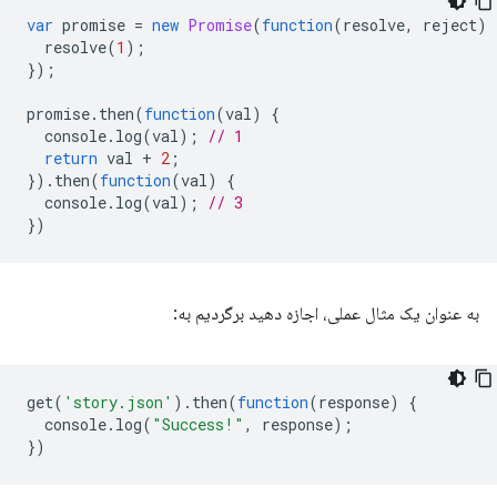
var
promise
=
new
Promise
(
function
(
resolve
,
reject
)
resolve
(
1
);
});
promise
.
then
(
function
(
val
)
{
console
.
log
(
val
);
// 1
return
val
+
2
;
}).
then
(
function
(
val
)
{
console
.
log
(
val
);
// 3
})
به عنوان یک مثال عملی، اجازه دهید برگردیم به:
get
(
'story.json'
).
then
(
function
(
response
)
{
console
.
log
(
"Success!"
,
response
);
})