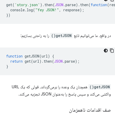
get
(
'story.json'
).
then
(
JSON
.
parse
).
then
(
function
(
re
console
.
log
(
"Yey JSON!"
,
response
);
})
در واقع، ما می‌توانیم تابع
getJSON()
را به راحتی بسازیم:
function
getJSON
(
url
)
{
return
get
(
url
).
then
(
JSON
.
parse
);
}
getJSON()
همچنان یک وعده را برمی‌گرداند، قولی که یک URL
واکشی می‌کند و سپس پاسخ را به‌عنوان JSON تجزیه می‌کند.
صف اقدامات ناهمزمان