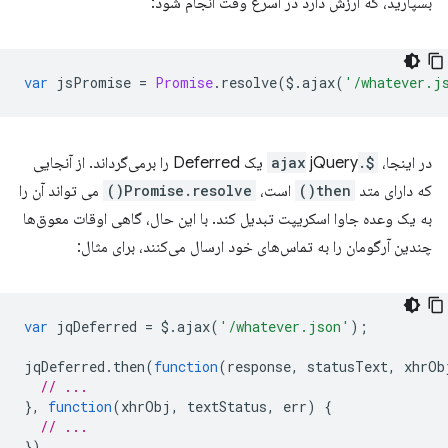
بسپارید، که ارزش دارد در اسرع وقت انجام شود:
var
jsPromise
=
Promise
.
resolve
(
$
.
ajax
(
'/whatever.j
در اینجا،
$.ajax
jQuery یک Deferred را برمی‌گرداند. از آنجایی
که دارای متد
then()
است،
Promise.resolve()
می تواند آن را
به یک وعده جاوا اسکریپت تبدیل کند. با این حال، گاهی اوقات معوق‌ها
چندین آرگومان را به تماس‌های خود ارسال می‌کنند، برای مثال:
var
jqDeferred
=
$
.
ajax
(
'/whatever.json'
);
jqDeferred
.
then
(
function
(
response
,
statusText
,
xhrOb
// ...
},
function
(
xhrObj
,
textStatus
,
err
)
{
// ...
})