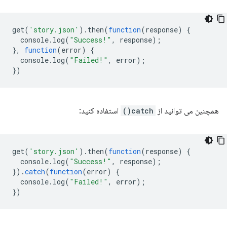
get
(
'story.json'
).
then
(
function
(
response
)
{
console
.
log
(
"Success!"
,
response
);
},
function
(
error
)
{
console
.
log
(
"Failed!"
,
error
);
})
همچنین می توانید از
catch()
استفاده کنید:
get
(
'story.json'
).
then
(
function
(
response
)
{
console
.
log
(
"Success!"
,
response
);
}).
catch
(
function
(
error
)
{
console
.
log
(
"Failed!"
,
error
);
})