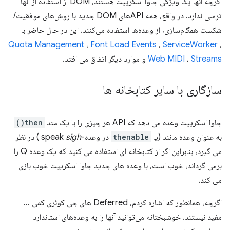
اگرچه آنها یک ویژگی جاوا اسکریپت هستند، DOM از استفاده از آنها
ترسی ندارد. در واقع، همه APIهای DOM جدید با روش‌های موفقیت/
شکست همگام‌سازی، از وعده‌ها استفاده می‌کنند. این در حال حاضر با
Quota Management
،
Font Load Events
،
ServiceWorker
،
Streams
،
Web MIDI
و موارد دیگر اتفاق می افتد.
سازگاری با سایر کتابخانه ها
جاوا اسکریپت وعده می دهد که API هر چیزی را با یک متد
then()
به عنوان وعده مانند (یا
thenable
در وعده-speak
sigh
) در نظر
می گیرد، بنابراین اگر از کتابخانه ای استفاده می کنید که یک وعده Q را
برمی گرداند، خوب است، با وعده های جدید جاوا اسکریپت خوب بازی
می کند.
اگرچه، همانطور که اشاره کردم، Deferred های جی کوئری کمی ...
مفید نیستند. خوشبختانه می‌توانید آنها را به وعده‌های استاندارد