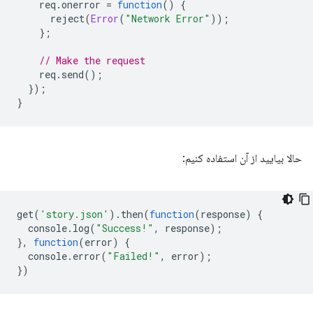
req
.
onerror
=
function
()
{
reject
(
Error
(
"Network Error"
));
};
// Make the request
req
.
send
();
});
}
حالا بیایید از آن استفاده کنیم:
get
(
'story.json'
).
then
(
function
(
response
)
{
console
.
log
(
"Success!"
,
response
);
},
function
(
error
)
{
console
.
error
(
"Failed!"
,
error
);
})