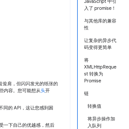
JavaScript 中引
入了 promise！
与其他库的兼容
性
让复杂的异步代
码变得更简单
将
XMLHttpReque
st 转换为
Promise
耸耸肩，但闪闪发光的纸张的
些内容。您可能想从
头
开
链
转换值
不同的 API，这让您感到困
将异步操作加
受一下自己的优越感，然后
入队列