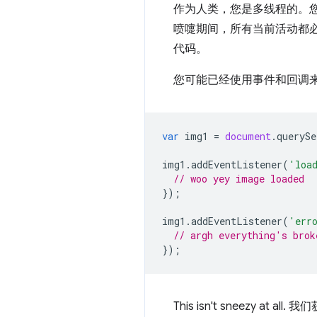
作为人类，您是多线程的。
喷嚏期间，所有当前活动都
代码。
您可能已经使用事件和回调
var
img1
=
document
.
querySe
img1
.
addEventListener
(
'loa
// woo yey image loaded
});
img1
.
addEventListener
(
'err
// argh everything's brok
});
This isn't sneezy 