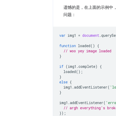
遗憾的是，在上面的示例中，
问题：
var
img1
=
document
.
querySe
function
loaded
()
{
// woo yey image loaded
}
if
(
img1
.
complete
)
{
loaded
();
}
else
{
img1
.
addEventListener
(
'l
}
img1
.
addEventListener
(
'err
// argh everything's brok
});