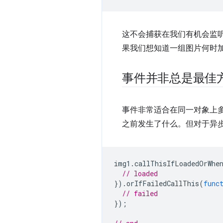
这不会捕获在我们有机会监听
果我们想知道一组图片何时
事件并非总是最佳
事件非常适合在同一对象上
之前发生了什么。但对于异
img1
.
callThisIfLoadedOrWhe
// loaded
}).
orIfFailedCallThis
(
func
// failed
});