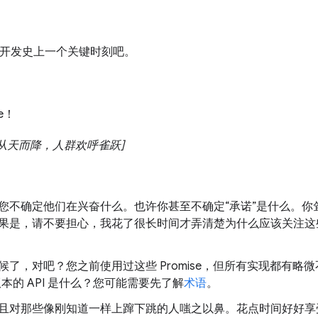
b 开发史上一个关键时刻吧。
se！
从天而降，人群欢呼雀跃]
：
您不确定他们在兴奋什么。也许你甚至不确定“承诺”是什么。你
果是，请不要担心，我花了很长时间才弄清楚为什么应该关注这
了，对吧？您之前使用过这些 Promise，但所有实现都有略微
pt 版本的 API 是什么？您可能需要先了解
术语
。
且对那些像刚知道一样上蹿下跳的人嗤之以鼻。花点时间好好享