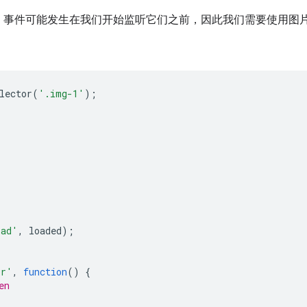
事件可能发生在我们开始监听它们之前，因此我们需要使用图片的“c
lector
(
'.img-1'
);
oad'
,
loaded
);
or'
,
function
()
{
en