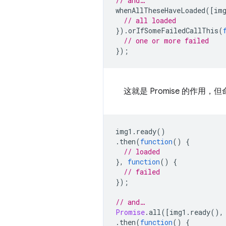
// and…
whenAllTheseHaveLoaded
([
im
// all loaded
}).
orIfSomeFailedCallThis
(
// one or more failed
});
这就是 Promise 的作用，
img1
.
ready
()
.
then
(
function
()
{
// loaded
},
function
()
{
// failed
});
// and…
Promise
.
all
([
img1
.
ready
(),
.
then
(
function
()
{