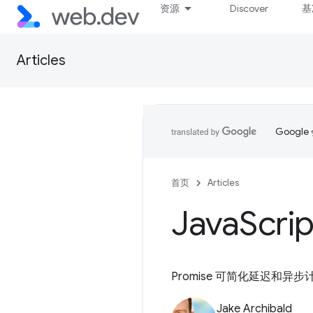
资源
Discover
基
Articles
Goog
首页
Articles
Java
Scri
Promise 可简化延迟和异步
Jake Archibald