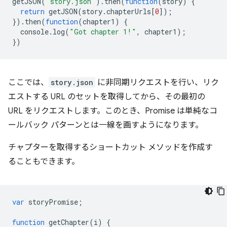
getJSON
(
'story.json'
).
then
(
function
(
story
)
{
return
getJSON
(
story
.
chapterUrls
[
0
]);
}).
then
(
function
(
chapter1
)
{
console
.
log
(
"Got chapter 1!"
,
chapter1
);
})
ここでは、
story.json
に非同期リクエストを行い、リク
エストする URL のセットを取得してから、その最初の
URL をリクエストします。このとき、Promise は単純なコ
ールバック パターンとは一線を画すようになります。
チャプターを取得するショートカット メソッドを作成す
ることもできます。
var
storyPromise
;
function
getChapter
(
i
)
{