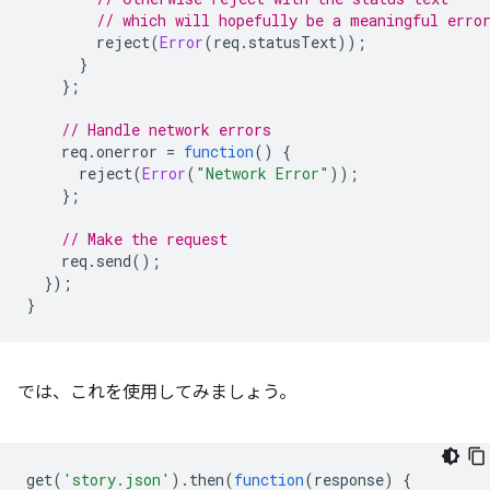
// which will hopefully be a meaningful erro
reject
(
Error
(
req
.
statusText
));
}
};
// Handle network errors
req
.
onerror
=
function
()
{
reject
(
Error
(
"Network Error"
));
};
// Make the request
req
.
send
();
});
}
では、これを使用してみましょう。
get
(
'story.json'
).
then
(
function
(
response
)
{