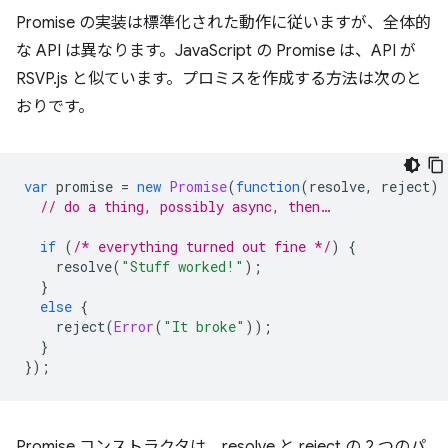
Promise の実装は標準化された動作に従いますが、全体的
な API は異なります。JavaScript の Promise は、API が
RSVP.js と似ています。プロミスを作成する方法は次のと
おりです。
var
promise
=
new
Promise
(
function
(
resolve
,
reject
)
// do a thing, possibly async, then…
if
(
/* everything turned out fine */
)
{
resolve
(
"Stuff worked!"
);
}
else
{
reject
(
Error
(
"It broke"
));
}
});
Promise コンストラクタは、resolve と reject の 2 つのパ