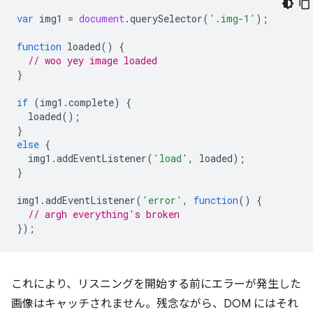
var
img1
=
document
.
querySelector
(
'.img-1'
);
function
loaded
()
{
// woo yey image loaded
}
if
(
img1
.
complete
)
{
loaded
();
}
else
{
img1
.
addEventListener
(
'load'
,
loaded
);
}
img1
.
addEventListener
(
'error'
,
function
()
{
// argh everything's broken
});
これにより、リスニングを開始する前にエラーが発生した
画像はキャッチされません。残念ながら、DOM にはそれ