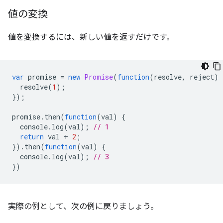
値の変換
値を変換するには、新しい値を返すだけです。
var
promise
=
new
Promise
(
function
(
resolve
,
reject
)
resolve
(
1
);
});
promise
.
then
(
function
(
val
)
{
console
.
log
(
val
);
// 1
return
val
+
2
;
}).
then
(
function
(
val
)
{
console
.
log
(
val
);
// 3
})
実際の例として、次の例に戻りましょう。