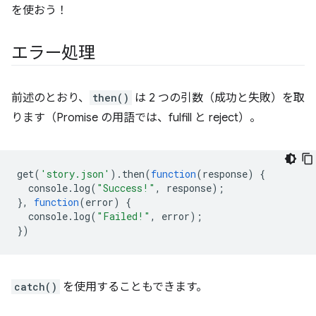
を使おう！
エラー処理
前述のとおり、
then()
は 2 つの引数（成功と失敗）を取
ります（Promise の用語では、fulfill と reject）。
get
(
'story.json'
).
then
(
function
(
response
)
{
console
.
log
(
"Success!"
,
response
);
},
function
(
error
)
{
console
.
log
(
"Failed!"
,
error
);
})
catch()
を使用することもできます。