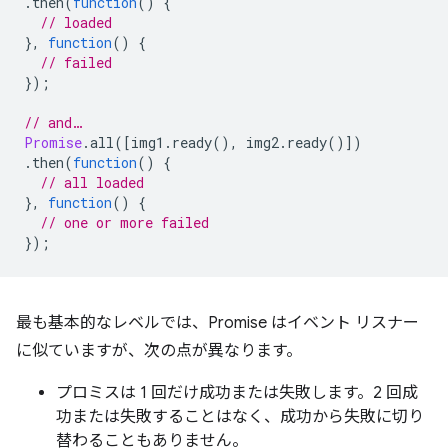
.
then
(
function
()
{
// loaded
},
function
()
{
// failed
});
// and…
Promise
.
all
([
img1
.
ready
(),
img2
.
ready
()])
.
then
(
function
()
{
// all loaded
},
function
()
{
// one or more failed
});
最も基本的なレベルでは、Promise はイベント リスナー
に似ていますが、次の点が異なります。
プロミスは 1 回だけ成功または失敗します。2 回成
功または失敗することはなく、成功から失敗に切り
替わることもありません。