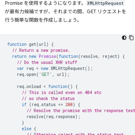
Promise を使用するようになります。
XMLHttpRequest
が最有力候補ですが、それまでの間、GET リクエストを
行う簡単な関数を作成しましょう。
function
get
(
url
)
{
// Return a new promise.
return
new
Promise
(
function
(
resolve
,
reject
)
{
// Do the usual XHR stuff
var
req
=
new
XMLHttpRequest
();
req
.
open
(
'GET'
,
url
);
req
.
onload
=
function
()
{
// This is called even on 404 etc
// so check the status
if
(
req
.
status
==
200
)
{
// Resolve the promise with the response tex
resolve
(
req
.
response
);
}
else
{
// Otherwise reject with the status text