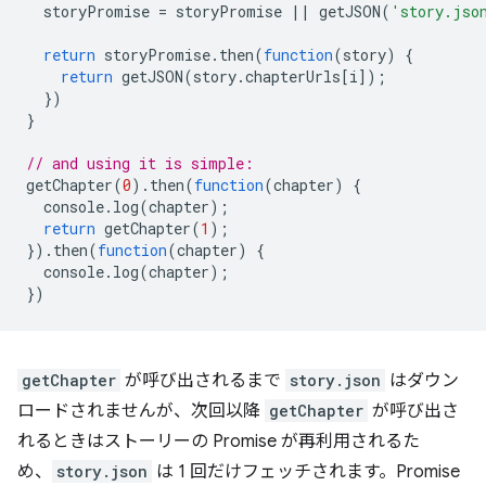
storyPromise
=
storyPromise
||
getJSON
(
'story.jso
return
storyPromise
.
then
(
function
(
story
)
{
return
getJSON
(
story
.
chapterUrls
[
i
]);
})
}
// and using it is simple:
getChapter
(
0
).
then
(
function
(
chapter
)
{
console
.
log
(
chapter
);
return
getChapter
(
1
);
}).
then
(
function
(
chapter
)
{
console
.
log
(
chapter
);
})
getChapter
が呼び出されるまで
story.json
はダウン
ロードされませんが、次回以降
getChapter
が呼び出さ
れるときはストーリーの Promise が再利用されるた
め、
story.json
は 1 回だけフェッチされます。Promise