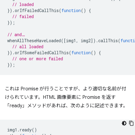
// loaded
}).
orIfFailedCallThis
(
function
()
{
// failed
});
// and…
whenAllTheseHaveLoaded
([
img1
,
img2
]).
callThis
(
functi
// all loaded
}).
orIfSomeFailedCallThis
(
function
()
{
// one or more failed
});
これは Promise が行うことですが、より適切な名前が付
けられています。HTML 画像要素に Promise を返す
「ready」メソッドがあれば、次のように記述できます。
img1
.
ready
()