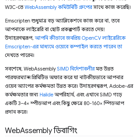
W3C-তে
WebAssembly কমিউনিটি গ্রুপের
সাথে কাজ করেছি।
Emscripten শুধুমাত্র বড় অ্যাপ্লিকেশনে কাজ করে না, তবে
আপনাকে লাইব্রেরি বা ছোট প্রকল্প পোর্ট করতে দেয়!
উদাহরণস্বরূপ,
আপনি কীভাবে জনপ্রিয় OpenCV লাইব্রেরিকে
Emscripten-এর মাধ্যমে ওয়েবে কম্পাইল করতে পারেন তা
দেখতে পারেন।
সবশেষে, WebAssembly
SIMD নির্দেশাবলীর
মত উন্নত
পারফরম্যান্স প্রিমিটিভ অফার করে যা নাটকীয়ভাবে আপনার
ওয়েব অ্যাপের কর্মক্ষমতা উন্নত করে। উদাহরণস্বরূপ, Adobe-এর
কর্মক্ষমতার জন্য
Halide
অপরিহার্য, এবং এখানে SIMD গড়ে
একটি 3–4× স্পীডআপ এবং কিছু ক্ষেত্রে 80-160× স্পিডআপ
প্রদান করে।
Web
Assembly ডিবাগিং