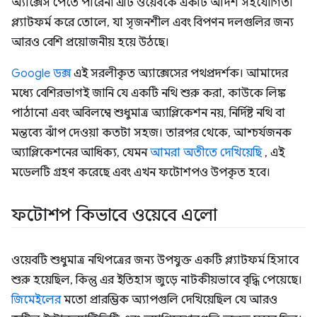
অ্যাক্সেস পেতে পারেন৷ এটি ওয়েবকে একটি আদর্শ সহযোগিতা
প্ল্যাটফর্ম করে তোলে, যা সৃজনশীল এবং বিপণন দলগুলির জন্য
আরও বেশি প্রয়োজনীয় হয়ে উঠছে।
Google ডক্স
এই সরলীকৃত অ্যাক্সেসের পথপ্রদর্শক। আমাদের
মধ্যে বেশিরভাগই জানি যে একটি নথি শুরু করা, কাউকে লিঙ্ক
পাঠানো এবং অবিলম্বে শুধুমাত্র অ্যাপ্লিকেশন নয়, নির্দিষ্ট নথি বা
মন্তব্যে ঝাঁপ দেওয়া কতটা সহজ। তারপর থেকে, আশ্চর্যজনক
অ্যাপ্লিকেশনের আধিক্য, যেমন
আমরা অতীতে দেখিয়েছি
, এই
মডেলটি গ্রহণ করেছে এবং এখন ফটোশপও উপকৃত হবে।
ফটোশপ কিভাবে ওয়েবে এলো
ওয়েবটি শুধুমাত্র নথিপত্রের জন্য উপযুক্ত একটি প্ল্যাটফর্ম হিসাবে
শুরু হয়েছিল, কিন্তু এর ইতিহাস জুড়ে নাটকীয়ভাবে বৃদ্ধি পেয়েছে।
জিমেইলের
মতো প্রারম্ভিক অ্যাপগুলি দেখিয়েছিল যে আরও