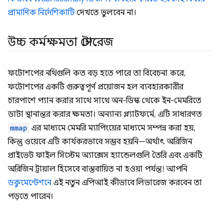
প্রামাণিক নির্দেশিকাটি
দেখতে ভুলবেন না।
উচ্চ কর্মক্ষমতা স্টোরেজ
ফটোশপের নথিগুলি কত বড় হতে পারে তা বিবেচনা করে,
ফটোশপের একটি গুরুত্বপূর্ণ প্রয়োজন হল ব্যবহারকারীর
চারপাশে প্যান করার সাথে সাথে অন-ডিস্ক থেকে ইন-মেমরিতে
ডাটা স্থানান্তর করার ক্ষমতা। অন্যান্য প্ল্যাটফর্মে, এটি সাধারণত
mmap
এর মাধ্যমে মেমরি ম্যাপিংয়ের মাধ্যমে সম্পন্ন করা হয়,
কিন্তু ওয়েবে এটি কার্যকরভাবে সম্ভব হয়নি—অর্থাৎ অরিজিন
প্রাইভেট ফাইল সিস্টেম অ্যাক্সেস হ্যান্ডেলগুলি তৈরি এবং একটি
অরিজিন ট্রায়াল হিসেবে বাস্তবায়িত না হওয়া পর্যন্ত! আপনি
ডকুমেন্টেশনে
এই নতুন এপিআই কীভাবে লিভারেজ করবেন তা
পড়তে পারেন।