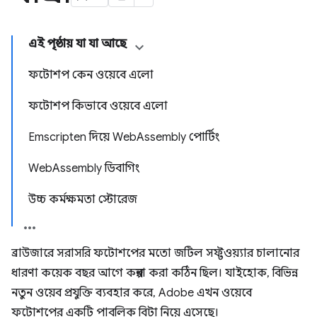
এই পৃষ্ঠায় যা যা আছে
ফটোশপ কেন ওয়েবে এলো
ফটোশপ কিভাবে ওয়েবে এলো
Emscripten দিয়ে WebAssembly পোর্টিং
WebAssembly ডিবাগিং
উচ্চ কর্মক্ষমতা স্টোরেজ
ব্রাউজারে সরাসরি ফটোশপের মতো জটিল সফ্টওয়্যার চালানোর
ধারণা কয়েক বছর আগে কল্পনা করা কঠিন ছিল। যাইহোক, বিভিন্ন
নতুন ওয়েব প্রযুক্তি ব্যবহার করে, Adobe এখন ওয়েবে
ফটোশপের একটি পাবলিক বিটা নিয়ে এসেছে।