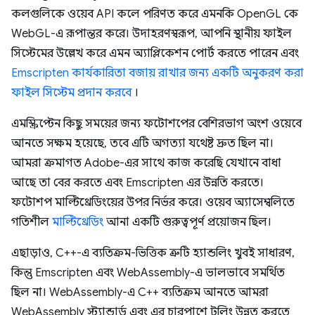
কলগুলিকে ওয়েব API কলে পরিণত করে এমনকি OpenGL কে
WebGL-এ রূপান্তর করে। উদাহরণস্বরূপ, আপনি স্থানীয় ফাইল
সিস্টেমের উল্লেখ করে এমন অ্যাপ্লিকেশন পোর্ট করতে পারেন এবং
Emscripten কার্যকারিতা বজায় রাখার জন্য একটি অনুকরণ করা
ফাইল সিস্টেম প্রদান করবে
।
এমস্ক্রিপ্টেন কিছু সময়ের জন্য ফটোশপের বেশিরভাগ অংশ ওয়েবে
আনতে সক্ষম হয়েছে, তবে এটি অগত্যা যথেষ্ট দ্রুত ছিল না।
আমরা ক্রমাগত Adobe-এর সাথে কাজ করেছি যেখানে বাধা
আছে তা বের করতে এবং Emscripten এর উন্নতি করতে।
ফটোশপ মাল্টিথ্রেডিংয়ের উপর নির্ভর করে। ওয়েব অ্যাসেম্বলিতে
গতিশীল
মাল্টিথ্রেডিং
আনা একটি গুরুত্বপূর্ণ প্রয়োজন ছিল।
এছাড়াও, C++-এ ব্যতিক্রম-ভিত্তিক ত্রুটি হ্যান্ডলিং খুবই সাধারণ,
কিন্তু Emscripten এবং WebAssembly-এ ভালভাবে সমর্থিত
ছিল না। WebAssembly-এ C++ ব্যতিক্রম আনতে আমরা
WebAssembly স্ট্যান্ডার্ড এবং এর চারপাশে টুলিং উন্নত করতে