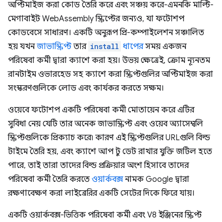
অপ্টিমাইজ করা কোড তৈরি করে এবং সঞ্চয় করে-এমনকি মাল্টি-
মেগাবাইট WebAssembly স্ক্রিপ্টের জন্যও, যা ফটোশপ
কোডবেসে সাধারণ। একটি অনুরূপ প্রি-কম্পাইলেশন সঞ্চালিত
হয় যখন
জাভাস্ক্রিপ্ট
তার
install
ধাপের
সময় একজন
পরিষেবা কর্মী দ্বারা ক্যাশে করা হয়। উভয় ক্ষেত্রেই, ক্রোম ন্যূনতম
রানটাইম ওভারহেড সহ ক্যাশে করা স্ক্রিপ্টগুলির অপ্টিমাইজ করা
সংস্করণগুলিকে লোড এবং কার্যকর করতে সক্ষম।
ওয়েবে ফটোশপ একটি পরিষেবা কর্মী মোতায়েন করে এটির
সুবিধা নেয় যেটি তার অনেক জাভাস্ক্রিপ্ট এবং ওয়েব অ্যাসেম্বলি
স্ক্রিপ্টগুলিকে প্রিক্যাচ করে৷ কারণ এই স্ক্রিপ্টগুলির URLগুলি বিল্ড
টাইমে তৈরি হয়, এবং ক্যাশে আপ টু ডেট রাখার যুক্তি জটিল হতে
পারে, তাই তারা তাদের বিল্ড প্রক্রিয়ার অংশ হিসাবে তাদের
পরিষেবা কর্মী তৈরি করতে
ওয়ার্কবক্স
নামক Google দ্বারা
রক্ষণাবেক্ষণ করা লাইব্রেরির একটি সেটের দিকে ফিরে যায়।
একটি ওয়ার্কবক্স-ভিত্তিক পরিষেবা কর্মী এবং V8 ইঞ্জিনের স্ক্রিপ্ট