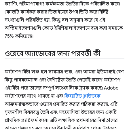
ক্যাশিং পরিমাপযোগ্য কর্মক্ষমতা উন্নতির দিকে পরিচালিত করে।
কোডটি কার্যকর করার ডিভাইসের উপর ভিত্তি করে নির্দিষ্ট
সংখ্যাগুলি পরিবর্তিত হয়, কিন্তু দল অনুমান করে যে এই
অপ্টিমাইজেশনগুলি কোড ইনিশিয়ালাইজেশনে ব্যয় করা সময়কে
75% কমিয়েছে।
ওয়েবে অ্যাডোবের জন্য পরবর্তী কী
ফটোশপ বিটা লঞ্চ হল সবেমাত্র শুরু, এবং আমরা ইতিমধ্যেই বেশ
কিছু পারফরম্যান্স এবং বৈশিষ্ট্যের উন্নতি পেয়েছি কারণ ফটোশপ
এই বিটা পরে তাদের সম্পূর্ণ লঞ্চের দিকে ট্র্যাক করছে৷ Adobe
ফটোশপের সাথে থামছে না এবং
ক্রিয়েটিভ ক্লাউডকে
আক্রমনাত্মকভাবে ওয়েবে প্রসারিত করার পরিকল্পনা করছে, এটি
সৃজনশীল বিষয়বস্তু তৈরি এবং সহযোগিতা উভয়ের জন্য একটি
প্রাথমিক প্ল্যাটফর্ম করে। এটি লক্ষাধিক প্রথমবারের নির্মাতাদের
তাদের গল্প বলতে এবং ওয়েবে উদ্ভাবনী কর্মপ্রবাহ থেকে উপকৃত