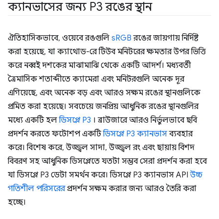
ক্যানভাসের জন্য P3 রঙের স্থান
ঐতিহাসিকভাবে, ওয়েবে রঙগুলি
sRGB
রঙের জায়গায় নির্দিষ্ট
করা হয়েছে, যা ক্যাথোড-রে টিউব মনিটরের ক্ষমতার উপর ভিত্তি
করে নব্বই দশকের মাঝামাঝি থেকে একটি আদর্শ। মধ্যবর্তী
ত্রৈমাসিক শতাব্দীতে ক্যামেরা এবং মনিটরগুলি অনেক দূর
এগিয়েছে, এবং অনেক বড় এবং আরও সক্ষম রঙের স্থানগুলিকে
প্রমিত করা হয়েছে। সবচেয়ে জনপ্রিয় আধুনিক রঙের স্থানগুলির
মধ্যে একটি হল
ডিসপ্লে P3
। ব্রাউজারে আরও নির্ভুলভাবে ছবি
প্রদর্শন করতে ফটোশপ একটি
ডিসপ্লে P3 ক্যানভাস
ব্যবহার
করে। বিশেষ করে, উজ্জ্বল সাদা, উজ্জ্বল রং এবং ছায়ায় বিশদ
বিবরণ সহ আধুনিক ডিসপ্লেতে যতটা সম্ভব সেরা প্রদর্শন করা হবে
যা ডিসপ্লে P3 ডেটা সমর্থন করে। ডিসপ্লে P3 ক্যানভাস API
উচ্চ
গতিশীল পরিসরের
প্রদর্শন সক্ষম করার জন্য আরও তৈরি করা
হচ্ছে।