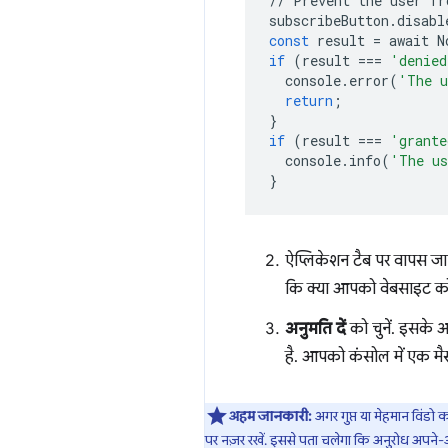
//
Prevent
the
user
fr
subscribeButton
.
disabl
const
result
=
await
N
if
(
result
===
'denied
console
.
error
(
'The u
return
;
}
if
(
result
===
'grante
console
.
info
(
'The us
}
ऐप्लिकेशन टैब पर वापस ज
कि क्या आपको वेबसाइट को प
अनुमति दें
को चुनें. इसके अ
है. आपको कंसोल में एक मैस
अहम जानकारी:
अगर गुप्त या मेहमान विंडो
पर नज़र रखें. इससे पता चलेगा कि अनुरोध अपने-