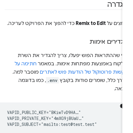
גדרה
וחצים על
Remix to Edit
כדי להפוך את הפרויקט לעריכה.
גדירים אימות
די שההתראות הפוש יפעלו, צריך להגדיר את השרת
הלקוח באמצעות מפתחות אימות. במאמר
חתימה על
קשות פרוטוקול של הודעות פוש לאתרים
מוסבר למה.
דרך כלל, שומרים סודות בקובץ
.env
, כמו בדוגמה
באה.
VAPID_PUBLIC_KEY="BKiwTvD9HA…"

VAPID_PRIVATE_KEY="4mXG9jBUaU…"
