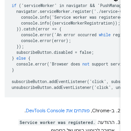
if
('
serviceWorker
'
in
navigator
 && 
'
PushManage
navigator
.
serviceWorker
.
register
('.
/
service
-
w
console
.
info
('
Service
worker
was
registered
console
.
info
({
serviceWorkerRegistration
});
}).
catch
(
error
=
>
{
console
.
error
('
An
error
occurred
while
regi
console
.
error
(
error
);
});
subscribeButton
.
disabled
=
false
;
}
else
{
console
.
error
('
Browser
does
not
support
servi
}
subscribeButton
.
addEventListener
('
click
',
subsc
unsubscribeButton
.
addEventListener
('
click
',
uns
ב-Chrome,
פותחים את DevTools Console
.
ההודעה
Service worker was registered.
אמורה להופיע ביומן של המסוף.