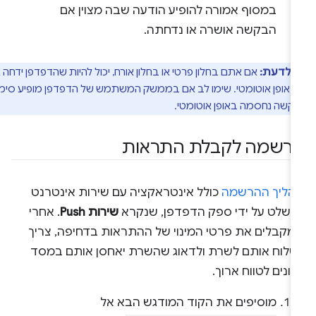
במסוף אמורה להופיע הודעה שבה מצוין אם
הבקשה אושרה או נדחתה.
י לדעת:
אם אתם בחלון פרטי או בחלון אורח, יכול להיות שהדפדפן ידחה את
אופן אוטומטי. שימו לב אם בממשק המשתמש של הדפדפן מופיע סימן
קשה נחסמה באופן אוטומטי.
רשמה לקבלת התראות
הליך ההרשמה
כולל אינטראקציה עם שירות אינטרנט
נשלט על ידי ספק הדפדפן, שנקרא
שירות Push
. אחרי
מקבלים את פרטי המינוי של ההתראות בדחיפה, צריך
שלוח אותם לשרת ולדאוג שהשרת יאחסן אותם במסד
ונים לטווח ארוך.
מוסיפים את הקוד המודגש הבא אל