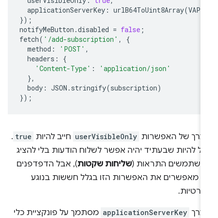
userVisibleOnly
:
true
,
applicationServerKey
:
urlB64ToUint8Array
(
VAPI
});
notifyMeButton
.
disabled
=
false
;
fetch
(
'/add-subscription'
,
{
method
:
'POST'
,
headers
:
{
'Content-Type'
:
'application/json'
},
body
:
JSON
.
stringify
(
subscription
)
});
ערך של האפשרות
userVisibleOnly
חייב להיות
true
.
ול להיות שבעתיד יהיה אפשר לשלוח הודעות בלי להציג
משתמשים התראות (
שליחות שקטות
), אבל הדפדפנים
א מאפשרים את האפשרות הזו בגלל חששות בנוגע
פרטיות.
ערך
applicationServerKey
מסתמך על פונקציית כלי