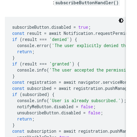
:
subscribeButtonHandler()
subscribeButton
.
disabled
=
true
;
const
result
=
await
Notification
.
requestPermis
if
(
result
===
'denied'
)
{
console
.
error
(
'The user explicitly denied the
return
;
}
if
(
result
===
'granted'
)
{
console
.
info
(
'The user accepted the permissio
}
const
registration
=
await
navigator
.
serviceWork
const
subscribed
=
await
registration
.
pushManage
if
(
subscribed
)
{
console
.
info
(
'User is already subscribed.'
);
notifyMeButton
.
disabled
=
false
;
unsubscribeButton
.
disabled
=
false
;
return
;
}
const
subscription
=
await
registration
.
pushMana