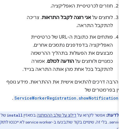
חוזרים לכרטיסיית האפליקציה.
לוחצים על
אני רוצה לקבל התראות
. צריכה
להתקבל התראה.
פותחים את כתובת ה-URL של כרטיסיית
האפליקציה בדפדפנים נתמכים אחרים.
מבצעים את הפעולות בתהליך ההרשמה
כמנויים ולוחצים על
הודעה לכולם
. אמורה
להתקבל בכל אחת מהן אותה התראה בנייד.
ש הרבה דרכים להתאים אישית את ההתראות. מידע נוסף
מין בפרמטרים של
.
ServiceWorkerRegistration.showNotification(
י לדעת:
אפשר לקרוא על
דילוג על שלב ההמתנה
במאזין
של ה-
install
service worker. בלי זה, שינויים בקוד שתבצעו ב-service worker לא ייכנסו לתוקף