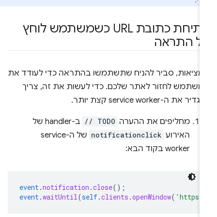
די.
פתיחת כתובת URL כשמשתמש לוחץ
ל התראה
מציאות, סביר להניח שתשתמשו בהתראה כדי לעודד את
משתמש לחזור לאתר שלכם. כדי לעשות את זה, צריך
דיר את ה-service worker קצת יותר.
מחליפים את ההערה
// TODO
ב-handler של
האירוע
notificationclick
של ה-service
worker בקוד הבא:
event
.
notification
.
close
();
event
.
waitUntil
(
self
.
clients
.
openWindow
(
'https: