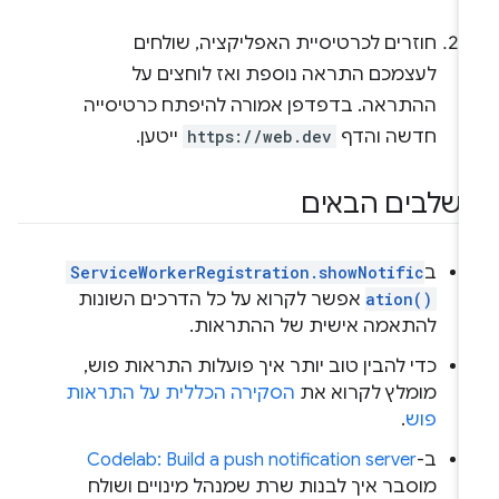
חוזרים לכרטיסיית האפליקציה, שולחים
לעצמכם התראה נוספת ואז לוחצים על
ההתראה. בדפדפן אמורה להיפתח כרטיסייה
חדשה והדף
https://web.dev
ייטען.
שלבים הבאים
ב
ServiceWorkerRegistration.showNotific
ation()
אפשר לקרוא על כל הדרכים השונות
להתאמה אישית של ההתראות.
כדי להבין טוב יותר איך פועלות התראות פוש,
מומלץ לקרוא את
הסקירה הכללית על התראות
פוש
.
ב-
Codelab: Build a push notification server
מוסבר איך לבנות שרת שמנהל מינויים ושולח