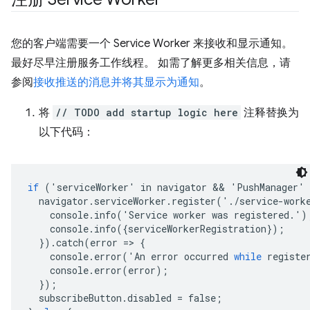
您的客户端需要一个 Service Worker 来接收和显示通知。
最好尽早注册服务工作线程。 如需了解更多相关信息，请
参阅
接收推送的消息并将其显示为通知
。
将
// TODO add startup logic here
注释替换为
以下代码：
if
('
serviceWorker
'
in
navigator
 && 
'
PushManager
'
navigator
.
serviceWorker
.
register
('.
/
service
-
work
console
.
info
('
Service
worker
was
registered
.')
console
.
info
({
serviceWorkerRegistration
});
}).
catch
(
error
=
>
{
console
.
error
('
An
error
occurred
while
registe
console
.
error
(
error
);
});
subscribeButton
.
disabled
=
false
;