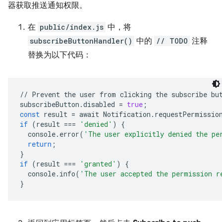
器获取推送通知权限。
在
public/index.js
中，将
subscribeButtonHandler()
中的
// TODO
注释
替换为以下代码：
//
Prevent
the
user
from
clicking
the
subscribe
bu
subscribeButton
.
disabled
=
true
;
const
result
=
await
Notification
.
requestPermissio
if
(
result
===
'denied'
)
{
console
.
error
(
'The user explicitly denied the pe
return
;
}
if
(
result
===
'granted'
)
{
console
.
info
(
'The user accepted the permission r
}