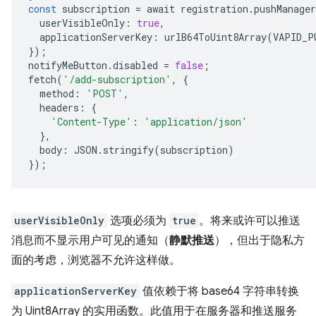
const
subscription
=
await
registration
.
pushManager
userVisibleOnly
:
true
,
applicationServerKey
:
urlB64ToUint8Array
(
VAPID_P
});
notifyMeButton
.
disabled
=
false
;
fetch
(
'/add-subscription'
,
{
method
:
'POST'
,
headers
:
{
'Content-Type'
:
'application/json'
},
body
:
JSON
.
stringify
(
subscription
)
});
userVisibleOnly
选项必须为
true
。将来或许可以推送
消息而不显示用户可见的通知（
静默推送
），但出于隐私方
面的考虑，浏览器不允许这样做。
applicationServerKey
值依赖于将 base64 字符串转换
为 Uint8Array 的实用函数。此值用于在服务器和推送服务