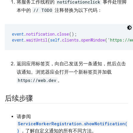
将服务工作线程的
notificationclick
事件处理脚
本中的
// TODO
注释替换为以下代码：
event
.
notification
.
close
();
event
.
waitUntil
(
self
.
clients
.
openWindow
(
'https://w
返回应用标签页，向自己发送另一条通知，然后点击
该通知。浏览器应会打开一个新标签页并加载
https://web.dev
。
后续步骤
请参阅
ServiceWorkerRegistration.showNotification(
)
，了解自定义通知的所有不同方法。