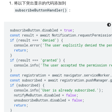
将以下突出显示的代码添加到
subscribeButtonHandler()
：
subscribeButton
.
disabled
=
true
;
const
result
=
await
Notification
.
requestPermissio
if
(
result
===
'denied'
)
{
console
.
error
(
'The user explicitly denied the pe
return
;
}
if
(
result
===
'granted'
)
{
console
.
info
(
'The user accepted the permission r
}
const
registration
=
await
navigator
.
serviceWorker
.
const
subscribed
=
await
registration
.
pushManager
.
g
if
(
subscribed
)
{
console
.
info
(
'User is already subscribed.'
);
notifyMeButton
.
disabled
=
false
;
unsubscribeButton
.
disabled
=
false
;
return
;
}