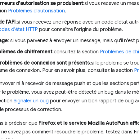
erreurs d'autorisation se produisent
:si vous recevez un mess
tion
Problèmes d'autorisation
.
e l'API
:si vous recevez une réponse avec un code d'état autr
codes d'état HTTP
pour connaître l'origine du problème.
age
: si vous parvenez à envoyer un message, mais qu'il n'est 
oblèmes de chiffrement
:consultez la section
Problèmes de chif
 problèmes de connexion sont présents
:si le problème se tr
lème de connexion. Pour en savoir plus, consultez la section
P
envoyer ni à recevoir de message push et que les sections pe
 le problème, vous avez peut-être détecté un bug dans le m
ection
Signaler un bug
pour envoyer un bon rapport de bug av
le processus de correction.
ns à préciser que
Firefox et le service Mozilla AutoPush aff
 ne savez pas comment résoudre le problème, testez dans Fire