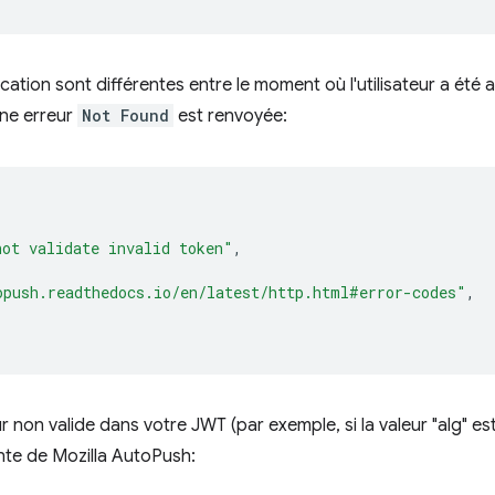
ication sont différentes entre le moment où l'utilisateur a été 
une erreur
Not Found
est renvoyée:
not validate invalid token"
,
opush.readthedocs.io/en/latest/http.html#error-codes"
,
ur non valide dans votre JWT (par exemple, si la valeur "alg" es
ante de Mozilla AutoPush: