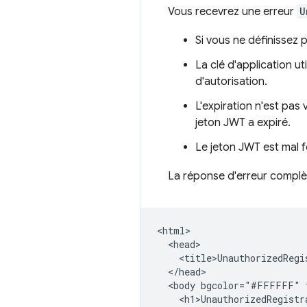
Vous recevrez une erreur
U
Si vous ne définissez 
La clé d'application ut
d'autorisation.
L'expiration n'est pas
jeton JWT a expiré.
Le jeton JWT est mal 
La réponse d'erreur complè
<html>

  <head>

    <title>UnauthorizedRegis
  </head>

  <body bgcolor="#FFFFFF" t
    <h1>UnauthorizedRegistra