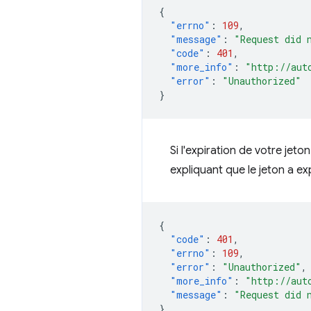
{
"errno"
:
109
,
"message"
:
"Request did 
"code"
:
401
,
"more_info"
:
"http://aut
"error"
:
"Unauthorized"
}
Si l'expiration de votre je
expliquant que le jeton a exp
{
"code"
:
401
,
"errno"
:
109
,
"error"
:
"Unauthorized"
,
"more_info"
:
"http://aut
"message"
:
"Request did 
}