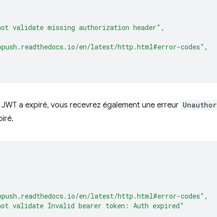
not validate missing authorization header"
,
opush.readthedocs.io/en/latest/http.html#error-codes"
,
ton JWT a expiré, vous recevrez également une erreur
Unauthor
iré.
opush.readthedocs.io/en/latest/http.html#error-codes"
,
not validate Invalid bearer token: Auth expired"