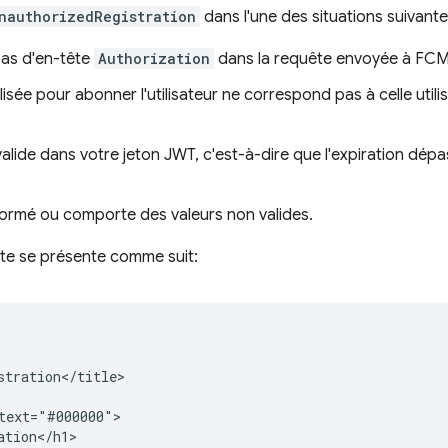
nauthorizedRegistration
dans l'une des situations suivante
pas d'en-tête
Authorization
dans la requête envoyée à FCM
ilisée pour abonner l'utilisateur ne correspond pas à celle utili
 valide dans votre jeton JWT, c'est-à-dire que l'expiration dép
formé ou comporte des valeurs non valides.
te se présente comme suit:
tration</title>

ext="#000000">

tion</h1>
