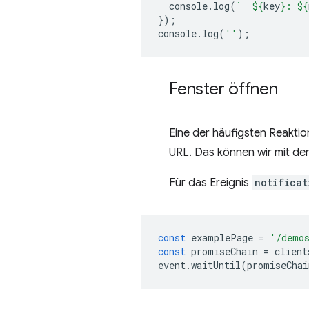
console
.
log
(
`  
${
key
}
: 
${
});
console
.
log
(
''
);
Fenster öffnen
Eine der häufigsten Reaktio
URL. Das können wir mit de
Für das Ereignis
notificat
const
examplePage
=
'/demos
const
promiseChain
=
client
event
.
waitUntil
(
promiseChai