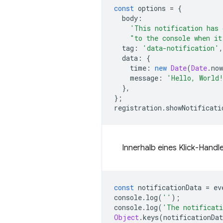
const
options
=
{
body
:
'This notification has 
"to the console when it
tag
:
'data-notification'
,
data
:
{
time
:
new
Date
(
Date
.
now
message
:
'Hello, World
},
};
registration
.
showNotificati
Innerhalb eines Klick-Handl
const
notificationData
=
ev
console
.
log
(
''
);
console
.
log
(
'The notificati
Object
.
keys
(
notificationDat