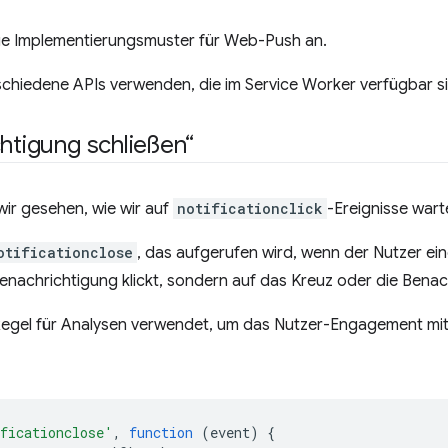
ge Implementierungsmuster für Web-Push an.
schiedene APIs verwenden, die im Service Worker verfügbar s
chtigung schließen“
wir gesehen, wie wir auf
notificationclick
-Ereignisse war
otificationclose
, das aufgerufen wird, wenn der Nutzer ei
e Benachrichtigung klickt, sondern auf das Kreuz oder die Ben
r Regel für Analysen verwendet, um das Nutzer-Engagement mi
ficationclose'
,
function
(
event
)
{