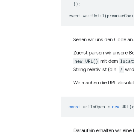
});
event
.
waitUntil
(
promiseChai
Sehen wir uns den Code an.
Zuerst parsen wir unsere Be
new URL()
mit dem
locat
String relativ ist (d.h.
/
wir
Wir machen die URL absolut,
const
urlToOpen
=
new
URL
(
Daraufhin erhalten wir eine 