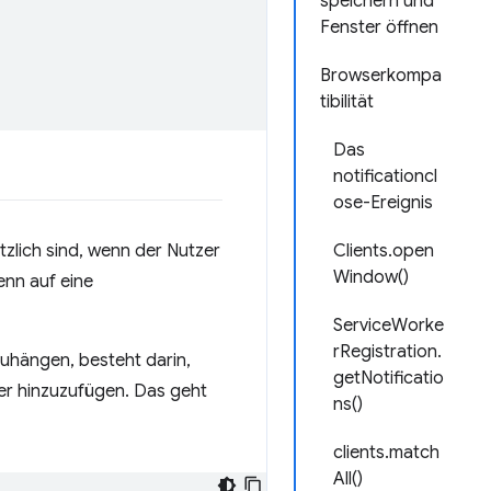
speichern und
Fenster öffnen
Browserkompa
tibilität
Das
notificationcl
ose-Ereignis
zlich sind, wenn der Nutzer
Clients.open
Window()
enn auf eine
ServiceWorke
rRegistration.
zuhängen, besteht darin,
getNotificatio
r hinzuzufügen. Das geht
ns()
clients.match
All()