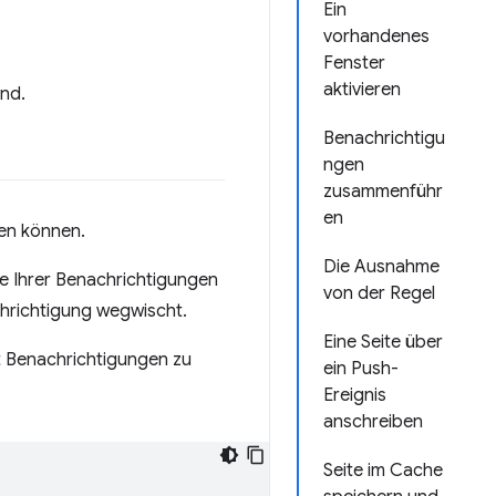
Ein
vorhandenes
Fenster
aktivieren
ind.
Benachrichtigu
ngen
zusammenführ
en
ten können.
Die Ausnahme
ne Ihrer Benachrichtigungen
von der Regel
achrichtigung wegwischt.
Eine Seite über
t Benachrichtigungen zu
ein Push-
Ereignis
anschreiben
Seite im Cache