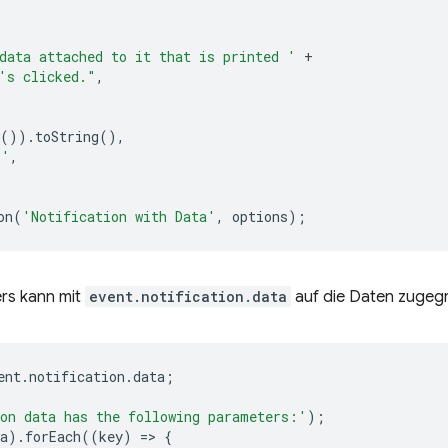
data attached to it that is printed '
+
's clicked."
,
()).
toString
(),
!'
,
on
(
'Notification with Data'
,
options
);
ers kann mit
event.notification.data
auf die Daten zugegr
ent
.
notification
.
data
;
on data has the following parameters:'
);
a
).
forEach
((
key
)
=
>
{