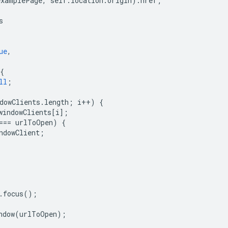
examplePage
,
self
.
location
.
origin
).
href
;
s
ue
,
{
ll
;
dowClients
.
length
;
i
++
)
{
windowClients
[
i
];
===
urlToOpen
)
{
ndowClient
;
.
focus
();
ndow
(
urlToOpen
);