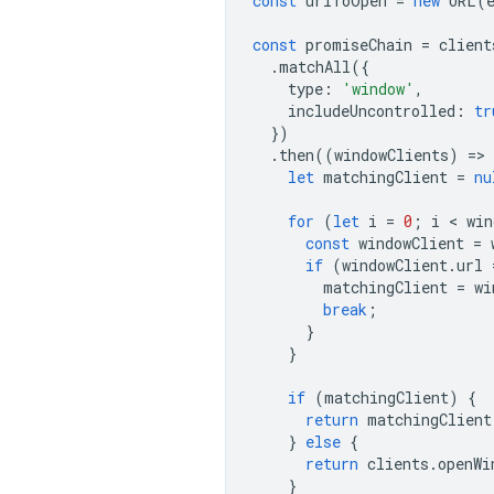
const
urlToOpen
=
new
URL
(
const
promiseChain
=
client
.
matchAll
({
type
:
'window'
,
includeUncontrolled
:
tr
})
.
then
((
windowClients
)
=
>
let
matchingClient
=
nu
for
(
let
i
=
0
;
i
 < 
win
const
windowClient
=
if
(
windowClient
.
url
matchingClient
=
wi
break
;
}
}
if
(
matchingClient
)
{
return
matchingClient
}
else
{
return
clients
.
openWi
}