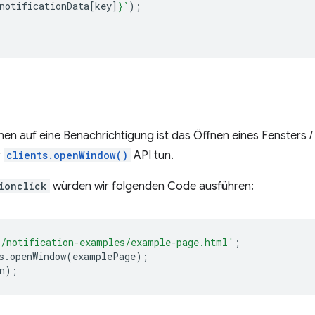
notificationData
[
key
]
}
`
);
nen auf eine Benachrichtigung ist das Öffnen eines Fensters /
r
clients.openWindow()
API tun.
ionclick
würden wir folgenden Code ausführen:
/notification-examples/example-page.html'
;
s
.
openWindow
(
examplePage
);
n
);