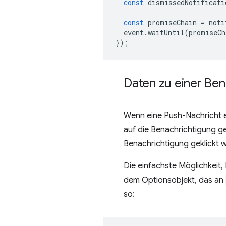
const
dismissedNotificati
const
promiseChain
=
noti
event
.
waitUntil
(
promiseCh
});
Daten zu einer Ben
Wenn eine Push-Nachricht e
auf die Benachrichtigung gek
Benachrichtigung geklickt w
Die einfachste Möglichkeit,
dem Optionsobjekt, das an
so: