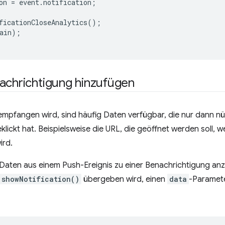
on
=
event
.
notification
;
ficationCloseAnalytics
();
ain
);
achrichtigung hinzufügen
mpfangen wird, sind häufig Daten verfügbar, die nur dann nüt
lickt hat. Beispielsweise die URL, die geöffnet werden soll, w
ird.
 Daten aus einem Push-Ereignis zu einer Benachrichtigung an
showNotification()
übergeben wird, einen
data
-Paramete