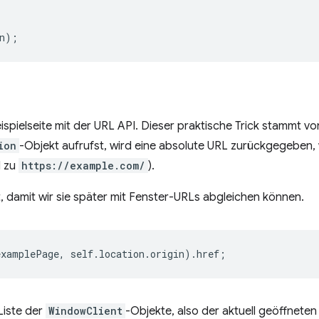
n
);
ispielseite mit der URL API. Dieser praktische Trick stammt v
ion
-Objekt aufrufst, wird eine absolute URL zurückgegeben
d zu
https://example.com/
).
 damit wir sie später mit Fenster-URLs abgleichen können.
examplePage
,
self
.
location
.
origin
).
href
;
Liste der
WindowClient
-Objekte, also der aktuell geöffnete