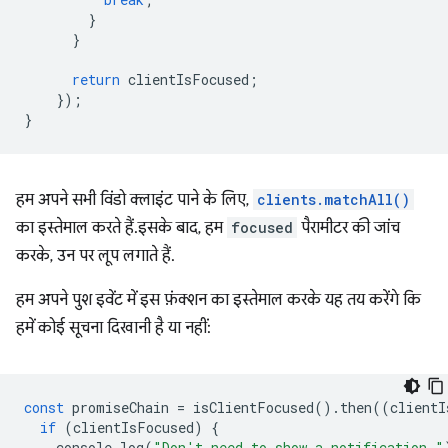
}
}
return
clientIsFocused
;
});
}
हम अपने सभी विंडो क्लाइंट पाने के लिए,
clients.matchAll()
का इस्तेमाल करते हैं. इसके बाद, हम
focused
पैरामीटर की जांच
करके, उन पर लूप लगाते हैं.
हम अपने पुश इवेंट में इस फ़ंक्शन का इस्तेमाल करके यह तय करेंगे कि
हमें कोई सूचना दिखानी है या नहीं:
const
promiseChain
=
isClientFocused
().
then
((
clientI
if
(
clientIsFocused
)
{
console
.
log
(
"Don't need to show a notification."