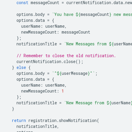
const
messageCount
=
currentNotification
.
data
.
ne
options
.
body
=
`You have 
${
messageCount
}
 new mes
options
.
data
=
{
userName
:
userName
,
newMessageCount
:
messageCount
};
notificationTitle
=
`New Messages from 
${
userNam
// Remember to close the old notification.
currentNotification
.
close
();
}
else
{
options
.
body
=
`"
${
userMessage
}
"`
;
options
.
data
=
{
userName
:
userName
,
newMessageCount
:
1
};
notificationTitle
=
`New Message from 
${
userName
}
return
registration
.
showNotification
(
notificationTitle
,