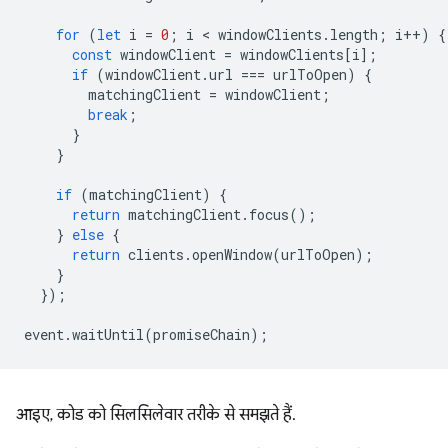
for
(
let
i
=
0
;
i
 < 
windowClients
.
length
;
i
++
)
{
const
windowClient
=
windowClients
[
i
];
if
(
windowClient
.
url
===
urlToOpen
)
{
matchingClient
=
windowClient
;
break
;
}
}
if
(
matchingClient
)
{
return
matchingClient
.
focus
();
}
else
{
return
clients
.
openWindow
(
urlToOpen
);
}
});
event
.
waitUntil
(
promiseChain
);
आइए, कोड को सिलसिलेवार तरीके से समझते हैं.