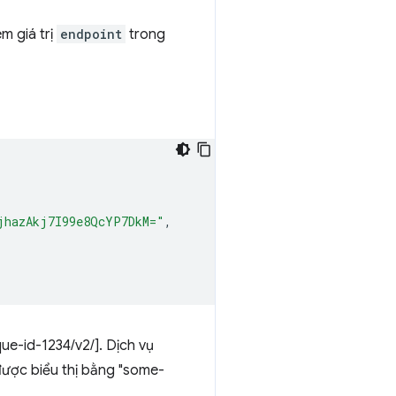
m giá trị
endpoint
trong
jhazAkj7I99e8QcYP7DkM="
,
e-id-1234/v2/]. Dịch vụ
được biểu thị bằng "some-
.