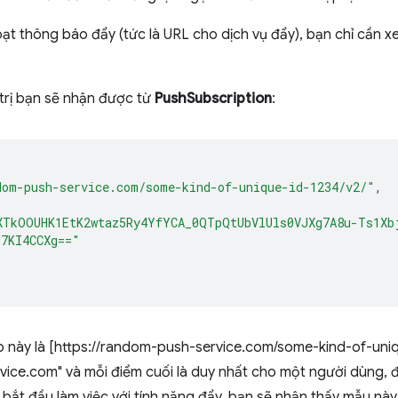
oạt thông báo đẩy (tức là URL cho dịch vụ đẩy), bạn chỉ cần xe
 trị bạn sẽ nhận được từ
PushSubscription
:
dom-push-service.com/some-kind-of-unique-id-1234/v2/"
,
XTkOOUHK1EtK2wtaz5Ry4YfYCA_0QTpQtUbVlUls0VJXg7A8u-Ts1Xb
z7KI4CCXg=="
 này là [https://random-push-service.com/some-kind-of-uniqu
vice.com" và mỗi điểm cuối là duy nhất cho một người dùng, 
i bắt đầu làm việc với tính năng đẩy, bạn sẽ nhận thấy mẫu này