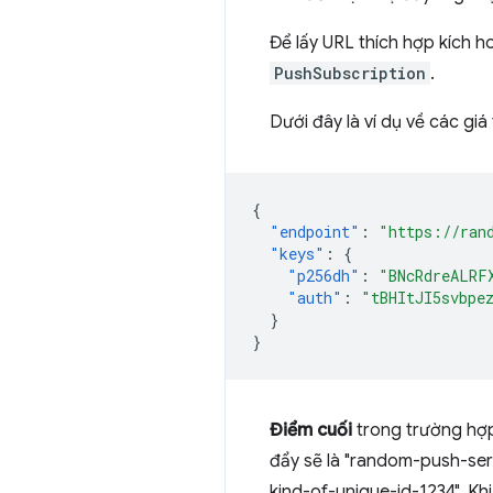
Để lấy URL thích hợp kích h
PushSubscription
.
Dưới đây là ví dụ về các giá
{
"endpoint"
:
"https://ran
"keys"
:
{
"p256dh"
:
"BNcRdreALRF
"auth"
:
"tBHItJI5svbpe
}
}
Điểm cuối
trong trường hợp
đẩy sẽ là "random-push-ser
kind-of-unique-id-1234". Kh