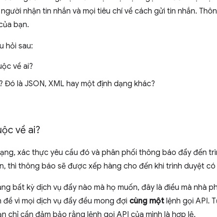
 người nhận tin nhắn và mọi tiêu chí về cách gửi tin nhắn. Thô
của bạn.
u hỏi sau:
uộc về ai?
o? Đó là JSON, XML hay một định dạng khác?
uộc về ai?
ạng, xác thực yêu cầu đó và phân phối thông báo đẩy đến trì
n, thì thông báo sẽ được xếp hàng cho đến khi trình duyệt có
ụng bất kỳ dịch vụ đẩy nào mà họ muốn, đây là điều mà nhà ph
n đề vì mọi dịch vụ đẩy đều mong đợi
cùng một
lệnh gọi API. 
ạn chỉ cần đảm bảo rằng lệnh gọi API của mình là hợp lệ.