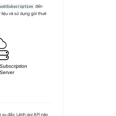
ushSubscription
đến
 liệu và sử dụng gói thuê
 vụ đẩy. Lệnh gọi API này