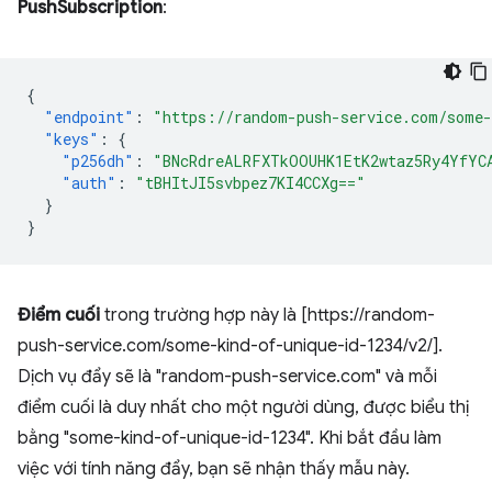
PushSubscription
:
{
"endpoint"
:
"https://random-push-service.com/some-
"keys"
:
{
"p256dh"
:
"BNcRdreALRFXTkOOUHK1EtK2wtaz5Ry4YfYC
"auth"
:
"tBHItJI5svbpez7KI4CCXg=="
}
}
Điểm cuối
trong trường hợp này là [https://random-
push-service.com/some-kind-of-unique-id-1234/v2/].
Dịch vụ đẩy sẽ là "random-push-service.com" và mỗi
điểm cuối là duy nhất cho một người dùng, được biểu thị
bằng "some-kind-of-unique-id-1234". Khi bắt đầu làm
việc với tính năng đẩy, bạn sẽ nhận thấy mẫu này.