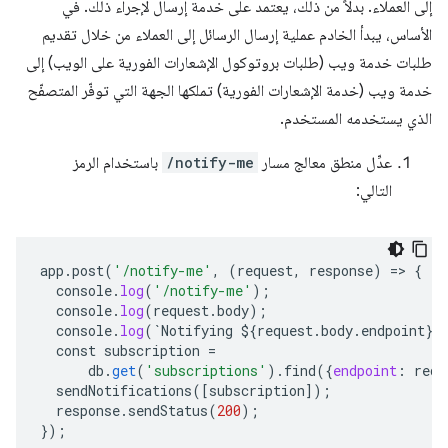
إلى العملاء. بدلاً من ذلك، يعتمد على خدمة إرسال لإجراء ذلك. في
الأساس، يبدأ الخادم عملية إرسال الرسائل إلى العملاء من خلال تقديم
طلبات خدمة ويب (طلبات بروتوكول الإشعارات الفورية على الويب) إلى
خدمة ويب (خدمة الإشعارات الفورية) تملكها الجهة التي توفّر المتصفّح
الذي يستخدمه المستخدم.
عدِّل منطق معالج مسار
/notify-me
باستخدام الرمز
التالي:
app
.
post
(
'/notify-me'
,
(
request
,
response
)
=
>
{
console
.
log
(
'/notify-me'
);
console
.
log
(
request
.
body
);
console
.
log
(
`
Notifying
${
request
.
body
.
endpoint
}`
const
subscription
=
db
.
get
(
'subscriptions'
).
find
(
{
endpoint
:
requ
sendNotifications
(
[
subscription
]
);
response
.
sendStatus
(
200
);
}
);