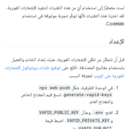
لست مضطرًا إلى استخدام أيّ من هذه التقنيات لتنفيذ الإشعارات الفورية.
لقد اخترنا هذه التقنيات لأنّها توفّر تجربة موثوقة في استخدام
Codelab.
الإعداد
قبل أن تتمكّن من تلقّي الإشعارات الفورية، عليك إعداد الخادم والعميل
باستخدام مفاتيح المصادقة. اطّلِع على
توقيع طلبات بروتوكول الإشعارات
الفورية على الويب
لمعرفة السبب.
في الوحدة الطرفية، شغِّل
npx web-push
generate-vapid-keys
. انسخ قيم المفتاح الخاص
والمفتاح العام.
افتح
.env
وعدِّل
VAPID_PUBLIC_KEY
و
VAPID_PRIVATE_KEY
. اضبط قيمة
VAPID_SUBJECT
على