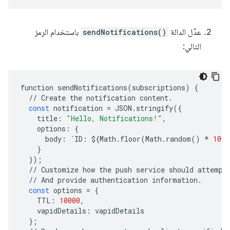
عدِّل الدالة
sendNotifications()
باستخدام الرمز
التالي:
function
sendNotifications
(
subscriptions
)
{
//
Create
the
notification
content
.
const
notification
=
JSON
.
stringify
({
title
:
"Hello, Notifications!"
,
options
:
{
body
:
`
ID
:
$
{
Math
.
floor
(
Math
.
random
()
*
100
)
}
});
//
Customize
how
the
push
service
should
attempt
//
And
provide
authentication
information
.
const
options
=
{
TTL
:
10000
,
vapidDetails
:
vapidDetails
};