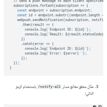
//
Send
a
push
message
to
each
client
specified
subscriptions
.
forEach
(
subscription
=
>
{
const
endpoint
=
subscription
.
endpoint
;
const
id
=
endpoint
.
substr
((
endpoint
.
length
-
webpush
.
sendNotification
(
subscription
,
notific
.
then
(
result
=
>
{
console
.
log
(
`
Endpoint
ID
:
$
{
id
}
`
);
console
.
log
(
`
Result
:
$
{
result
.
statusCode
}
`
})
.
catch
(
error
=
>
{
console
.
log
(
`
Endpoint
ID
:
$
{
id
}
`
);
console
.
log
(
`
Error
:
$
{
error
}
`
);
});
});
}
عدِّل منطق معالج مسار
/notify-all
باستخدام الرمز
التالي: