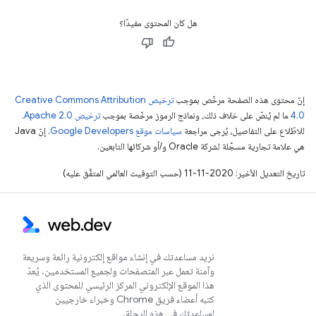
هل كان المحتوى مفيدًا؟
إنّ محتوى هذه الصفحة مرخّص بموجب
ترخيص Creative Commons Attribution
4.0‏
ما لم يُنصّ على خلاف ذلك، ونماذج الرموز مرخّصة بموجب
ترخيص Apache 2.0‏
.
للاطّلاع على التفاصيل، يُرجى مراجعة
سياسات موقع Google Developers‏
. إنّ Java
هي علامة تجارية مسجَّلة لشركة Oracle و/أو شركائها التابعين.
تاريخ التعديل الأخير: 2020-11-11 (حسب التوقيت العالمي المتفَّق عليه)
نريد مساعدتك في إنشاء مواقع إلكترونية رائعة وسريعة
وآمنة تعمل عبر المتصفحات ولجميع المستخدمين. يُعدّ
هذا الموقع الإلكتروني المركز الرئيسي للمحتوى الذي
كتبه أعضاء فريق Chrome وخبراء خارجيين
لمساعدتك في هذه الرحلة.