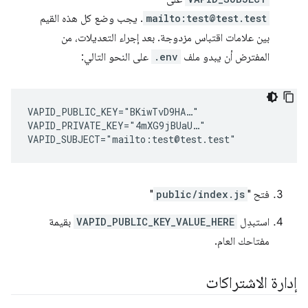
mailto:test@test.test
. يجب وضع كل هذه القيم
بين علامات اقتباس مزدوجة. بعد إجراء التعديلات، من
المفترض أن يبدو ملف
.env
على النحو التالي:
VAPID_PUBLIC_KEY="BKiwTvD9HA…"

VAPID_PRIVATE_KEY="4mXG9jBUaU…"

فتح "
public/index.js
"
استبدِل
VAPID_PUBLIC_KEY_VALUE_HERE
بقيمة
مفتاحك العام.
إدارة الاشتراكات