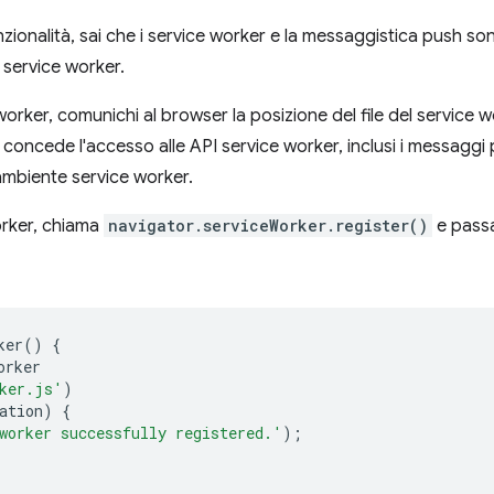
nzionalità, sai che i service worker e la messaggistica push so
 service worker.
rker, comunichi al browser la posizione del file del service worke
 concede l'accesso alle API service worker, inclusi i messaggi p
 ambiente service worker.
orker, chiama
navigator.serviceWorker.register()
e passa 
ker
()
{
orker
ker.js'
)
ation
)
{
worker successfully registered.'
);