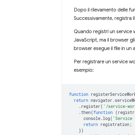
Dopo il rilevamento delle fu
Successivamente, registra il
Quando registri un service wo
JavaScript, ma il browser gli
browser esegue il file in un
Per registrare un service w
esempio:
function
registerServiceWor
return
navigator
.
serviceW
.
register
(
'/service-wor
.
then
(
function
(
registr
console
.
log
(
'Service 
return
registration
;
})