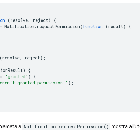
on
(
resolve
,
reject
)
{
=
Notification
.
requestPermission
(
function
(
result
)
{
(
resolve
,
reject
);
sionResult
)
{
=
'granted'
)
{
eren't granted permission."
);
chiamata a
Notification.requestPermission()
mostra all'ut