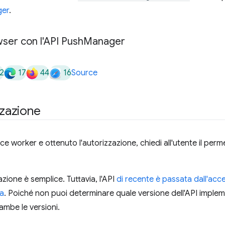
ger
.
ser con l'API Push
Manager
2
17
44
16
Source
zzazione
ice worker e ottenuto l'autorizzazione, chiedi all'utente il per
azione è semplice. Tuttavia, l'API
di recente è passata dall'acce
sa
. Poiché non puoi determinare quale versione dell'API implem
ambe le versioni.