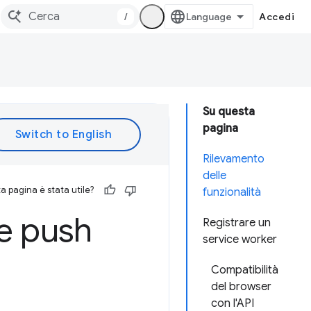
/
Accedi
Su questa
pagina
Rilevamento
delle
 pagina è stata utile?
funzionalità
he push
Registrare un
service worker
Compatibilità
del browser
con l'API