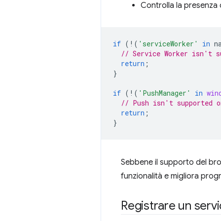
Controlla la presenza 
if
(
!
(
'serviceWorker'
in
n
// Service Worker isn't s
return
;
}
if
(
!
(
'PushManager'
in
win
// Push isn't supported o
return
;
}
Sebbene il supporto del bro
funzionalità e migliora prog
Registrare un serv