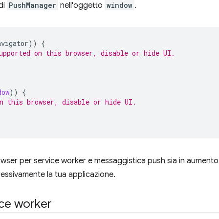
di
PushManager
nell'oggetto
window
.
avigator
))
{
upported on this browser, disable or hide UI.
dow
))
{
n this browser, disable or hide UI.
wser per service worker e messaggistica push sia in aumento
ressivamente la tua applicazione.
ice worker