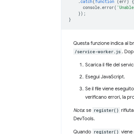
.
catch
(
function
(
err
)
{
console
.
error
(
'Unable
});
}
Questa funzione indica al bro
/service-worker.js
. Dop
Scarica il file del serv
Esegui JavaScript.
Se il file viene esegui
verificano errori, la p
Nota
: se
register()
rifiut
DevTools.
Quando
register()
viene 