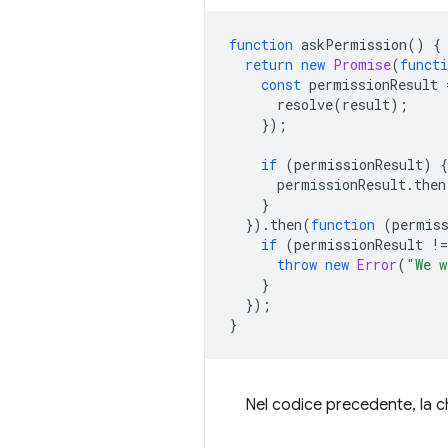
function
askPermission
()
{
return
new
Promise
(
functi
const
permissionResult
resolve
(
result
);
});
if
(
permissionResult
)
{
permissionResult
.
then
}
}).
then
(
function
(
permis
if
(
permissionResult
!=
throw
new
Error
(
"We w
}
});
}
Nel codice precedente, la 