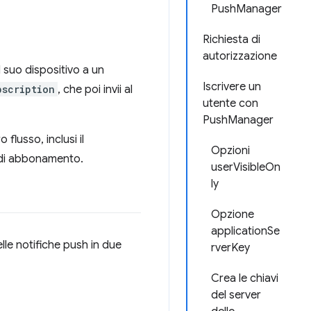
PushManager
Richiesta di
autorizzazione
l suo dispositivo a un
Iscrivere un
bscription
, che poi invii al
utente con
PushManager
lusso, inclusi il
Opzioni
a di abbonamento.
userVisibleOn
ly
Opzione
applicationSe
lle notifiche push in due
rverKey
Crea le chiavi
del server