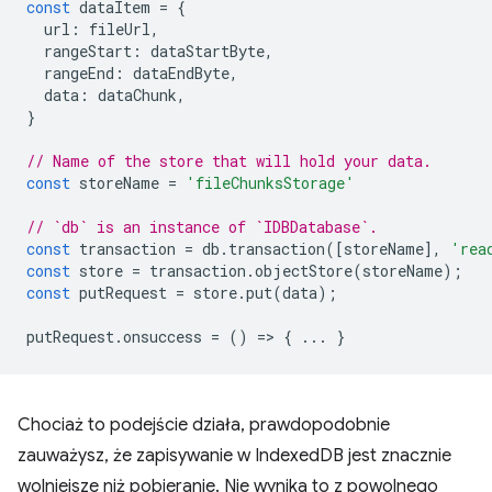
const
dataItem
=
{
url
:
fileUrl
,
rangeStart
:
dataStartByte
,
rangeEnd
:
dataEndByte
,
data
:
dataChunk
,
}
// Name of the store that will hold your data.
const
storeName
=
'fileChunksStorage'
// `db` is an instance of `IDBDatabase`.
const
transaction
=
db
.
transaction
([
storeName
],
'rea
const
store
=
transaction
.
objectStore
(
storeName
);
const
putRequest
=
store
.
put
(
data
);
putRequest
.
onsuccess
=
()
=
>
{
...
}
Chociaż to podejście działa, prawdopodobnie
zauważysz, że zapisywanie w IndexedDB jest znacznie
wolniejsze niż pobieranie. Nie wynika to z powolnego