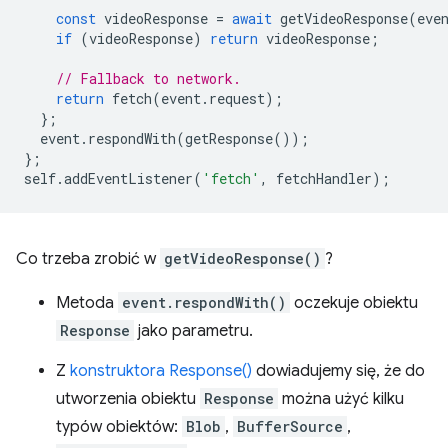
const
videoResponse
=
await
getVideoResponse
(
eve
if
(
videoResponse
)
return
videoResponse
;
// Fallback to network.
return
fetch
(
event
.
request
);
};
event
.
respondWith
(
getResponse
());
};
self
.
addEventListener
(
'fetch'
,
fetchHandler
);
Co trzeba zrobić w
getVideoResponse()
?
Metoda
event.respondWith()
oczekuje obiektu
Response
jako parametru.
Z
konstruktora Response()
dowiadujemy się, że do
utworzenia obiektu
Response
można użyć kilku
typów obiektów:
Blob
,
BufferSource
,