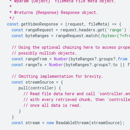
 * @param {Object}  fileMeta File meta object.
 *
 * @returns {Response} Response object.
 */
const
getVideoResponse
=
(
request
,
fileMeta
)
=
>
{
const
rangeRequest
=
request
.
headers
.
get
(
'range'
)
const
byteRanges
=
rangeRequest
.
match
(
/bytes=(?<fr
// Using the optional chaining here to access prope
// possibly nullish objects.
const
rangeFrom
=
Number
(
byteRanges
?
.
groups
?
.
from
const
rangeTo
=
Number
(
byteRanges
?
.
groups
?
.
to
||
f
// Omitting implementation for brevity.
const
streamSource
=
{
pull
(
controller
)
{
// Read file data here and call `controller.en
// with every retrieved chunk, then `controlle
// once all data is read.
}
}
const
stream
=
new
ReadableStream
(
streamSource
);