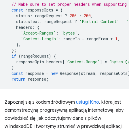
// Make sure to set proper headers when supporting 
const
responseOpts
=
{
status
:
rangeRequest
?
206
:
200
,
statusText
:
rangeRequest
?
'Partial Content'
:
'
headers
:
{
'Accept-Ranges'
:
'bytes'
,
'Content-Length'
:
rangeTo
-
rangeFrom
+
1
,
},
};
if
(
rangeRequest
)
{
responseOpts
.
headers
[
'Content-Range'
]
=
`bytes 
$
}
const
response
=
new
Response
(
stream
,
responseOpts
return
response
;
Zapoznaj się z kodem źródłowym
usługi
Kino
, która jest
demonstracyjną progresywną aplikacją internetową, aby
dowiedzieć się, jak odczytujemy dane z plików
w IndexedDB i tworzymy strumień w prawdziwej aplikacji.