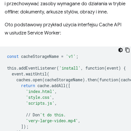
i przechowywać zasoby wymagane do działania w trybie
offline: dokumenty, arkusze stylów, obrazy i inne.
Oto podstawowy przykład użycia interfejsu Cache API
w usłudze Service Worker:
const
cacheStorageName
=
'v1'
;
this
.
addEventListener
(
'install'
,
function
(
event
)
{
event
.
waitUntil
(
caches
.
open
(
cacheStorageName
)
.
then
(
function
(
cach
return
cache
.
addAll
([
'index.html'
,
'style.css'
,
'scripts.js'
,
//
Don
't do this.
'very-large-video.mp4'
,
]);