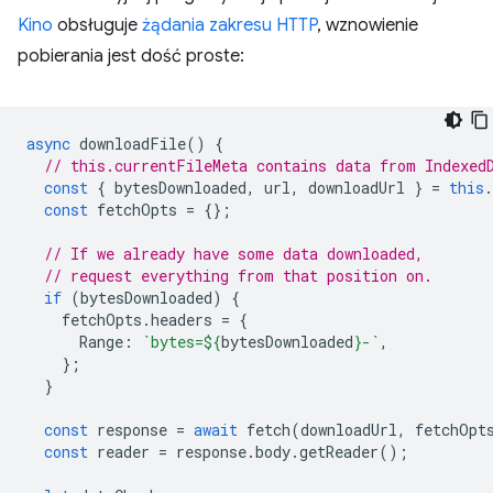
Kino
obsługuje
żądania zakresu HTTP
, wznowienie
pobierania jest dość proste:
async
downloadFile
()
{
// this.currentFileMeta contains data from Indexed
const
{
bytesDownloaded
,
url
,
downloadUrl
}
=
this
.
const
fetchOpts
=
{};
// If we already have some data downloaded,
// request everything from that position on.
if
(
bytesDownloaded
)
{
fetchOpts
.
headers
=
{
Range
:
`bytes=
${
bytesDownloaded
}
-`
,
};
}
const
response
=
await
fetch
(
downloadUrl
,
fetchOpt
const
reader
=
response
.
body
.
getReader
();