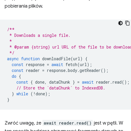
pobierania plików.
/**
 * Downloads a single file.
 *
 * @param {string} url URL of the file to be downloa
 */
async
function
downloadFile
(
url
)
{
const
response
=
await
fetch
(
url
);
const
reader
=
response
.
body
.
getReader
();
do
{
const
{
done
,
dataChunk
}
=
await
reader
.
read
();
// Store the `dataChunk` to IndexedDB.
}
while
(
!
done
);
}
Zwróć uwagę, że
await reader.read()
jest w pętli. W