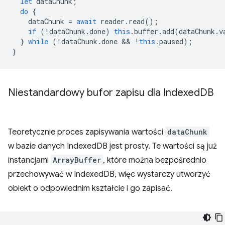
let
dataChunk
;
do
{
dataChunk
=
await
reader
.
read
();
if
(
!
dataChunk
.
done
)
this
.
buffer
.
add
(
dataChunk
.
v
}
while
(
!
dataChunk
.
done
 && 
!
this
.
paused
);
}
Niestandardowy bufor zapisu dla Indexed
DB
Teoretycznie proces zapisywania wartości
dataChunk
w bazie danych IndexedDB jest prosty. Te wartości są już
instancjami
ArrayBuffer
, które można bezpośrednio
przechowywać w IndexedDB, więc wystarczy utworzyć
obiekt o odpowiednim kształcie i go zapisać.