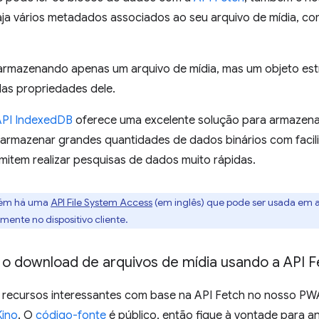
aja vários metadados associados ao seu arquivo de mídia, c
armazenando apenas um arquivo de mídia, mas um objeto estr
as propriedades dele.
API IndexedDB
oferece uma excelente solução para armazen
e armazenar grandes quantidades de dados binários com faci
mitem realizar pesquisas de dados muito rápidas.
ém há uma
API File System Access
(em inglês) que pode ser usada em 
mente no dispositivo cliente.
o download de arquivos de mídia usando a API F
 recursos interessantes com base na API Fetch no nosso P
Kino
. O
código-fonte
é público, então fique à vontade para ana