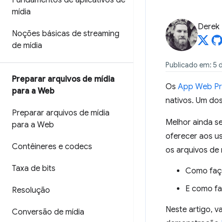
Fundamentos de aplicativos de
mídia
Derek
Noções básicas de streaming
de mídia
Publicado em: 5 d
Preparar arquivos de mídia
Os
App Web Pr
para a Web
nativos. Um dos
Preparar arquivos de mídia
Melhor ainda se
para a Web
oferecer aos us
Contêineres e codecs
os arquivos de
Taxa de bits
Como faço
E como fa
Resolução
Neste artigo, 
Conversão de mídia