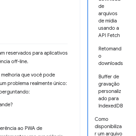
de
arquivos
de mídia
usando a
API Fetch
Retomand
m reservados para aplicativos
o
cia off-line.
downloads
ma melhoria que você pode
Buffer de
a um problema realmente único:
gravação
personaliz
 perguntando:
ado para
rande?
IndexedDB
Como
disponibiliza
eferência ao PWA de
r um arquivo