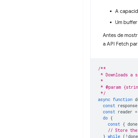
A capacid
Um buffer
Antes de mostr
a API Fetch par
/**
 * Downloads a s
 *
 * @param {strin
 */
async
function
d
const
response
const
reader
=
do
{
const
{
done
// Store the
}
while
(
!
done