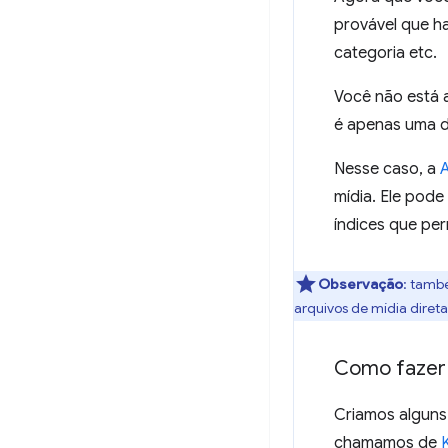
provável que h
categoria etc.
Você não está 
é apenas uma d
Nesse caso, a
mídia. Ele pod
índices que per
Observação
:
tamb
arquivos de mídia direta
Como fazer 
Criamos alguns
chamamos de