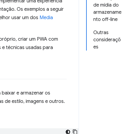
implementar uma experiência
de mídia do
entação. Os exemplos a seguir
armazename
melhor usar um dos
Media
nto off-line
Outras
próprio, criar um PWA com
consideraçõ
es
s e técnicas usadas para
ra baixar e armazenar os
s de estilo, imagens e outros.