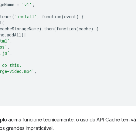
geName
=
'v1'
;
tener
(
'install'
,
function
(
event
)
{
l
(
cacheStorageName
)
.
then
(
function
(
cache
)
{
he
.
addAll
([
tml'
,
ss'
,
.js'
,
 do this.
rge-video.mp4'
,
lo acima funcione tecnicamente, o uso da API Cache tem vár
os grandes impraticável.