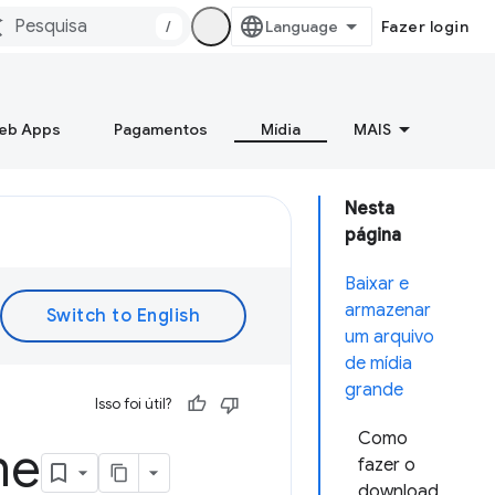
/
Fazer login
Web Apps
Pagamentos
Mídia
MAIS
Nesta
página
Baixar e
armazenar
um arquivo
de mídia
grande
Isso foi útil?
Como
ne
fazer o
download