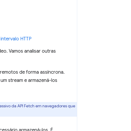
 intervalo HTTP
deo. Vamos analisar outras
 remotos de forma assíncrona.
o um stream e armazená-los
ssivo da API Fetch em navegadores que
cessário armazená-los. É