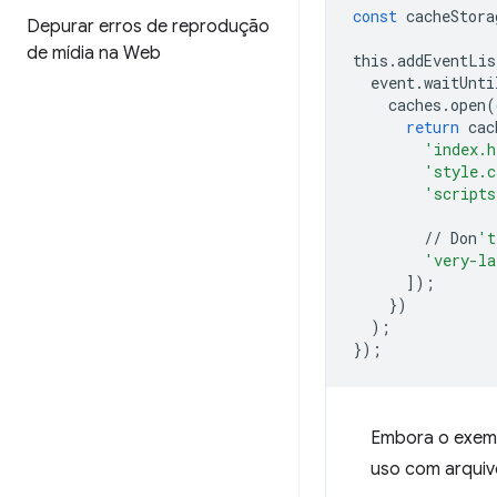
const
cacheStora
Depurar erros de reprodução
de mídia na Web
this
.
addEventLis
event
.
waitUnti
caches
.
open
(
return
cac
'index.h
'style.c
'scripts
//
Don
't
'very-la
]);
})
);
});
Embora o exemp
uso com arquiv