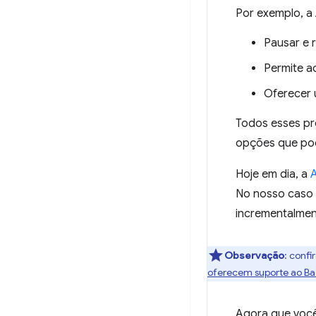
Por exemplo, a 
Pausar e 
Permite a
Oferecer
Todos esses pro
opções que po
Hoje em dia, a
A
No nosso caso 
incrementalmen
Observação
:
confi
oferecem suporte ao B
Agora que você