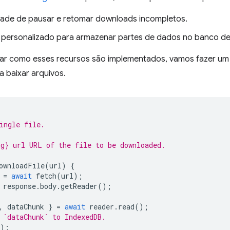
ade de pausar e retomar downloads incompletos.
 personalizado para armazenar partes de dados no banco d
ar como esses recursos são implementados, vamos fazer um
a baixar arquivos.
ingle file.
g} url URL of the file to be downloaded.
ownloadFile
(
url
)
{
=
await
fetch
(
url
);
response
.
body
.
getReader
();
,
dataChunk
}
=
await
reader
.
read
();
 `dataChunk` to IndexedDB.
);