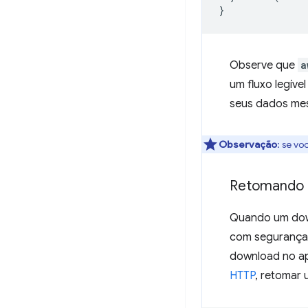
}
Observe que
a
um fluxo legív
seus dados mes
Observação
:
se voc
Retomando 
Quando um dow
com segurança
download no ap
HTTP
, retomar 