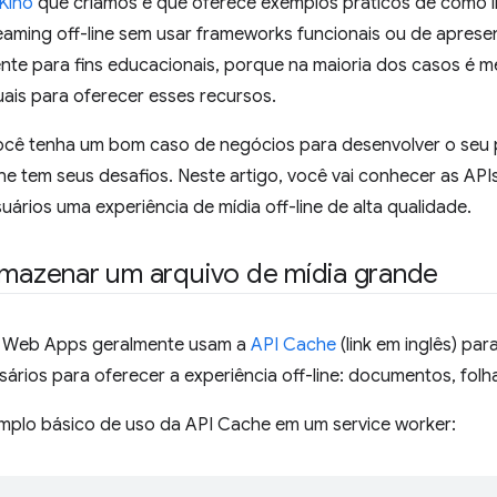
Kino
que criamos e que oferece exemplos práticos de como 
eaming off-line sem usar frameworks funcionais ou de apres
ente para fins educacionais, porque na maioria dos casos é 
ais para oferecer esses recursos.
cê tenha um bom caso de negócios para desenvolver o seu 
ine tem seus desafios. Neste artigo, você vai conhecer as API
uários uma experiência de mídia off-line de alta qualidade.
rmazenar um arquivo de mídia grande
e Web Apps geralmente usam a
API Cache
(link em inglês) pa
ários para oferecer a experiência off-line: documentos, folha
mplo básico de uso da API Cache em um service worker: