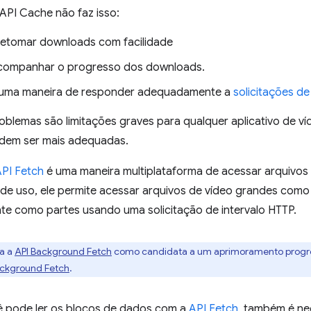
API Cache não faz isso:
retomar downloads com facilidade
companhar o progresso dos downloads.
 uma maneira de responder adequadamente a
solicitações de
blemas são limitações graves para qualquer aplicativo de ví
dem ser mais adequadas.
PI Fetch
é uma maneira multiplataforma de acessar arquivos
de uso, ele permite acessar arquivos de vídeo grandes com
te como partes usando uma solicitação de intervalo HTTP.
ra a
API Background Fetch
como candidata a um aprimoramento progre
ackground Fetch
.
 pode ler os blocos de dados com a
API Fetch
, também é ne