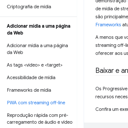
demonstração
Criptografia de mídia
de mídia de str
são principalm
Frameworks
atu
Adicionar mídia a uma página
da Web
A menos que vo
streaming off-l
Adicionar mídia a uma página
da Web
oferecer aos us
As tags <video> e <target>
Baixar e a
Acessibilidade de mídia
Os Progressiv
Frameworks de mídia
recursos necess
PWA com streaming off-line
Confira um exe
Reprodução rápida com pré-
carregamento de áudio e vídeo