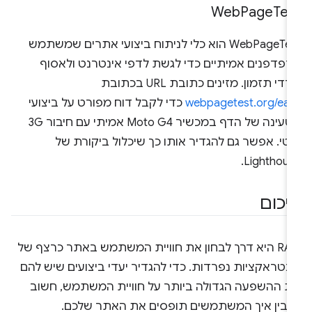
Web
Page
Tes
‫WebPageTest הוא כלי לניתוח ביצועי אתרים שמשתמש
דפדפנים אמיתיים כדי לגשת לדפי אינטרנט ולאסוף
די תזמון. מזינים כתובת URL בכתובת
webpagetest.org/eas
כדי לקבל דוח מפורט על ביצועי
הטעינה של הדף במכשיר Moto G4 אמיתי עם חיבור 3G
טי. אפשר גם להגדיר אותו כך שיכלול ביקורת של
Lighthous
יכום
‫RAIL היא דרך לבחון את חוויית המשתמש באתר כרצף של
נטראקציות נפרדות. כדי להגדיר יעדי ביצועים שיש להם
ת ההשפעה הגדולה ביותר על חוויית המשתמש, חשוב
הבין איך המשתמשים תופסים את האתר שלכם.