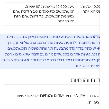
‫10,000 אלפיות
מעל 10,000 מילישניות (10 שניות),
השנייה או יותר
המשתמשים מתוסכלים וסביר להניח שהם
ינטשו את המשימות. יכול להיות שהם יחזרו
מאוחר יותר.
הערה:
משתמשים תופסים עיכובים בביצועים באופן שונה, בהתאם
י הרשת ולחומרה. לדוגמה, טעינת אתרים במחשב שולחני חזק דרך
חיבור Wi-Fi מהיר בדרך כלל מתבצעת תוך פחות משנייה, והמשתמשים
התרגלו לכך. טעינת אתרים במכשירים ניידים עם חיבורי 3G איטיים אורכת
יותר זמן, ולכן משתמשים בנייד בדרך כלל סבלניים יותר, וטעינה תוך 5 שניות
 היא יעד ריאלי יותר.
עדים והנחיות
גרת RAIL, למונחים
יעדים
ו
הנחיות
יש משמעויות
פציפיות: