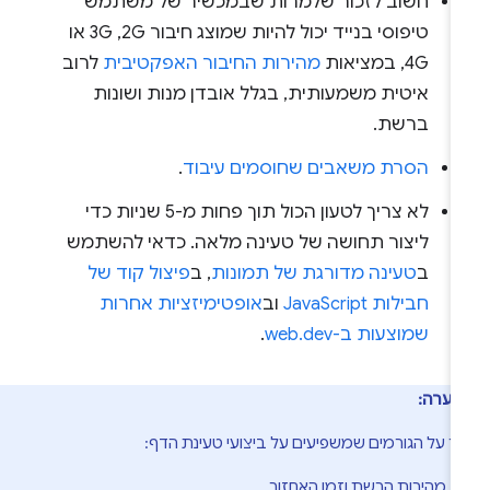
חשוב לזכור שלמרות שבמכשיר של משתמש
טיפוסי בנייד יכול להיות שמוצג חיבור 2G,‏ 3G או
4G, במציאות
מהירות החיבור האפקטיבית
לרוב
איטית משמעותית, בגלל אובדן מנות ושונות
ברשת.
הסרת משאבים שחוסמים עיבוד
.
לא צריך לטעון הכול תוך פחות מ-5 שניות כדי
ליצור תחושה של טעינה מלאה. כדאי להשתמש
ב
טעינה מדורגת של תמונות
, ב
פיצול קוד של
חבילות JavaScript
וב
אופטימיזציות אחרות
שמוצעות ב-web.dev
.
הערה:
 על הגורמים שמשפיעים על ביצועי טעינת הדף:
מהירות הרשת וזמן האחזור