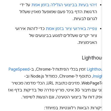
זיהוי בעיות בביצועי הגלילה בזמן אמת
על ידי
הדגשת הדף בכל פעם שמופעל מאזין שעלול
לגרום לבעיות.
צפייה באירועי ציור בזמן אמת
כדי לזהות אירועי
ציור יקרים שעלולים לפגוע בביצועים של
האנימציות.
Lighthous
Lighthous
זמין בכלי הפיתוח ל-Chrome, ב-
PageSpeed
Insigh
, כתוסף ל-Chrome, כמודול Node.js וב-
WebPageTest. מזינים כתובת URL, הכלי מדמה מכשיר
בינוני עם חיבור 3G איטי, מריץ סדרה של בדיקות בדף ואז
פק דוח על ביצועי הטעינה, וגם הצעות לשיפור.
יקורות הבאות רלוונטיות במיוחד: