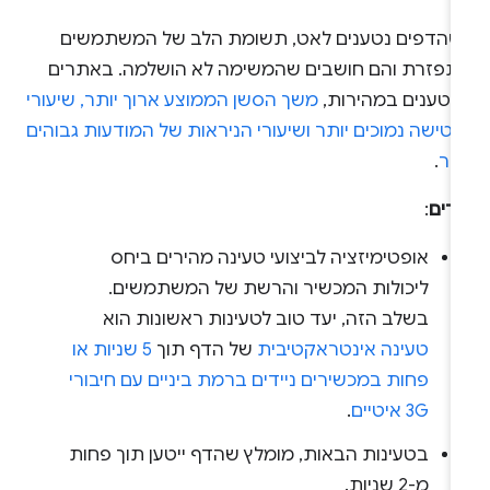
שהדפים נטענים לאט, תשומת הלב של המשתמשים
תפזרת והם חושבים שהמשימה לא הושלמה. באתרים
נטענים במהירות,
משך הסשן הממוצע ארוך יותר, שיעורי
טישה נמוכים יותר ושיעורי הניראות של המודעות גבוהים
תר
.
עדים
:
אופטימיזציה לביצועי טעינה מהירים ביחס
ליכולות המכשיר והרשת של המשתמשים.
בשלב הזה, יעד טוב לטעינות ראשונות הוא
טעינה אינטראקטיבית
של הדף תוך
5 שניות או
פחות במכשירים ניידים ברמת ביניים עם חיבורי
3G איטיים
.
בטעינות הבאות, מומלץ שהדף ייטען תוך פחות
מ-2 שניות.