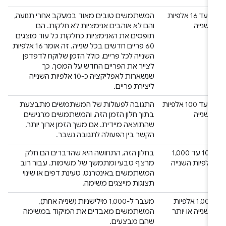
‫0 עד 16 אלפיות
המשתמשים טובים מאוד במעקב אחרי תנועה,
השנייה
והם לא אוהבים אנימציות לא חלקות. הם
תופסים את האנימציות כחלקות כל עוד מוצגים
60 פריים חדשים בכל שנייה. זה אומר 16 אלפיות
השנייה לכל פריים, כולל הזמן שלוקח לדפדפן
לצייר את הפריים החדש על המסך, כך
שנשארות לאפליקציה כ-10 אלפיות השנייה
ליצירת פריים.
‫0 עד 100 אלפיות
התגובה לפעולות של המשתמשים מתבצעת
השנייה
בתוך חלון הזמן הזה, והמשתמשים מרגישים
שהתוצאה מיידית. אם משך הזמן ארוך יותר,
הקשר בין הפעולה לתגובה נשבר.
‫100 עד 1,000
בחלון הזה, התחושה היא שהדברים הם חלק
אלפיות השנייה
מרצף טבעי ומתמשך של משימות. עבור רוב
המשתמשים באינטרנט, טעינת דפים או שינוי
תצוגות מייצגים משימה.
‫1,000 אלפיות
מעבר ל-1,000 מילישניות (שנייה אחת),
השנייה או יותר
המשתמשים מאבדים את המיקוד במשימה
שהם מבצעים.