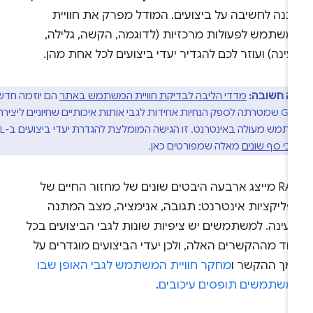
בנה לחשיבה על ביצועים. המודל מפרק את חוויית
משתמש לפעולות מרכזיות (לדוגמה, הקשה, גלילה,
ינה) ועוזר לכם להגדיר יעדי ביצועים לכל אחת מהן.
ה חשובה:
מדדי הליבה לבדיקת חוויית המשתמש באתר
הם יוזמה חדשה
של Google שמטרתה לספק הנחיות אחידות לגבי אותות איכותיים שחיוניים ליצירת
חוויית משתמש מעולה באינטרנט. זו הגישה המומלצת להגדרת יעדי ביצועים ב-RAIL,
כי סף שונים
מאלה שמפורטים כאן.
‫RAIL מייצג ארבעה היבטים שונים של מחזור החיים של
פליקציות אינטרנט: תגובה, אנימציה, מצב המתנה
עינה. למשתמשים יש ציפיות שונות לגבי הביצועים בכל
חד מההקשרים האלה, ולכן יעדי הביצועים מוגדרים על
מך ההקשר ו
מחקר חוויית המשתמש לגבי האופן שבו
משתמשים תופסים עיכובים
.