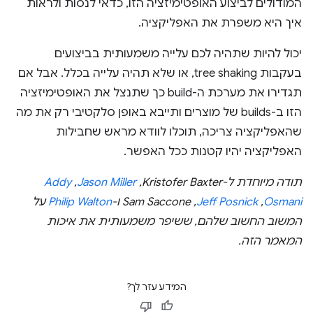
המודולים לביצוע האופטימיזציה הזו, כדאי לנסות ולראות
איך היא משפרת את האפליקציה.
יכול להיות שתהיה לכם עלייה משמעותית בביצועים
בעקבות tree shaking, או שלא תהיה עלייה בכלל. אבל אם
תגדירו את מערכת ה-build כך שתנצל את האופטימיזציה
הזו ב-builds של מוצרים ותייבא באופן סלקטיבי רק את מה
שהאפליקציה צריכה, תוכלו לוודא מראש שחבילות
האפליקציה יהיו קטנות ככל האפשר.
תודה מיוחדת ל-Kristofer Baxter,‏
Jason Miller
,‏
Addy
Osmani
,‏
Jeff Posnick
,‏ Sam Saccone ו-
Philip Walton
על
המשוב החשוב שלהם, ששיפר משמעותית את איכות
המאמר הזה.
המידע עזר לך?