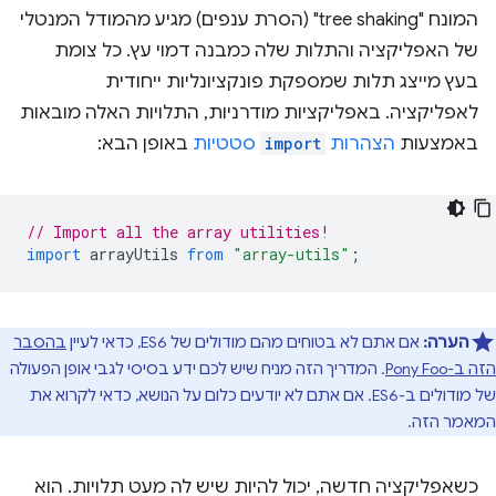
המונח "tree shaking" (הסרת ענפים) מגיע מהמודל המנטלי
של האפליקציה והתלות שלה כמבנה דמוי עץ. כל צומת
בעץ מייצג תלות שמספקת פונקציונליות ייחודית
לאפליקציה. באפליקציות מודרניות, התלויות האלה מובאות
באמצעות
הצהרות
import
סטטיות
באופן הבא:
// Import all the array utilities!
import
arrayUtils
from
"array-utils"
;
הערה:
אם אתם לא בטוחים מהם מודולים של ES6, כדאי לעיין
בהסבר
הזה ב-Pony Foo
. המדריך הזה מניח שיש לכם ידע בסיסי לגבי אופן הפעולה
של מודולים ב-ES6. אם אתם לא יודעים כלום על הנושא, כדאי לקרוא את
המאמר הזה.
כשאפליקציה חדשה, יכול להיות שיש לה מעט תלויות. הוא