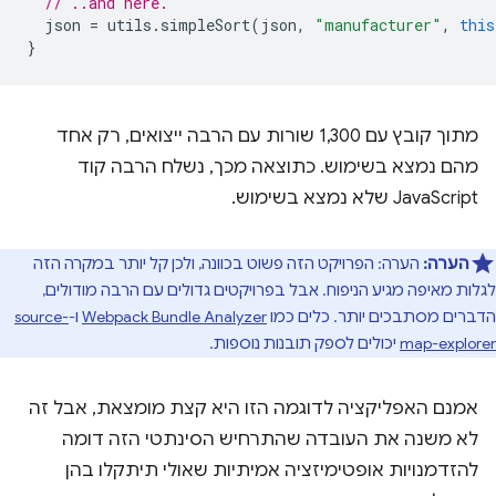
// ..and here.
json
=
utils
.
simpleSort
(
json
,
"manufacturer"
,
this
}
מתוך קובץ עם 1,300 שורות עם הרבה ייצואים, רק אחד
מהם נמצא בשימוש. כתוצאה מכך, נשלח הרבה קוד
JavaScript שלא נמצא בשימוש.
הערה:
הערה: הפרויקט הזה פשוט בכוונה, ולכן קל יותר במקרה הזה
לגלות מאיפה מגיע הניפוח. אבל בפרויקטים גדולים עם הרבה מודולים,
הדברים מסתבכים יותר. כלים כמו
Webpack Bundle Analyzer
ו-
source-
map-explorer
יכולים לספק תובנות נוספות.
אמנם האפליקציה לדוגמה הזו היא קצת מומצאת, אבל זה
לא משנה את העובדה שהתרחיש הסינתטי הזה דומה
להזדמנויות אופטימיזציה אמיתיות שאולי תיתקלו בהן