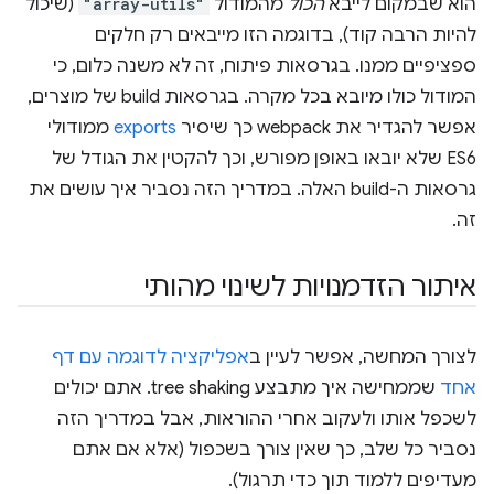
הוא שבמקום לייבא
הכול
מהמודול
"array-utils"
(שיכול
להיות הרבה קוד), בדוגמה הזו מייבאים רק חלקים
ספציפיים ממנו. בגרסאות פיתוח, זה לא משנה כלום, כי
המודול כולו מיובא בכל מקרה. בגרסאות build של מוצרים,
אפשר להגדיר את webpack כך שיסיר
exports
ממודולי
ES6 שלא יובאו באופן מפורש, וכך להקטין את הגודל של
גרסאות ה-build האלה. במדריך הזה נסביר איך עושים את
זה.
איתור הזדמנויות לשינוי מהותי
לצורך המחשה, אפשר לעיין ב
אפליקציה לדוגמה עם דף
אחד
שממחישה איך מתבצע tree shaking. אתם יכולים
לשכפל אותו ולעקוב אחרי ההוראות, אבל במדריך הזה
נסביר כל שלב, כך שאין צורך בשכפול (אלא אם אתם
מעדיפים ללמוד תוך כדי תרגול).