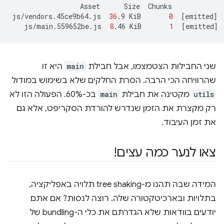
Asset
Size
Chunks
js/vendors.45ce9b64.js
36
.9
KiB
0
[
emitted
]
js/main.559652be.js
8
.46
KiB
1
[
emitted
]
שני החבילות הצטמצמו, אבל חבילת
main
היא זו
שהרוויחה הכי הרבה. הסרת החלקים שלא בשימוש במודול
utils
מקטינה את חבילת
main
בכ-60%. הפעולה הזו לא
רק מקצרת את הזמן שנדרש להורדת הסקריפט, אלא גם
את זמן העיבוד.
צאו לנער כמה עצים!
המידה שבה תהנו מ-tree shaking תלויה באפליקציה,
בתלויות ובארכיטקטורה שלה. רוצה לנסות? אם אתם
יודעים בוודאות שלא הגדרתם את כלי ה-bundling של