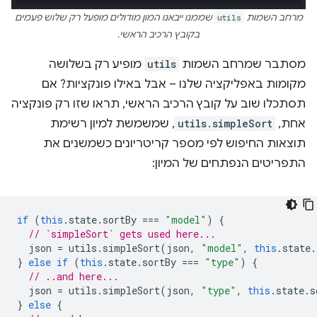
מרחב השמות
utils
שממנו ייבאנו המון מודולים מופעל רק שלוש פעמים
בקובץ הרכיב הראשי.
מסתבר שמרחב השמות
utils
מופיע רק בשלושה
מקומות באפליקציה שלנו – אבל באילו פונקציות? אם
תסתכלו שוב על קובץ הרכיב הראשי, תראו שזו רק פונקציה
אחת,
utils.simpleSort
, שמשמשת למיון רשימת
תוצאות החיפוש לפי מספר קריטריונים כשמשנים את
התפריטים הנפתחים של המיון:
if
(
this
.
state
.
sortBy
===
"model"
)
{
// `simpleSort` gets used here...
json
=
utils
.
simpleSort
(
json
,
"model"
,
this
.
state
.
}
else
if
(
this
.
state
.
sortBy
===
"type"
)
{
// ..and here...
json
=
utils
.
simpleSort
(
json
,
"type"
,
this
.
state
.
s
}
else
{