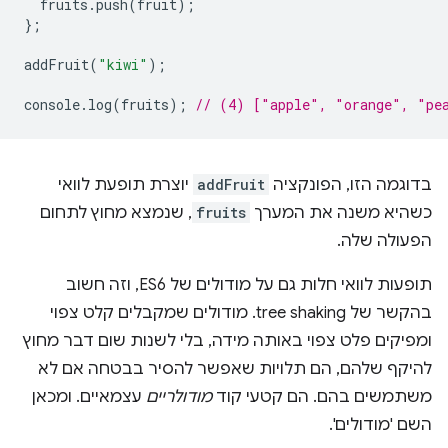
fruits
.
push
(
fruit
);
};
addFruit
(
"kiwi"
);
console
.
log
(
fruits
);
// (4) ["apple", "orange", "pe
בדוגמה הזו, הפונקציה
addFruit
יוצרת תופעת לוואי
כשהיא משנה את המערך
fruits
, שנמצא מחוץ לתחום
הפעולה שלה.
תופעות לוואי חלות גם על מודולים של ES6, וזה חשוב
בהקשר של tree shaking. מודולים שמקבלים קלט צפוי
ומפיקים פלט צפוי באותה מידה, בלי לשנות שום דבר מחוץ
להיקף שלהם, הם תלויות שאפשר להסיר בבטחה אם לא
משתמשים בהם. הם קטעי קוד
מודולריים
עצמאיים. ומכאן
השם 'מודולים'.