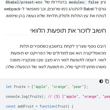
ציון
modules: false
בהגדרות של
@babel/preset-env
גורם ל-Babel להתנהג כמו שרוצים, וכך מאפשר ל-webpack
לנתח את עץ התלות ולסלק תלויות שלא נעשה בהן שימוש.
חשוב לזכור את תופעות הלוואי
היבט נוסף שצריך לקחת בחשבון כשמסירים תלות
מהאפליקציה הוא אם למודולים של הפרויקט יש תופעות
לוואי. דוגמה לתופעת לוואי היא מצב שבו פונקציה משנה
משהו מחוץ להיקף שלה, וזו
תופעת לוואי
של ההפעלה שלה:
let
fruits
=
[
"apple"
,
"orange"
,
"pear"
];
console
.
log
(
fruits
);
// (3) ["apple", "orange", "pe
const
addFruit
=
function
(
fruit
)
{