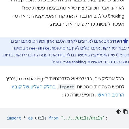
וסימני פיסוק. ‫21.1KB עבור חבילה ספציפית לאפליקציה זה
לא רע, אבל חשוב לציין שלא מתבצעת פעולת Tree
Shaking כלל. בואו נבדוק את קוד האפליקציה ונראה מה
אפשר לעשות כדי לפתור את הבעיה.
הערה:
אם אתם לא רוצים לקרוא הסבר ארוך ומפורט, ואתם רוצים
לעבור ישר לקוד, אתם יכולים לעיין ב
הסתעפות
במאגר
tree-shake
GitHub של האפליקציה
. אפשר גם
להשוות את הענף הזה
כדי לראות בדיוק
מה השתנה כדי שהשיטה tree shaking תפעל.
בכל אפליקציה, כדי למצוא הזדמנויות ל-tree shaking, צריך
לחפש הצהרות סטטיות
import
.
בחלק העליון של קובץ
הרכיב הראשי
, תופיע שורה כזו:
import
*
as
utils
from
"../../utils/utils"
;