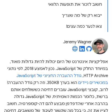
חשוב לזכור את תופעות הלוואי
ייבוא רק של מה שצריך
צאו לנער כמה עצים!
Jeremy Wagner
אפליקציות אינטרנט של היום יכולות להיות גדולות מאוד,
במיוחד החלק של JavaScript. נכון לאמצע 2018, לפי נתוני
HTTP Archive,
גודל ההעברה החציוני של JavaScript
במכשירים ניידים
הוא בערך 350KB. וזה רק גודל ההעברה!
לרוב, קובצי JavaScript עוברים דחיסה כששולחים אותם
ברשת, כלומר הכמות
האמיתית
של JavaScript גדולה
בהרבה אחרי שהדפדפן מבצע להם דה-קומפרסיה. חשוב
לציין את זה, כי בכל מה שקשור ל
עיבוד
של משאבים, דחיסה