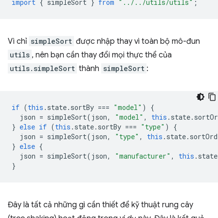
import
{
simpleSort
}
from
"../../utils/utils"
;
Vì chỉ
simpleSort
được nhập thay vì toàn bộ mô-đun
utils
, nên bạn cần thay đổi mọi thực thể của
utils.simpleSort
thành
simpleSort
:
if
(
this
.
state
.
sortBy
===
"model"
)
{
json
=
simpleSort
(
json
,
"model"
,
this
.
state
.
sortOr
}
else
if
(
this
.
state
.
sortBy
===
"type"
)
{
json
=
simpleSort
(
json
,
"type"
,
this
.
state
.
sortOrd
}
else
{
json
=
simpleSort
(
json
,
"manufacturer"
,
this
.
state
}
Đây là tất cả những gì cần thiết để kỹ thuật rung cây