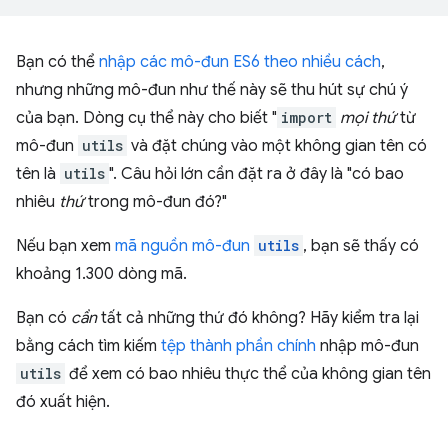
Bạn có thể
nhập các mô-đun ES6 theo nhiều cách
,
nhưng những mô-đun như thế này sẽ thu hút sự chú ý
của bạn. Dòng cụ thể này cho biết "
import
mọi thứ
từ
mô-đun
utils
và đặt chúng vào một không gian tên có
tên là
utils
". Câu hỏi lớn cần đặt ra ở đây là "có bao
nhiêu
thứ
trong mô-đun đó?"
Nếu bạn xem
mã nguồn mô-đun
utils
, bạn sẽ thấy có
khoảng 1.300 dòng mã.
Bạn có
cần
tất cả những thứ đó không? Hãy kiểm tra lại
bằng cách tìm kiếm
tệp thành phần chính
nhập mô-đun
utils
để xem có bao nhiêu thực thể của không gian tên
đó xuất hiện.