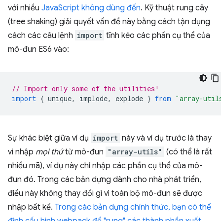
với nhiều
JavaScript không dùng đến
. Kỹ thuật rung cây
(tree shaking) giải quyết vấn đề này bằng cách tận dụng
cách các câu lệnh
import
tĩnh kéo các phần cụ thể của
mô-đun ES6 vào:
// Import only some of the utilities!
import
{
unique
,
implode
,
explode
}
from
"array-util
Sự khác biệt giữa ví dụ
import
này và ví dụ trước là thay
vì nhập
mọi thứ
từ mô-đun
"array-utils"
(có thể là rất
nhiều mã), ví dụ này chỉ nhập các phần cụ thể của mô-
đun đó. Trong các bản dựng dành cho nhà phát triển,
điều này không thay đổi gì vì toàn bộ mô-đun sẽ được
nhập bất kể.
Trong các bản dựng chính thức, bạn có thể
định cấu hình webpack để "rung" các thành phần xuất