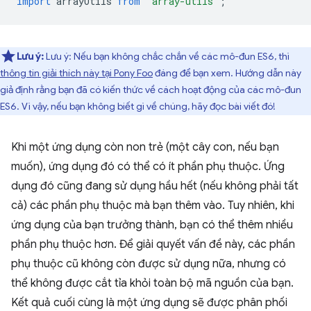
import
arrayUtils
from
"array-utils"
;
Lưu ý:
Lưu ý: Nếu bạn không chắc chắn về các mô-đun ES6, thì
thông tin giải thích này tại Pony Foo
đáng để bạn xem. Hướng dẫn này
giả định rằng bạn đã có kiến thức về cách hoạt động của các mô-đun
ES6. Vì vậy, nếu bạn không biết gì về chúng, hãy đọc bài viết đó!
Khi một ứng dụng còn non trẻ (một cây con, nếu bạn
muốn), ứng dụng đó có thể có ít phần phụ thuộc. Ứng
dụng đó cũng đang sử dụng hầu hết (nếu không phải tất
cả) các phần phụ thuộc mà bạn thêm vào. Tuy nhiên, khi
ứng dụng của bạn trưởng thành, bạn có thể thêm nhiều
phần phụ thuộc hơn. Để giải quyết vấn đề này, các phần
phụ thuộc cũ không còn được sử dụng nữa, nhưng có
thể không được cắt tỉa khỏi toàn bộ mã nguồn của bạn.
Kết quả cuối cùng là một ứng dụng sẽ được phân phối