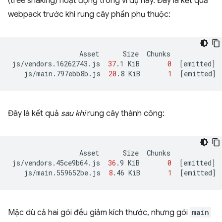
(tree shaking) hoạt động trong ví dụ này. Đây là kết quả
webpack trước khi rung cây phần phụ thuộc:
Asset
Size
Chunks
js/vendors.16262743.js
37
.1
KiB
0
[
emitted
]
js/main.797ebb8b.js
20
.8
KiB
1
[
emitted
]
Đây là kết quả
sau khi
rung cây thành công:
Asset
Size
Chunks
js/vendors.45ce9b64.js
36
.9
KiB
0
[
emitted
]
js/main.559652be.js
8
.46
KiB
1
[
emitted
]
Mặc dù cả hai gói đều giảm kích thước, nhưng gói
main