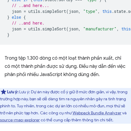
// ..and here...
json
=
utils
.
simpleSort
(
json
,
"type"
,
this
.
state
.
s
}
else
{
// ..and here.
json
=
utils
.
simpleSort
(
json
,
"manufacturer"
,
this
}
Trong tệp 1.300 dòng có một loạt thành phần xuất, chỉ
có một thành phần được sử dụng. Điều này dẫn đến việc
phân phối nhiều JavaScript không dùng đến.
Lưu ý:
Lưu ý: Dự án này được cố ý giữ ở mức đơn giản, vì vậy, trong
trường hợp này, bạn sẽ dễ dàng tìm ra nguyên nhân gây ra tình trạng
phình to. Tuy nhiên, trong các dự án lớn có nhiều mô-đun, mọi thứ sẽ
trở nên phức tạp hơn. Các công cụ như
Webpack Bundle Analyzer
và
source-map-explorer
có thể cung cấp thêm thông tin chi tiết.