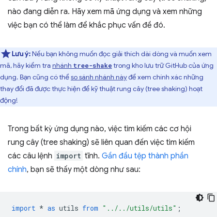
nào đang diễn ra. Hãy xem mã ứng dụng và xem những
việc bạn có thể làm để khắc phục vấn đề đó.
Lưu ý:
Nếu bạn không muốn đọc giải thích dài dòng và muốn xem
mã, hãy kiểm tra
nhánh
trong kho lưu trữ GitHub của ứng
tree-shake
dụng. Bạn cũng có thể
so sánh nhánh này
để xem chính xác những
thay đổi đã được thực hiện để kỹ thuật rung cây (tree shaking) hoạt
động!
Trong bất kỳ ứng dụng nào, việc tìm kiếm các cơ hội
rung cây (tree shaking) sẽ liên quan đến việc tìm kiếm
các câu lệnh
import
tĩnh.
Gần đầu tệp thành phần
chính
, bạn sẽ thấy một dòng như sau:
import
*
as
utils
from
"../../utils/utils"
;