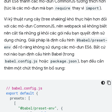
đun ES6 thành các mô-đun CommonJS tương thích hơn
(tức là các mô-đun mà bạn
require
thay vì
import
).
Vì kỹ thuật rung cây (tree shaking) khó thực hiện hơn đối
với các mô-đun CommonJS, nên webpack sẽ không biết
nên cắt tỉa những gì khỏi các gói nếu bạn quyết định sử
dụng chúng. Giải pháp là định cấu hình
@babel/preset-
env
để rõ ràng không sử dụng các mô-đun ES6. Bất cứ
nơi nào bạn định cấu hình Babel (trong
babel.config.js
hoặc
package.json
), bạn đều cần
thêm một chút thông tin bổ sung:
// babel.config.js
export
default
{
presets
:
[
[
"@babel/preset-env"
,
{