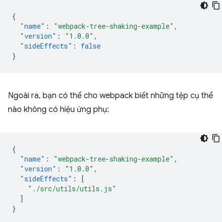
{
"name"
:
"webpack-tree-shaking-example"
,
"version"
:
"1.0.0"
,
"sideEffects"
:
false
}
Ngoài ra, bạn có thể cho webpack biết những tệp cụ thể
nào không có hiệu ứng phụ:
{
"name"
:
"webpack-tree-shaking-example"
,
"version"
:
"1.0.0"
,
"sideEffects"
:
[
"./src/utils/utils.js"
]
}