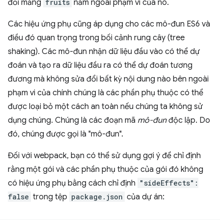
đổi mảng
fruits
nằm ngoài phạm vi của nó.
Các hiệu ứng phụ cũng áp dụng cho các mô-đun ES6 và
điều đó quan trọng trong bối cảnh rung cây (tree
shaking). Các mô-đun nhận dữ liệu đầu vào có thể dự
đoán và tạo ra dữ liệu đầu ra có thể dự đoán tương
đương mà không sửa đổi bất kỳ nội dung nào bên ngoài
phạm vi của chính chúng là các phần phụ thuộc có thể
được loại bỏ một cách an toàn nếu chúng ta không sử
dụng chúng. Chúng là các đoạn mã
mô-đun
độc lập. Do
đó, chúng được gọi là "mô-đun".
Đối với webpack, bạn có thể sử dụng gợi ý để chỉ định
rằng một gói và các phần phụ thuộc của gói đó không
có hiệu ứng phụ bằng cách chỉ định
"sideEffects":
false
trong tệp
package.json
của dự án: