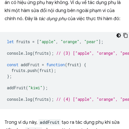
án có hiệu ứng phụ hay không. Ví dụ về tác dụng phụ là
khi một hàm sửa đổi nội dung bên ngoài phạm vi của
chính nó. Đây là
tác dụng phụ
của việc thực thi hàm đó:
let
fruits
=
[
"apple"
,
"orange"
,
"pear"
];
console
.
log
(
fruits
);
// (3) ["apple", "orange", "pe
const
addFruit
=
function
(
fruit
)
{
fruits
.
push
(
fruit
);
};
addFruit
(
"kiwi"
);
console
.
log
(
fruits
);
// (4) ["apple", "orange", "pe
Trong ví dụ này,
addFruit
tạo ra tác dụng phụ khi sửa