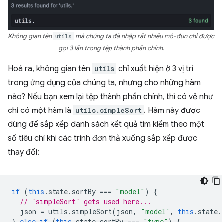
Không gian tên
utils
mà chúng ta đã nhập rất nhiều mô-đun chỉ được
gọi 3 lần trong tệp thành phần chính.
Hoá ra, không gian tên
utils
chỉ xuất hiện ở 3 vị trí
trong ứng dụng của chúng ta, nhưng cho những hàm
nào? Nếu bạn xem lại tệp thành phần chính, thì có vẻ như
chỉ có một hàm là
utils.simpleSort
. Hàm này được
dùng để sắp xếp danh sách kết quả tìm kiếm theo một
số tiêu chí khi các trình đơn thả xuống sắp xếp được
thay đổi:
if
(
this
.
state
.
sortBy
===
"model"
)
{
// `simpleSort` gets used here...
json
=
utils
.
simpleSort
(
json
,
"model"
,
this
.
state
.
}
else
if
(
this
.
state
.
sortBy
===
"type"
)
{