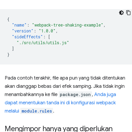
{
"name"
:
"webpack-tree-shaking-example"
,
"version"
:
"1.0.0"
,
"sideEffects"
:
[
"./src/utils/utils.js"
]
}
Pada contoh terakhir, file apa pun yang tidak ditentukan
akan dianggap bebas dari efek samping. Jika tidak ingin
menambahkannya ke file
package.json
,
Anda juga
dapat menentukan tanda ini di konfigurasi webpack
melalui
module.rules
.
Mengimpor hanya yang diperlukan