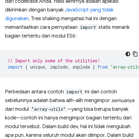
dari codebase Anda. Hasil akhirnya adalah aplikasi
dikirimkan dengan banyak
JavaScript yang tidak
digunakan
. Tree shaking mengatasi hal ini dengan
memanfaatkan cara pernyataan
import
statis menarik
bagian tertentu dari modul ES6:
// Import only some of the utilities!
import
{
unique
,
implode
,
explode
}
from
"array-util
Perbedaan antara contoh
import
ini dan contoh
sebelumnya adalah bahwa alih-alih mengimpor
semuanya
dari modul
"array-utils"
—yang bisa berupa banyak
kode—contoh ini hanya mengimpor bagian tertentu dari
modul tersebut. Dalam build dev, hal ini tidak mengubah
apa pun, karena seluruh modul akan diimpor. Dalam build