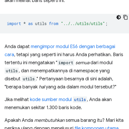
akan melihat baris seperti ini:
import
*
as
utils
from
"../../utils/utils"
;
Anda dapat
mengimpor modul ES6 dengan berbagai
cara
, tetapi yang seperti ini harus Anda perhatikan. Baris
tertentu ini mengatakan "
import
semua
dari modul
utils
, dan menempatkannya di namespace yang
disebut
utils
." Pertanyaan besarnya di sini adalah,
"berapa banyak
hal
yang ada dalam modul tersebut?"
Jika melihat
kode sumber modul
utils
, Anda akan
menemukan sekitar 1.300 baris kode.
Apakah Anda
membutuhkan
semua barang itu? Mari kita
periksa ulang dengan menelusuri
file komponen utama