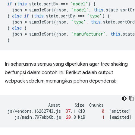
if
(
this
.
state
.
sortBy
===
"model"
)
{
json
=
simpleSort
(
json
,
"model"
,
this
.
state
.
sortOr
}
else
if
(
this
.
state
.
sortBy
===
"type"
)
{
json
=
simpleSort
(
json
,
"type"
,
this
.
state
.
sortOrd
}
else
{
json
=
simpleSort
(
json
,
"manufacturer"
,
this
.
state
}
Ini seharusnya semua yang diperlukan agar tree shaking
berfungsi dalam contoh ini. Berikut adalah output
webpack sebelum memangkas pohon dependensi:
Asset
Size
Chunks
js/vendors.16262743.js
37
.1
KiB
0
[
emitted
]
js/main.797ebb8b.js
20
.8
KiB
1
[
emitted
]