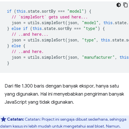
if
(
this
.
state
.
sortBy
===
"model"
)
{
// `simpleSort` gets used here...
json
=
utils
.
simpleSort
(
json
,
"model"
,
this
.
state
.
}
else
if
(
this
.
state
.
sortBy
===
"type"
)
{
// ..and here...
json
=
utils
.
simpleSort
(
json
,
"type"
,
this
.
state
.
s
}
else
{
// ..and here.
json
=
utils
.
simpleSort
(
json
,
"manufacturer"
,
this
}
Dari file 1.300 baris dengan banyak ekspor, hanya satu
yang digunakan. Hal ini menyebabkan pengiriman banyak
JavaScript yang tidak digunakan.
Catatan:
Catatan: Project ini sengaja dibuat sederhana, sehingga
dalam kasus ini lebih mudah untuk mengetahui asal bloat. Namun,