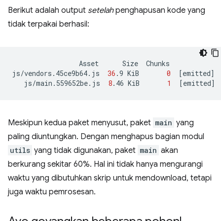
Berikut adalah output
setelah
penghapusan kode yang
tidak terpakai berhasil:
Asset
Size
Chunks
js/vendors.45ce9b64.js
36
.9
KiB
0
[
emitted
]
js/main.559652be.js
8
.46
KiB
1
[
emitted
]
Meskipun kedua paket menyusut, paket
main
yang
paling diuntungkan. Dengan menghapus bagian modul
utils
yang tidak digunakan, paket
main
akan
berkurang sekitar 60%. Hal ini tidak hanya mengurangi
waktu yang dibutuhkan skrip untuk mendownload, tetapi
juga waktu pemrosesan.