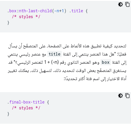
.
box
:
nth-last-child
(
-n
+
1
)
.
title
{
/* styles */
}
لتحديد كيفية تطبيق هذه الأنماط على الصفحة، على المتصفّح أن يسأل
فعليًا: "هل هذا العنصر ينتمي إلى الفئة
title
مع عنصر رئيسي ينتمي
إلى الفئة
box
وهو العنصر الثانوي رقم (n-) + 1 للعنصر الرئيسي؟" قد
يستغرق المتصفّح بعض الوقت لتحديد ذلك. لتسهيل ذلك، يمكنك تغيير
أداة الاختيار إلى اسم فئة أكثر تحديدًا:
.
final-box-title
{
/* styles */
}