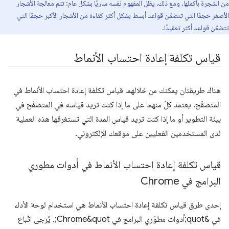
من الشجرة بأكملها. ومع ذلك، يظل المفهوم نفسه ساريًا بشكل عام: تتم معالجة الأشجار
الأصغر حجمًا التي تتضمّن قواعد أبسط بشكل أكثر كفاءة من الأشجار الأكبر حجمًا التي
تتضمّن قواعد أكثر تعقيدًا.
قياس تكلفة إعادة احتساب الأنماط
هناك طريقتان يمكنك من خلالهما قياس تكلفة إعادة احتساب الأنماط في
المتصفّح. يعتمد كلّ منهما على ما إذا كنت تريد قياسه في المتصفّح في
بيئة التطوير أو ما إذا كنت تريد قياس المدة التي تستغرقها هذه العملية
لدى المستخدمين الفعليين على موقعك الإلكتروني.
قياس تكلفة إعادة احتساب الأنماط في أدوات مطوري
البرامج في Chrome
إحدى طرق قياس تكلفة إعادة احتساب الأنماط هي استخدام لوحة الأداء
في &quot;أدوات مطوّري البرامج في Chrome&quot;. يُرجى اتّباع