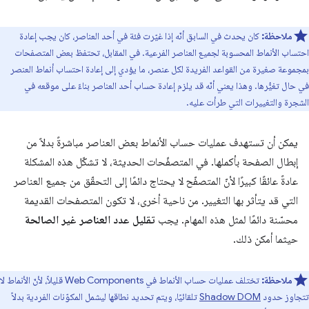
ملاحظة:
كان يحدث في السابق أنّه إذا غيّرت فئة في أحد العناصر، كان يجب إعادة
احتساب الأنماط المحسوبة لجميع العناصر الفرعية. في المقابل، تحتفظ بعض المتصفحات
بمجموعة صغيرة من القواعد الفريدة لكل عنصر، ما يؤدي إلى إعادة احتساب أنماط العنصر
في حال تغيُّرها. وهذا يعني أنّه قد يلزم إعادة حساب أحد العناصر بناءً على موقعه في
الشجرة والتغييرات التي طرأت عليه.
يمكن أن تستهدف عمليات حساب الأنماط بعض العناصر مباشرةً بدلاً من
إبطال الصفحة بأكملها. في المتصفّحات الحديثة، لا تشكّل هذه المشكلة
عادةً عائقًا كبيرًا لأنّ المتصفّح لا يحتاج دائمًا إلى التحقّق من جميع العناصر
التي قد يتأثر بها التغيير. من ناحية أخرى، لا تكون المتصفحات القديمة
محسّنة دائمًا لمثل هذه المهام. يجب
تقليل عدد العناصر غير الصالحة
حيثما أمكن ذلك.
ملاحظة:
تختلف عمليات حساب الأنماط في Web Components قليلاً، لأنّ الأنماط لا
تتجاوز حدود
Shadow DOM
تلقائيًا، ويتم تحديد نطاقها ليشمل المكوّنات الفردية بدلاً