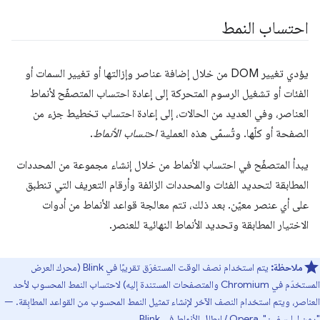
احتساب النمط
يؤدي تغيير DOM من خلال إضافة عناصر وإزالتها أو تغيير السمات أو
الفئات أو تشغيل الرسوم المتحركة إلى إعادة احتساب المتصفّح لأنماط
العناصر، وفي العديد من الحالات، إلى إعادة احتساب تخطيط جزء من
الصفحة أو كلّها. وتُسمّى هذه العملية
احتساب الأنماط
.
يبدأ المتصفّح في احتساب الأنماط من خلال إنشاء مجموعة من المحددات
المطابقة لتحديد الفئات والمحددات الزائفة وأرقام التعريف التي تنطبق
على أي عنصر معيّن. بعد ذلك، تتم معالجة قواعد الأنماط من أدوات
الاختيار المطابقة وتحديد الأنماط النهائية للعنصر.
ملاحظة:
يتم استخدام نصف الوقت المستغرَق تقريبًا في Blink (محرك العرض
المستخدَم في Chromium والمتصفحات المستندة إليه) لاحتساب النمط المحسوب لأحد
العناصر، ويتم استخدام النصف الآخر لإنشاء تمثيل النمط المحسوب من القواعد المطابِقة. —
"رون ليليسفين"، Opera /
إبطال الأنماط في Blink