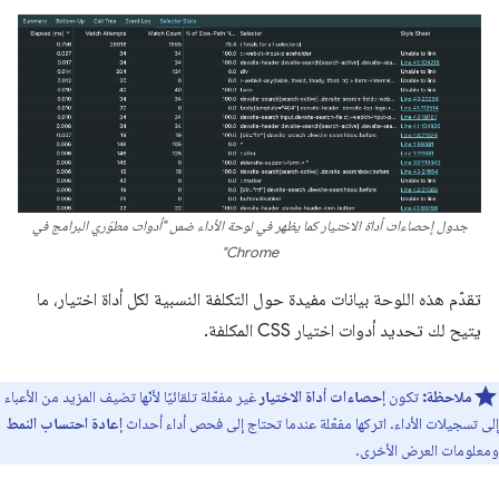
جدول إحصاءات أداة الاختيار كما يظهر في لوحة الأداء ضمن "أدوات مطوّري البرامج في
Chrome"
تقدّم هذه اللوحة بيانات مفيدة حول التكلفة النسبية لكل أداة اختيار، ما
يتيح لك تحديد أدوات اختيار CSS المكلفة.
ملاحظة:
تكون
إحصاءات أداة الاختيار
غير مفعّلة تلقائيًا لأنّها تضيف المزيد من الأعباء
إلى تسجيلات الأداء. اتركها مفعّلة عندما تحتاج إلى فحص أداء أحداث
إعادة احتساب النمط
ومعلومات العرض الأخرى.