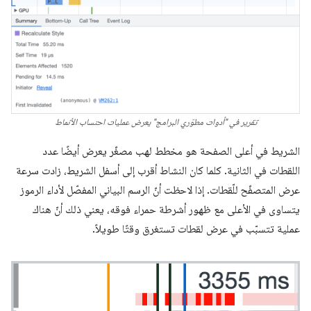
تقرير في "أدوات مطوّري البرامج" يعرض عمليات احتساب الأنماط
الشريط في أعلى الصفحة هو مخطط لهب مصغّر يعرض أيضًا عدد
اللقطات في الثانية. كلما كان النشاط أقرب إلى أسفل الشريط، زادت سرعة
عرض المتصفّح للّقطات. إذا لاحظت أنّ الرسم البياني المفصّل لأداء الرموز
يتساوى في الأعلى مع ظهور أشرطة حمراء فوقه، يعني ذلك أنّ هناك
عملية تتسبّب في عرض لقطات تستغرق وقتًا طويلاً.