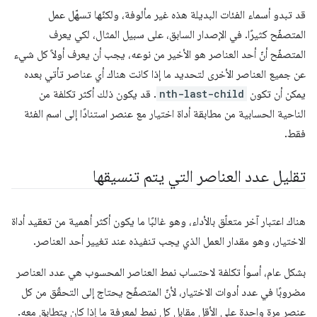
قد تبدو أسماء الفئات البديلة هذه غير مألوفة، ولكنّها تسهّل عمل
المتصفّح كثيرًا. في الإصدار السابق، على سبيل المثال، لكي يعرف
المتصفّح أنّ أحد العناصر هو الأخير من نوعه، يجب أن يعرف أولاً كل شيء
عن جميع العناصر الأخرى لتحديد ما إذا كانت هناك أي عناصر تأتي بعده
يمكن أن تكون
nth-last-child
. قد يكون ذلك أكثر تكلفة من
الناحية الحسابية من مطابقة أداة اختيار مع عنصر استنادًا إلى اسم الفئة
فقط.
تقليل عدد العناصر التي يتم تنسيقها
هناك اعتبار آخر متعلّق بالأداء، وهو غالبًا ما يكون أكثر أهمية من تعقيد أداة
الاختيار، وهو مقدار العمل الذي يجب تنفيذه عند تغيير أحد العناصر.
بشكل عام، أسوأ تكلفة لاحتساب نمط العناصر المحسوب هي عدد العناصر
مضروبًا في عدد أدوات الاختيار، لأنّ المتصفّح يحتاج إلى التحقّق من كل
عنصر مرة واحدة على الأقل مقابل كل نمط لمعرفة ما إذا كان يتطابق معه.