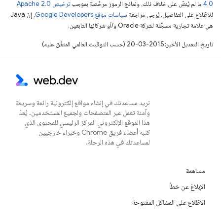
4.0‏
ما لم يُنصّ على خلاف ذلك، ونماذج الرموز مرخّصة بموجب
ترخيص Apache 2.0‏
.
للاطّلاع على التفاصيل، يُرجى مراجعة
سياسات موقع Google Developers‏
. إنّ Java
هي علامة تجارية مسجَّلة لشركة Oracle و/أو شركائها التابعين.
تاريخ التعديل الأخير: 2015-03-20 (حسب التوقيت العالمي المتفَّق عليه)
نريد مساعدتك في إنشاء مواقع إلكترونية رائعة وسريعة
وآمنة تعمل عبر المتصفحات ولجميع المستخدمين. يُعدّ
هذا الموقع الإلكتروني المركز الرئيسي للمحتوى الذي
كتبه أعضاء فريق Chrome وخبراء خارجيين
لمساعدتك في هذه الرحلة.
مساهمة
الإبلاغ عن خطأ
الاطّلاع على المشاكل المفتوحة