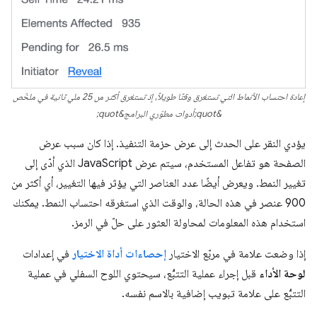
إعادة احتساب الأنماط التي تستغرق وقتًا طويلاً، إذ تستغرق أكثر من 25 ملي ثانية في ملخّص
&quot;أدوات مطوّري البرامج&quot;
يؤدي النقر على الحدث إلى عرض حزمة التنفيذ. إذا كان سبب عرض
الصفحة هو تفاعل المستخدم، سيتم عرض JavaScript الذي أدّى إلى
تغيير النمط. ويعرض أيضًا عدد العناصر التي يؤثر فيها التغيير، أي أكثر من
900 عنصر في هذه الحالة، والوقت الذي استغرقه احتساب النمط. يمكنك
استخدام هذه المعلومات لمحاولة العثور على حلّ في الرمز.
إذا وضعت علامة في مربّع الاختيار
إحصاءات أداة الاختيار
في إعدادات
لوحة الأداء
قبل إجراء عملية التتبُّع، سيحتوي اللوح السفلي في عملية
التتبُّع على علامة تبويب إضافية بالاسم نفسه.