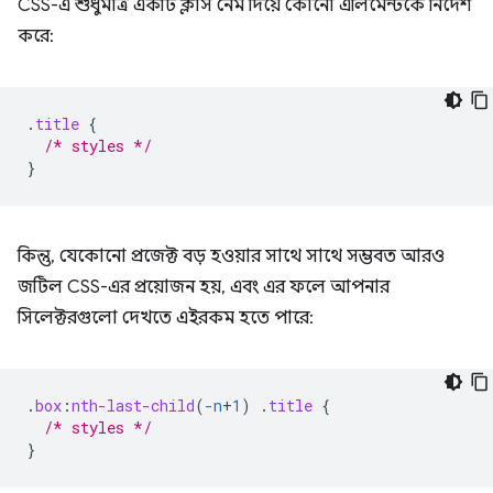
CSS-এ শুধুমাত্র একটি ক্লাস নেম দিয়ে কোনো এলিমেন্টকে নির্দেশ
করে:
.
title
{
/* styles */
}
কিন্তু, যেকোনো প্রজেক্ট বড় হওয়ার সাথে সাথে সম্ভবত আরও
জটিল CSS-এর প্রয়োজন হয়, এবং এর ফলে আপনার
সিলেক্টরগুলো দেখতে এইরকম হতে পারে:
.
box
:
nth-last-child
(
-n
+
1
)
.
title
{
/* styles */
}