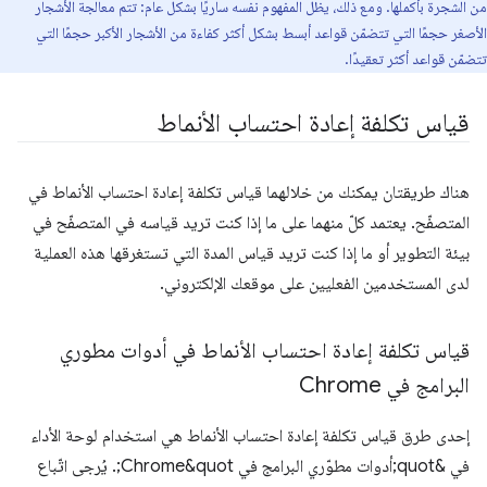
من الشجرة بأكملها. ومع ذلك، يظل المفهوم نفسه ساريًا بشكل عام: تتم معالجة الأشجار
الأصغر حجمًا التي تتضمّن قواعد أبسط بشكل أكثر كفاءة من الأشجار الأكبر حجمًا التي
تتضمّن قواعد أكثر تعقيدًا.
قياس تكلفة إعادة احتساب الأنماط
هناك طريقتان يمكنك من خلالهما قياس تكلفة إعادة احتساب الأنماط في
المتصفّح. يعتمد كلّ منهما على ما إذا كنت تريد قياسه في المتصفّح في
بيئة التطوير أو ما إذا كنت تريد قياس المدة التي تستغرقها هذه العملية
لدى المستخدمين الفعليين على موقعك الإلكتروني.
قياس تكلفة إعادة احتساب الأنماط في أدوات مطوري
البرامج في Chrome
إحدى طرق قياس تكلفة إعادة احتساب الأنماط هي استخدام لوحة الأداء
في &quot;أدوات مطوّري البرامج في Chrome&quot;. يُرجى اتّباع