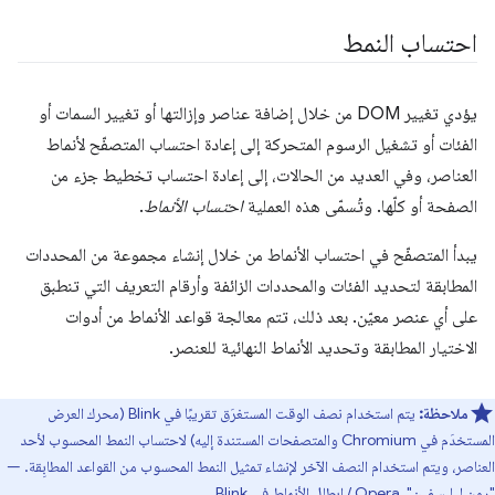
احتساب النمط
يؤدي تغيير DOM من خلال إضافة عناصر وإزالتها أو تغيير السمات أو
الفئات أو تشغيل الرسوم المتحركة إلى إعادة احتساب المتصفّح لأنماط
العناصر، وفي العديد من الحالات، إلى إعادة احتساب تخطيط جزء من
الصفحة أو كلّها. وتُسمّى هذه العملية
احتساب الأنماط
.
يبدأ المتصفّح في احتساب الأنماط من خلال إنشاء مجموعة من المحددات
المطابقة لتحديد الفئات والمحددات الزائفة وأرقام التعريف التي تنطبق
على أي عنصر معيّن. بعد ذلك، تتم معالجة قواعد الأنماط من أدوات
الاختيار المطابقة وتحديد الأنماط النهائية للعنصر.
ملاحظة:
يتم استخدام نصف الوقت المستغرَق تقريبًا في Blink (محرك العرض
المستخدَم في Chromium والمتصفحات المستندة إليه) لاحتساب النمط المحسوب لأحد
العناصر، ويتم استخدام النصف الآخر لإنشاء تمثيل النمط المحسوب من القواعد المطابِقة. —
"رون ليليسفين"، Opera /
إبطال الأنماط في Blink