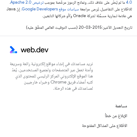
4.0‏
ما لم يُنصّ على خلاف ذلك، ونماذج الرموز مرخّصة بموجب
ترخيص Apache 2.0‏
.
للاطّلاع على التفاصيل، يُرجى مراجعة
سياسات موقع Google Developers‏
. إنّ Java
هي علامة تجارية مسجَّلة لشركة Oracle و/أو شركائها التابعين.
تاريخ التعديل الأخير: 2015-03-20 (حسب التوقيت العالمي المتفَّق عليه)
نريد مساعدتك في إنشاء مواقع إلكترونية رائعة وسريعة
وآمنة تعمل عبر المتصفحات ولجميع المستخدمين. يُعدّ
هذا الموقع الإلكتروني المركز الرئيسي للمحتوى الذي
كتبه أعضاء فريق Chrome وخبراء خارجيين
لمساعدتك في هذه الرحلة.
مساهمة
الإبلاغ عن خطأ
الاطّلاع على المشاكل المفتوحة