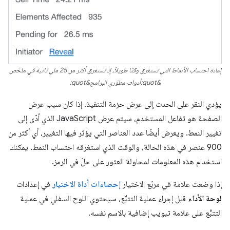
إعادة احتساب الأنماط التي تستغرق وقتًا طويلاً، إذ تستغرق أكثر من 25 ملي ثانية في ملخّص
&quot;أدوات مطوّري البرامج&quot;
يؤدي النقر على الحدث إلى عرض حزمة التنفيذ. إذا كان سبب عرض
الصفحة هو تفاعل المستخدم، سيتم عرض JavaScript الذي أدّى إلى
تغيير النمط. ويعرض أيضًا عدد العناصر التي يؤثر فيها التغيير، أي أكثر من
900 عنصر في هذه الحالة، والوقت الذي استغرقه احتساب النمط. يمكنك
استخدام هذه المعلومات لمحاولة العثور على حلّ في الرمز.
إذا وضعت علامة في مربّع الاختيار
إحصاءات أداة الاختيار
في إعدادات
لوحة الأداء
قبل إجراء عملية التتبُّع، سيحتوي اللوح السفلي في عملية
التتبُّع على علامة تبويب إضافية بالاسم نفسه.