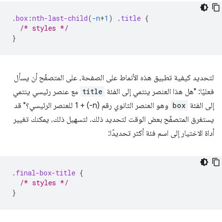
.
box
:
nth-last-child
(
-n
+
1
)
.
title
{
/* styles */
}
لتحديد كيفية تطبيق هذه الأنماط على الصفحة، على المتصفّح أن يسأل
فعليًا: "هل هذا العنصر ينتمي إلى الفئة
title
مع عنصر رئيسي ينتمي
إلى الفئة
box
وهو العنصر الثانوي رقم (n-) + 1 للعنصر الرئيسي؟" قد
يستغرق المتصفّح بعض الوقت لتحديد ذلك. لتسهيل ذلك، يمكنك تغيير
أداة الاختيار إلى اسم فئة أكثر تحديدًا:
.
final-box-title
{
/* styles */
}