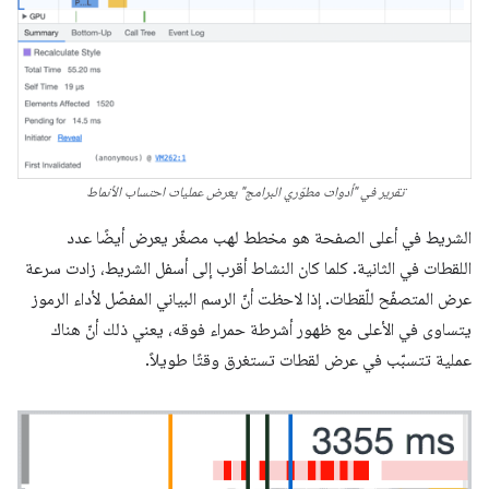
تقرير في "أدوات مطوّري البرامج" يعرض عمليات احتساب الأنماط
الشريط في أعلى الصفحة هو مخطط لهب مصغّر يعرض أيضًا عدد
اللقطات في الثانية. كلما كان النشاط أقرب إلى أسفل الشريط، زادت سرعة
عرض المتصفّح للّقطات. إذا لاحظت أنّ الرسم البياني المفصّل لأداء الرموز
يتساوى في الأعلى مع ظهور أشرطة حمراء فوقه، يعني ذلك أنّ هناك
عملية تتسبّب في عرض لقطات تستغرق وقتًا طويلاً.