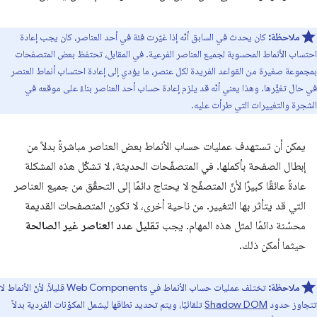
ملاحظة:
كان يحدث في السابق أنّه إذا غيّرت فئة في أحد العناصر، كان يجب إعادة
احتساب الأنماط المحسوبة لجميع العناصر الفرعية. في المقابل، تحتفظ بعض المتصفحات
بمجموعة صغيرة من القواعد الفريدة لكل عنصر، ما يؤدي إلى إعادة احتساب أنماط العنصر
في حال تغيُّرها. وهذا يعني أنّه قد يلزم إعادة حساب أحد العناصر بناءً على موقعه في
الشجرة والتغييرات التي طرأت عليه.
يمكن أن تستهدف عمليات حساب الأنماط بعض العناصر مباشرةً بدلاً من
إبطال الصفحة بأكملها. في المتصفّحات الحديثة، لا تشكّل هذه المشكلة
عادةً عائقًا كبيرًا لأنّ المتصفّح لا يحتاج دائمًا إلى التحقّق من جميع العناصر
التي قد يتأثر بها التغيير. من ناحية أخرى، لا تكون المتصفحات القديمة
محسّنة دائمًا لمثل هذه المهام. يجب
تقليل عدد العناصر غير الصالحة
حيثما أمكن ذلك.
ملاحظة:
تختلف عمليات حساب الأنماط في Web Components قليلاً، لأنّ الأنماط لا
تتجاوز حدود
Shadow DOM
تلقائيًا، ويتم تحديد نطاقها ليشمل المكوّنات الفردية بدلاً