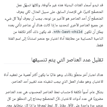
قد تبدو أسماء الفئات البديلة هذه غير مألوفة، ولكنّها تسهّل عمل
المتصفّح كثيرًا. في الإصدار السابق، على سبيل المثال، لكي يعرف
المتصفّح أنّ أحد العناصر هو الأخير من نوعه، يجب أن يعرف أولاً كل شيء
عن جميع العناصر الأخرى لتحديد ما إذا كانت هناك أي عناصر تأتي بعده
يمكن أن تكون
nth-last-child
. قد يكون ذلك أكثر تكلفة من
الناحية الحسابية من مطابقة أداة اختيار مع عنصر استنادًا إلى اسم الفئة
فقط.
تقليل عدد العناصر التي يتم تنسيقها
هناك اعتبار آخر متعلّق بالأداء، وهو غالبًا ما يكون أكثر أهمية من تعقيد أداة
الاختيار، وهو مقدار العمل الذي يجب تنفيذه عند تغيير أحد العناصر.
بشكل عام، أسوأ تكلفة لاحتساب نمط العناصر المحسوب هي عدد العناصر
مضروبًا في عدد أدوات الاختيار، لأنّ المتصفّح يحتاج إلى التحقّق من كل
عنصر مرة واحدة على الأقل مقابل كل نمط لمعرفة ما إذا كان يتطابق معه.