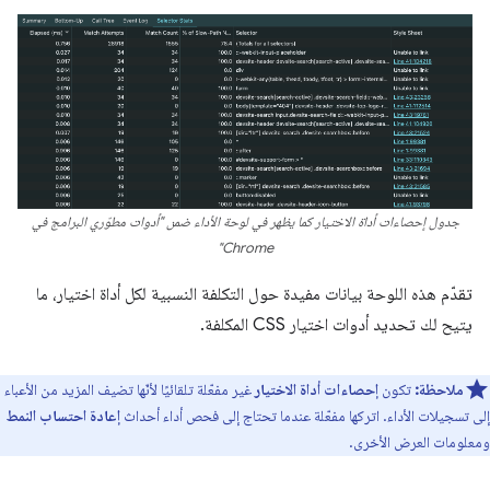
جدول إحصاءات أداة الاختيار كما يظهر في لوحة الأداء ضمن "أدوات مطوّري البرامج في
Chrome"
تقدّم هذه اللوحة بيانات مفيدة حول التكلفة النسبية لكل أداة اختيار، ما
يتيح لك تحديد أدوات اختيار CSS المكلفة.
ملاحظة:
تكون
إحصاءات أداة الاختيار
غير مفعّلة تلقائيًا لأنّها تضيف المزيد من الأعباء
إلى تسجيلات الأداء. اتركها مفعّلة عندما تحتاج إلى فحص أداء أحداث
إعادة احتساب النمط
ومعلومات العرض الأخرى.