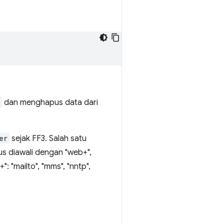
dan menghapus data dari
er
sejak FF3. Salah satu
s diawali dengan "web+",
: "mailto", "mms", "nntp",