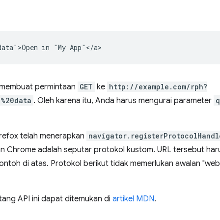
an membuat permintaan
GET
ke
http://example.com/rph?
e%20data
. Oleh karena itu, Anda harus mengurai parameter
q
irefox telah menerapkan
navigator.registerProtocolHandl
 Chrome adalah seputar protokol kustom. URL tersebut haru
ontoh di atas. Protokol berikut tidak memerlukan awalan "web+"
tang API ini dapat ditemukan di
artikel MDN
.