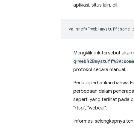
aplikasi, situs lain, dll.:
Mengklik link tersebut ak
q=web%2Bmystuff%3A:som
protokol secara manual.
Perlu diperhatikan bahwa F
perbedaan dalam penerapan
seperti yang terlihat pada c
"rtsp", "webcal".
Informasi selengkapnya ten