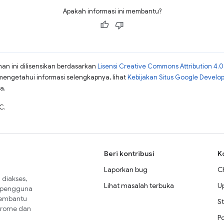
Apakah informasi ini membantu?
man ini dilisensikan berdasarkan
Lisensi Creative Commons Attribution 4.0
mengetahui informasi selengkapnya, lihat
Kebijakan Situs Google Develo
a.
C.
Beri kontribusi
K
Laporkan bug
C
diakses,
Lihat masalah terbuka
U
a pengguna
membantu
St
Chrome dan
P