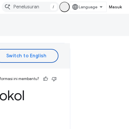
/
Masuk
formasi ini membantu?
okol