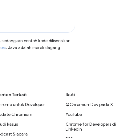
, sedangkan contoh kode dilisensikan
pers
. Java adalah merek dagang
onten Terkait
Ikuti
hrome untuk Developer
@ChromiumDev pada X
pdate Chromium
YouTube
udi kasus
Chrome for Developers di
LinkedIn
odcast & acara