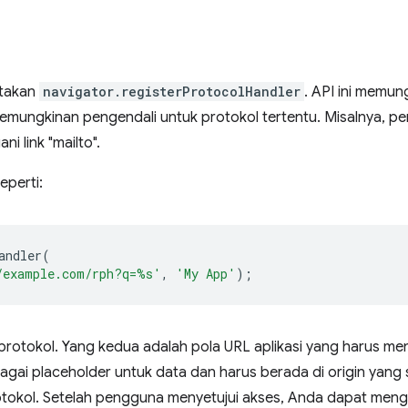
rtakan
navigator.registerProtocolHandler
. API ini memun
kemungkinan pengendali untuk protokol tertentu. Misalnya, p
i link "mailto".
eperti:
andler
(
/example.com/rph?q=%s'
,
'My App'
);
rotokol. Yang kedua adalah pola URL aplikasi yang harus men
agai placeholder untuk data dan harus berada di origin yang
kol. Setelah pengguna menyetujui akses, Anda dapat menggun