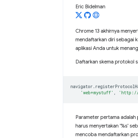
Eric Bidelman
Chrome 13 akhirnya menye
mendaftarkan diri sebagai 
aplikasi Anda untuk menangan
Daftarkan skema protokol s
navigator
.
registerProtocolH
'web+mystuff'
,
'http:/
Parameter pertama adalah p
harus menyertakan '%s' seb
mencoba mendaftarkan proto