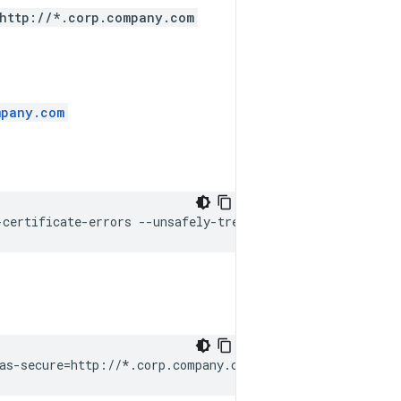
http://*.corp.company.com
mpany.com
-certificate-errors
--unsafely-treat-insecure-origin-as-
as-secure
=