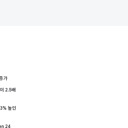
체
 증가
이 2.5배
3% 높인
n 24