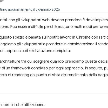
 ultimo aggiornamento il 5 gennaio 2026
ntali che gli sviluppatori web devono prendere è dove implemen
zione. Può essere difficile perché esistono molti modi per crea
uesto spazio è basata sul nostro lavoro in Chrome con i siti d
oraggiamo gli sviluppatori a prendere in considerazione il render
a un approccio di reidratazione completa.
architetture tra cui scegliere quando prendiamo questa deci
 di un framework condiviso per ogni approccio. In seguito, puo
io di rendering dal punto di vista del rendimento della pagin
i termini che utilizzeremo.