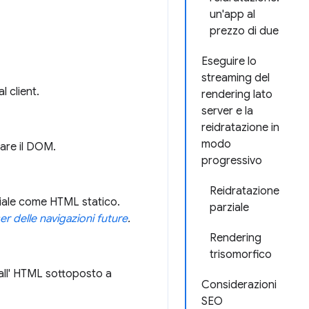
un'app al
prezzo di due
Eseguire lo
streaming del
l client.
rendering lato
server e la
reidratazione in
modo
care il DOM.
progressivo
Reidratazione
niziale come HTML statico.
parziale
r delle navigazioni future
.
Rendering
trisomorfico
à all' HTML sottoposto a
Considerazioni
SEO