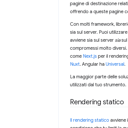
pagine di destinazione rela
offrendo a queste pagine co
Con molti framework, librerie
sia sul server. Puoi utilizzar
avviene sia sul server
sia
sul
compromessi molto diversi. 
come
Next.js
per il renderin
Nuxt
. Angular ha
Universal
.
La maggior parte delle soluzi
utilizzati dal tuo strumento.
Rendering statico
Il rendering statico
avviene i