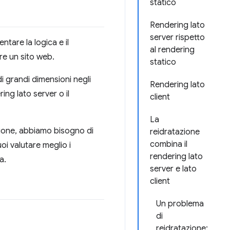
statico
Rendering lato
server rispetto
tare la logica e il
al rendering
re un sito web.
statico
i grandi dimensioni negli
Rendering lato
ing lato server o il
client
La
sione, abbiamo bisogno di
reidratazione
combina il
i valutare meglio i
rendering lato
a.
server e lato
client
Un problema
di
reidratazione: