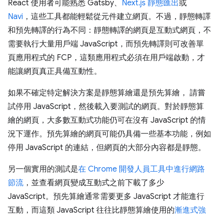
React 使用者可能熟悉 Gatsby、
Next.js 靜態匯出
或
Navi
，這些工具都能輕鬆從元件建立網頁。不過，靜態轉譯
和預先轉譯的行為不同：靜態轉譯的網頁是互動式網頁，不
需要執行大量用戶端 JavaScript，而預先轉譯則可改善單
頁應用程式的 FCP，這類應用程式必須在用戶端啟動，才
能讓網頁真正具備互動性。
如果不確定特定解決方案是靜態算繪還是預先算繪， 請嘗
試停用 JavaScript，然後載入要測試的網頁。對於靜態算
繪的網頁，大多數互動式功能仍可在沒有 JavaScript 的情
況下運作。預先算繪的網頁可能仍具備一些基本功能，例如
停用 JavaScript 的連結，但網頁的大部分內容都是靜態。
另一個實用的測試是
在 Chrome 開發人員工具中進行網路
節流
，並查看網頁變成互動式之前下載了多少
JavaScript。預先算繪通常需要更多 JavaScript 才能進行
互動，而這類 JavaScript 往往比靜態算繪使用的
漸進式強