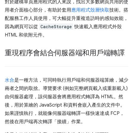
對於建構單頁應用程式的人來說，找出大多數網頁共用的使
用者介面核心部分，有助於套用
應用程式殼層快取
技術。搭
配服務工作人員使用，可大幅提升重複造訪時的感知效能，
因為網頁可以從
CacheStorage
快速載入應用程式外殼
HTML 和依附元件。
重現程序會結合伺服器端和用戶端轉譯
水合
是一種方法，可同時執行用戶端和伺服器端算繪，減少
兩者之間的取捨。導覽要求 (例如完整網頁載入或重新載入)
由伺服器處理，該伺服器會將應用程式轉譯為 HTML。然
後，用於算繪的 JavaScript 和資料會嵌入產生的文件中。
如果謹慎執行，就能像伺服器端轉譯一樣快速達成 FCP，
然後在用戶端再次轉譯「接續」作業。