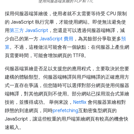
使用伺服器端算繪的 FCP 和 TTI。
採用伺服器端算繪後，使用者就不太需要等待受 CPU 限制
的 JavaScript 執行完畢，才能使用網站。即使無法避免使
用
第三方 JavaScript
，您還是可以透過伺服器端轉譯，減
少自己的第一方
JavaScript 費用
，為其餘部分爭取更多
預
算
。不過，這種做法可能會有一個缺點：在伺服器上產生網
頁需要時間，可能會增加網頁的 TTFB。
伺服器端算繪是否足以支援您的應用程式，主要取決於您要
建構的體驗類型。伺服器端轉譯與用戶端轉譯的正確應用方
式一直存在爭議，但您隨時可以選擇對部分網頁使用伺服器
端轉譯，對其他網頁則不使用。部分網站已採用混合式算繪
技術，並獲得成功。 舉例來說，
Netflix
會伺服器算繪相對
靜態的到達網頁，同時
prefetching
互動密集型網頁的
JavaScript，讓這些較重的用戶端算繪網頁有較高的機會快
速載入。