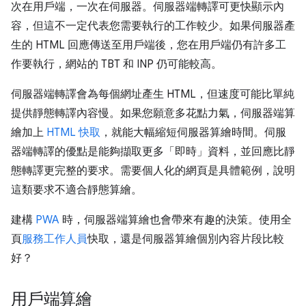
次在用戶端，一次在伺服器。伺服器端轉譯可更快顯示內
容，但這不一定代表您需要執行的工作較少。如果伺服器產
生的 HTML 回應傳送至用戶端後，您在用戶端仍有許多工
作要執行，網站的 TBT 和 INP 仍可能較高。
伺服器端轉譯會為每個網址產生 HTML，但速度可能比單純
提供靜態轉譯內容慢。如果您願意多花點力氣，伺服器端算
繪加上
HTML 快取
，就能大幅縮短伺服器算繪時間。伺服
器端轉譯的優點是能夠擷取更多「即時」資料，並回應比靜
態轉譯更完整的要求。需要個人化的網頁是具體範例，說明
這類要求不適合靜態算繪。
建構
PWA
時，伺服器端算繪也會帶來有趣的決策。使用全
頁
服務工作人員
快取，還是伺服器算繪個別內容片段比較
好？
用戶端算繪