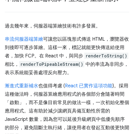
過去幾年來，伺服器端算繪技術有許多發展。
串流伺服器端算繪
可讓您以區塊形式傳送 HTML，瀏覽器收
到後即可逐步算繪。這樣一來，標記就能更快傳送給使用
者，加快 FCP。在 React 中，與同步
renderToString()
相比，
renderToPipeableStream()
中的串流為非同步，
表示系統能妥善處理反向壓力。
漸進式重新補水
也值得考慮 (
React 已實作這項功能
)。採用
這種做法時，伺服器算繪應用程式的各個部分會隨著時間
「啟動」，而不是像目前常見的做法一樣，一次初始化整個
應用程式。這有助於減少讓網頁具備互動性所需的
JavaScript 數量，因為您可以延後升級網頁中低優先順序
的部分，避免阻斷主執行緒，讓使用者在發起互動後更快開