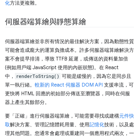
化
方法更複雜。
伺服器端算繪與靜態算繪
伺服器端算繪並非所有情況的最佳解決方案，因為動態性質
可能會造成龐大的運算負擔成本。許多伺服器端算繪解決方
案不會提早排清，導致 TTFB 延遲，或傳送的資料量加倍
(例如用戶端 JavaScript 使用的內嵌狀態)。在 React
中，
renderToString()
可能是緩慢的，因為它是同步且
單一執行緒。
較新的 React 伺服器 DOM API
支援串流，可
更快將 HTML 回應的初始部分傳送至瀏覽器，同時在伺服
器上產生其餘部分。
要「正確」進行伺服器端算繪，可能需要尋找或建構
元件快
取
解決方案、管理記憶體耗用量、使用
記憶化
技術，以及處
理其他問題。您通常會處理或重建同一個應用程式兩次，一