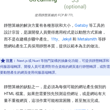
使用靜態算繪的 FCP 和 TTI。
靜態算繪的解決方案有各種形狀和大小，
Gatsby
等工具的
設計宗旨，是讓開發人員覺得應用程式是以動態方式算繪，
而不是在建構步驟中產生。
11ty
、
Jekyll
和
Metalsmith
等靜
態網站產生工具採用靜態本質，提供以範本為主的做法。
注意：
Next.js 或 Nuxt 等熱門架構的抽象化功能，可提供靜態轉譯和
伺服器端轉譯。開發人員可選擇對符合資格的網頁進行靜態轉譯，或對需
要動態產生的網頁使用伺服器端轉譯。
靜態算繪的缺點之一，是必須為每個可能的網址產生個別的
HTML 檔案。如果您需要預先預測這些網址，或是網站有大
量不重複網頁，這項作業可能相當困難，甚至無法完成。