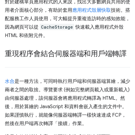
對於建構單頁應用程式的人來說，找出大多數網頁共用的使
用者介面核心部分，有助於套用
應用程式殼層快取
技術。搭
配服務工作人員使用，可大幅提升重複造訪時的感知效能，
因為網頁可以從
CacheStorage
快速載入應用程式外殼
HTML 和依附元件。
重現程序會結合伺服器端和用戶端轉譯
水合
是一種方法，可同時執行用戶端和伺服器端算繪，減少
兩者之間的取捨。導覽要求 (例如完整網頁載入或重新載入)
由伺服器處理，該伺服器會將應用程式轉譯為 HTML。然
後，用於算繪的 JavaScript 和資料會嵌入產生的文件中。
如果謹慎執行，就能像伺服器端轉譯一樣快速達成 FCP，
然後在用戶端再次轉譯「接續」作業。