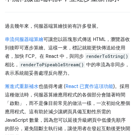
過去幾年來，伺服器端算繪技術有許多發展。
串流伺服器端算繪
可讓您以區塊形式傳送 HTML，瀏覽器收
到後即可逐步算繪。這樣一來，標記就能更快傳送給使用
者，加快 FCP。在 React 中，與同步
renderToString()
相比，
renderToPipeableStream()
中的串流為非同步，
表示系統能妥善處理反向壓力。
漸進式重新補水
也值得考慮 (
React 已實作這項功能
)。採用
這種做法時，伺服器算繪應用程式的各個部分會隨著時間
「啟動」，而不是像目前常見的做法一樣，一次初始化整個
應用程式。這有助於減少讓網頁具備互動性所需的
JavaScript 數量，因為您可以延後升級網頁中低優先順序
的部分，避免阻斷主執行緒，讓使用者在發起互動後更快開