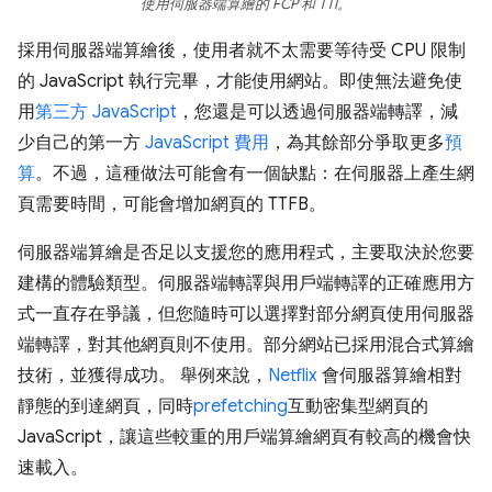
使用伺服器端算繪的 FCP 和 TTI。
採用伺服器端算繪後，使用者就不太需要等待受 CPU 限制
的 JavaScript 執行完畢，才能使用網站。即使無法避免使
用
第三方 JavaScript
，您還是可以透過伺服器端轉譯，減
少自己的第一方
JavaScript 費用
，為其餘部分爭取更多
預
算
。不過，這種做法可能會有一個缺點：在伺服器上產生網
頁需要時間，可能會增加網頁的 TTFB。
伺服器端算繪是否足以支援您的應用程式，主要取決於您要
建構的體驗類型。伺服器端轉譯與用戶端轉譯的正確應用方
式一直存在爭議，但您隨時可以選擇對部分網頁使用伺服器
端轉譯，對其他網頁則不使用。部分網站已採用混合式算繪
技術，並獲得成功。 舉例來說，
Netflix
會伺服器算繪相對
靜態的到達網頁，同時
prefetching
互動密集型網頁的
JavaScript，讓這些較重的用戶端算繪網頁有較高的機會快
速載入。