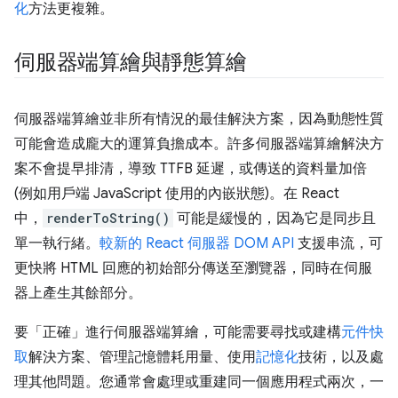
化
方法更複雜。
伺服器端算繪與靜態算繪
伺服器端算繪並非所有情況的最佳解決方案，因為動態性質
可能會造成龐大的運算負擔成本。許多伺服器端算繪解決方
案不會提早排清，導致 TTFB 延遲，或傳送的資料量加倍
(例如用戶端 JavaScript 使用的內嵌狀態)。在 React
中，
renderToString()
可能是緩慢的，因為它是同步且
單一執行緒。
較新的 React 伺服器 DOM API
支援串流，可
更快將 HTML 回應的初始部分傳送至瀏覽器，同時在伺服
器上產生其餘部分。
要「正確」進行伺服器端算繪，可能需要尋找或建構
元件快
取
解決方案、管理記憶體耗用量、使用
記憶化
技術，以及處
理其他問題。您通常會處理或重建同一個應用程式兩次，一