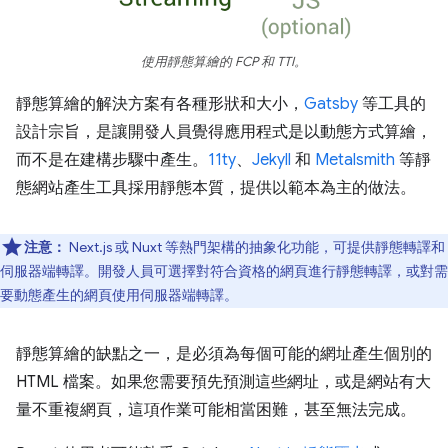
使用靜態算繪的 FCP 和 TTI。
靜態算繪的解決方案有各種形狀和大小，
Gatsby
等工具的
設計宗旨，是讓開發人員覺得應用程式是以動態方式算繪，
而不是在建構步驟中產生。
11ty
、
Jekyll
和
Metalsmith
等靜
態網站產生工具採用靜態本質，提供以範本為主的做法。
注意：
Next.js 或 Nuxt 等熱門架構的抽象化功能，可提供靜態轉譯和
伺服器端轉譯。開發人員可選擇對符合資格的網頁進行靜態轉譯，或對需
要動態產生的網頁使用伺服器端轉譯。
靜態算繪的缺點之一，是必須為每個可能的網址產生個別的
HTML 檔案。如果您需要預先預測這些網址，或是網站有大
量不重複網頁，這項作業可能相當困難，甚至無法完成。