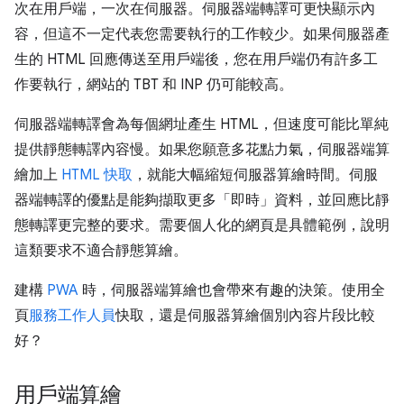
次在用戶端，一次在伺服器。伺服器端轉譯可更快顯示內
容，但這不一定代表您需要執行的工作較少。如果伺服器產
生的 HTML 回應傳送至用戶端後，您在用戶端仍有許多工
作要執行，網站的 TBT 和 INP 仍可能較高。
伺服器端轉譯會為每個網址產生 HTML，但速度可能比單純
提供靜態轉譯內容慢。如果您願意多花點力氣，伺服器端算
繪加上
HTML 快取
，就能大幅縮短伺服器算繪時間。伺服
器端轉譯的優點是能夠擷取更多「即時」資料，並回應比靜
態轉譯更完整的要求。需要個人化的網頁是具體範例，說明
這類要求不適合靜態算繪。
建構
PWA
時，伺服器端算繪也會帶來有趣的決策。使用全
頁
服務工作人員
快取，還是伺服器算繪個別內容片段比較
好？
用戶端算繪