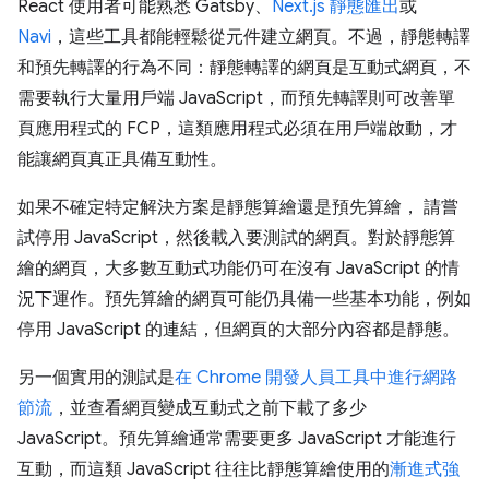
React 使用者可能熟悉 Gatsby、
Next.js 靜態匯出
或
Navi
，這些工具都能輕鬆從元件建立網頁。不過，靜態轉譯
和預先轉譯的行為不同：靜態轉譯的網頁是互動式網頁，不
需要執行大量用戶端 JavaScript，而預先轉譯則可改善單
頁應用程式的 FCP，這類應用程式必須在用戶端啟動，才
能讓網頁真正具備互動性。
如果不確定特定解決方案是靜態算繪還是預先算繪， 請嘗
試停用 JavaScript，然後載入要測試的網頁。對於靜態算
繪的網頁，大多數互動式功能仍可在沒有 JavaScript 的情
況下運作。預先算繪的網頁可能仍具備一些基本功能，例如
停用 JavaScript 的連結，但網頁的大部分內容都是靜態。
另一個實用的測試是
在 Chrome 開發人員工具中進行網路
節流
，並查看網頁變成互動式之前下載了多少
JavaScript。預先算繪通常需要更多 JavaScript 才能進行
互動，而這類 JavaScript 往往比靜態算繪使用的
漸進式強