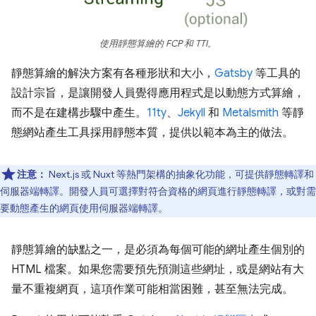
使用靜態算繪的 FCP 和 TTI。
靜態算繪的解決方案有各種形狀和大小，
Gatsby
等工具的
設計宗旨，是讓開發人員覺得應用程式是以動態方式算繪，
而不是在建構步驟中產生。
11ty
、
Jekyll
和
Metalsmith
等靜
態網站產生工具採用靜態本質，提供以範本為主的做法。
注意：
Next.js 或 Nuxt 等熱門架構的抽象化功能，可提供靜態轉譯和
伺服器端轉譯。開發人員可選擇對符合資格的網頁進行靜態轉譯，或對需
要動態產生的網頁使用伺服器端轉譯。
靜態算繪的缺點之一，是必須為每個可能的網址產生個別的
HTML 檔案。如果您需要預先預測這些網址，或是網站有大
量不重複網頁，這項作業可能相當困難，甚至無法完成。