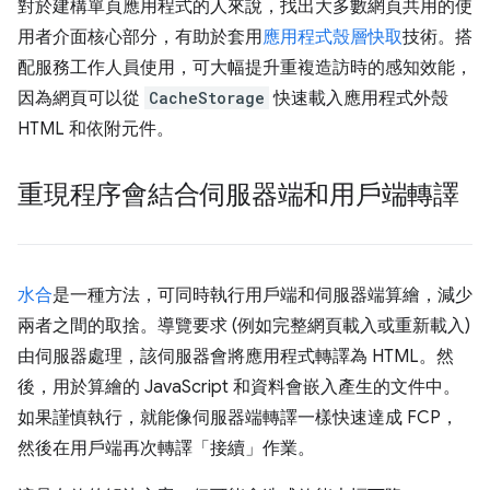
對於建構單頁應用程式的人來說，找出大多數網頁共用的使
用者介面核心部分，有助於套用
應用程式殼層快取
技術。搭
配服務工作人員使用，可大幅提升重複造訪時的感知效能，
因為網頁可以從
CacheStorage
快速載入應用程式外殼
HTML 和依附元件。
重現程序會結合伺服器端和用戶端轉譯
水合
是一種方法，可同時執行用戶端和伺服器端算繪，減少
兩者之間的取捨。導覽要求 (例如完整網頁載入或重新載入)
由伺服器處理，該伺服器會將應用程式轉譯為 HTML。然
後，用於算繪的 JavaScript 和資料會嵌入產生的文件中。
如果謹慎執行，就能像伺服器端轉譯一樣快速達成 FCP，
然後在用戶端再次轉譯「接續」作業。