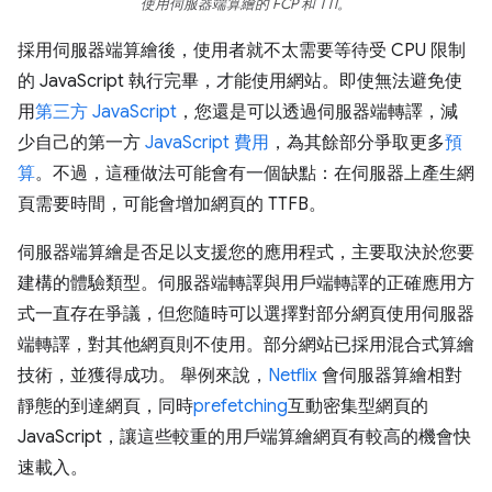
使用伺服器端算繪的 FCP 和 TTI。
採用伺服器端算繪後，使用者就不太需要等待受 CPU 限制
的 JavaScript 執行完畢，才能使用網站。即使無法避免使
用
第三方 JavaScript
，您還是可以透過伺服器端轉譯，減
少自己的第一方
JavaScript 費用
，為其餘部分爭取更多
預
算
。不過，這種做法可能會有一個缺點：在伺服器上產生網
頁需要時間，可能會增加網頁的 TTFB。
伺服器端算繪是否足以支援您的應用程式，主要取決於您要
建構的體驗類型。伺服器端轉譯與用戶端轉譯的正確應用方
式一直存在爭議，但您隨時可以選擇對部分網頁使用伺服器
端轉譯，對其他網頁則不使用。部分網站已採用混合式算繪
技術，並獲得成功。 舉例來說，
Netflix
會伺服器算繪相對
靜態的到達網頁，同時
prefetching
互動密集型網頁的
JavaScript，讓這些較重的用戶端算繪網頁有較高的機會快
速載入。