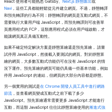
React 使用者可能熟悉 Gatsby、
Next.js 靜態匯出
或
Navi
，這些工具都能輕鬆從元件建立網頁。不過，靜態轉譯
和預先轉譯的行為不同：靜態轉譯的網頁是互動式網頁，不
需要執行大量用戶端 JavaScript，而預先轉譯則可改善單
頁應用程式的 FCP，這類應用程式必須在用戶端啟動，才
能讓網頁真正具備互動性。
如果不確定特定解決方案是靜態算繪還是預先算繪， 請嘗
試停用 JavaScript，然後載入要測試的網頁。對於靜態算
繪的網頁，大多數互動式功能仍可在沒有 JavaScript 的情
況下運作。預先算繪的網頁可能仍具備一些基本功能，例如
停用 JavaScript 的連結，但網頁的大部分內容都是靜態。
另一個實用的測試是
在 Chrome 開發人員工具中進行網路
節流
，並查看網頁變成互動式之前下載了多少
JavaScript。預先算繪通常需要更多 JavaScript 才能進行
互動，而這類 JavaScript 往往比靜態算繪使用的
漸進式強