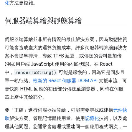
化
方法更複雜。
伺服器端算繪與靜態算繪
伺服器端算繪並非所有情況的最佳解決方案，因為動態性質
可能會造成龐大的運算負擔成本。許多伺服器端算繪解決方
案不會提早排清，導致 TTFB 延遲，或傳送的資料量加倍
(例如用戶端 JavaScript 使用的內嵌狀態)。在 React
中，
renderToString()
可能是緩慢的，因為它是同步且
單一執行緒。
較新的 React 伺服器 DOM API
支援串流，可
更快將 HTML 回應的初始部分傳送至瀏覽器，同時在伺服
器上產生其餘部分。
要「正確」進行伺服器端算繪，可能需要尋找或建構
元件快
取
解決方案、管理記憶體耗用量、使用
記憶化
技術，以及處
理其他問題。您通常會處理或重建同一個應用程式兩次，一