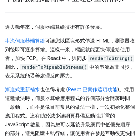
過去幾年來，伺服器端算繪技術有許多發展。
串流伺服器端算繪
可讓您以區塊形式傳送 HTML，瀏覽器收
到後即可逐步算繪。這樣一來，標記就能更快傳送給使用
者，加快 FCP。在 React 中，與同步
renderToString()
相比，
renderToPipeableStream()
中的串流為非同步，
表示系統能妥善處理反向壓力。
漸進式重新補水
也值得考慮 (
React 已實作這項功能
)。採用
這種做法時，伺服器算繪應用程式的各個部分會隨著時間
「啟動」，而不是像目前常見的做法一樣，一次初始化整個
應用程式。這有助於減少讓網頁具備互動性所需的
JavaScript 數量，因為您可以延後升級網頁中低優先順序
的部分，避免阻斷主執行緒，讓使用者在發起互動後更快開