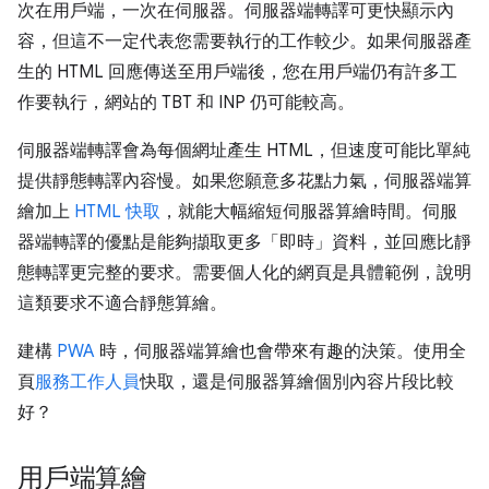
次在用戶端，一次在伺服器。伺服器端轉譯可更快顯示內
容，但這不一定代表您需要執行的工作較少。如果伺服器產
生的 HTML 回應傳送至用戶端後，您在用戶端仍有許多工
作要執行，網站的 TBT 和 INP 仍可能較高。
伺服器端轉譯會為每個網址產生 HTML，但速度可能比單純
提供靜態轉譯內容慢。如果您願意多花點力氣，伺服器端算
繪加上
HTML 快取
，就能大幅縮短伺服器算繪時間。伺服
器端轉譯的優點是能夠擷取更多「即時」資料，並回應比靜
態轉譯更完整的要求。需要個人化的網頁是具體範例，說明
這類要求不適合靜態算繪。
建構
PWA
時，伺服器端算繪也會帶來有趣的決策。使用全
頁
服務工作人員
快取，還是伺服器算繪個別內容片段比較
好？
用戶端算繪