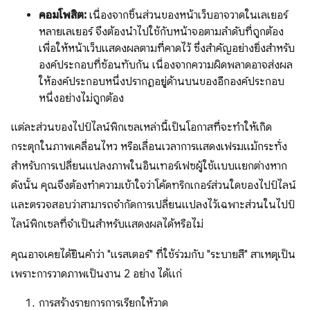
คอมโพสิต:
เนื่องจากชิ้นส่วนของหน้าเว็บอาจวาดในเลเยอร์
หลายเลเยอร์ จึงต้องนำไปใช้กับหน้าจอตามลำดับที่ถูกต้อง
เพื่อให้หน้าเว็บแสดงผลตามที่คาดไว้ ซึ่งสำคัญอย่างยิ่งสำหรับ
องค์ประกอบที่ซ้อนทับกัน เนื่องจากความผิดพลาดอาจส่งผล
ให้องค์ประกอบหนึ่งปรากฏอยู่ด้านบนของอีกองค์ประกอบ
หนึ่งอย่างไม่ถูกต้อง
แต่ละส่วนของไปป์ไลน์พิกเซลเหล่านี้เป็นโอกาสที่จะทำให้เกิด
กระตุกในภาพเคลื่อนไหว หรือเลื่อนเวลาการแสดงเฟรมแม้กระทั่ง
สำหรับการเปลี่ยนแปลงภาพในอินเทอร์เฟซผู้ใช้แบบแยกต่างหาก
ดังนั้น คุณจึงต้องทําความเข้าใจว่าโค้ดทริกเกอร์ส่วนใดของไปป์ไลน์
และตรวจสอบว่าสามารถจํากัดการเปลี่ยนแปลงไว้เฉพาะส่วนในไปป์
ไลน์พิกเซลที่จําเป็นสําหรับแสดงผลได้หรือไม่
คุณอาจเคยได้ยินคำว่า "แรสเตอร์" ที่ใช้ร่วมกับ "ระบายสี" สาเหตุเป็น
เพราะการวาดภาพเป็นงาน 2 อย่าง ได้แก่
การสร้างรายการการเรียกให้วาด