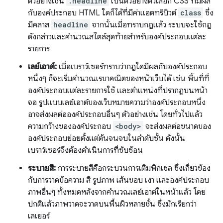
ตัวอย่างเช่น
.headline
เป็นตัวอย่างตัวเลือก CSS ที่มีผล
กับองค์ประกอบ HTML ใดก็ได้ที่มีค่าแอตทริบิวต์
class
ซึ่ง
มีคลาส
headline
จากนั้นเมื่อทราบกฎแล้ว ระบบจะใช้กฎ
ดังกล่าวและคำนวณสไตล์สุดท้ายสำหรับองค์ประกอบแต่ละ
รายการ
เลย์เอาต์:
เมื่อเบราว์เซอร์ทราบว่ากฎใดมีผลกับองค์ประกอบ
หนึ่งๆ ก็จะเริ่มคำนวณเรขาคณิตของหน้าเว็บได้ เช่น พื้นที่ที่
องค์ประกอบแต่ละรายการใช้ และตำแหน่งที่ปรากฏบนหน้า
จอ รูปแบบเลย์เอาต์ของเว็บหมายความว่าองค์ประกอบหนึ่ง
อาจส่งผลต่อองค์ประกอบอื่นๆ ตัวอย่างเช่น โดยทั่วไปแล้ว
ความกว้างขององค์ประกอบ
<body>
จะส่งผลต่อขนาดของ
องค์ประกอบย่อยตั้งแต่ต้นจนจบในลําดับชั้น ดังนั้น
เบราว์เซอร์จึงต้องดำเนินการที่ซับซ้อน
ระบายสี:
การระบายสีคือกระบวนการเติมพิกเซล ซึ่งเกี่ยวข้อง
กับการวาดข้อความ สี รูปภาพ เส้นขอบ เงา และองค์ประกอบ
ภาพอื่นๆ ทั้งหมดหลังจากคำนวณเลย์เอาต์ในหน้าแล้ว โดย
ปกติแล้วภาพวาดจะวาดบนพื้นผิวหลายชั้น ซึ่งมักเรียกว่า
เลเยอร์