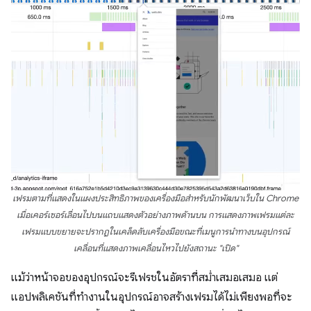
เฟรมตามที่แสดงในแผงประสิทธิภาพของเครื่องมือสำหรับนักพัฒนาเว็บใน Chrome
เมื่อเคอร์เซอร์เลื่อนไปบนแถบแสดงตัวอย่างภาพด้านบน การแสดงภาพเฟรมแต่ละ
เฟรมแบบขยายจะปรากฏในเคล็ดลับเครื่องมือขณะที่เมนูการนำทางบนอุปกรณ์
เคลื่อนที่แสดงภาพเคลื่อนไหวไปยังสถานะ "เปิด"
แม้ว่าหน้าจอของอุปกรณ์จะรีเฟรชในอัตราที่สม่ำเสมอเสมอ แต่
แอปพลิเคชันที่ทำงานในอุปกรณ์อาจสร้างเฟรมได้ไม่เพียงพอที่จะ