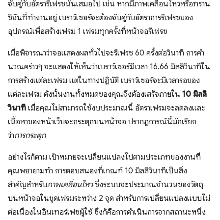
จับคู่กับอัตรารีเฟรชนั้นเสมอไป เช่น หากมีภาพเคลื่อนไหวหรือทราน
ซิชันที่ทำงานอยู่ เบราว์เซอร์จะต้องจับคู่กับอัตราการรีเฟรชของ
อุปกรณ์เพื่อสร้างเฟรม 1 เฟรมทุกครั้งที่หน้าจอรีเฟรช
เมื่อพิจารณาว่าจอแสดงผลทั่วไปจะรีเฟรช 60 ครั้งต่อวินาที การคํา
นวณคร่าวๆ จะแสดงให้เห็นว่าเบราว์เซอร์มีเวลา 16.66 มิลลิวินาทีใน
การสร้างแต่ละเฟรม แต่ในทางปฏิบัติ เบราว์เซอร์จะมีเวลารอของ
แต่ละเฟรม ดังนั้นงานทั้งหมดของคุณจึงต้องเสร็จภายใน
10 มิลลิ
วินาที
เมื่อคุณไม่สามารถใช้งบประมาณนี้ อัตราเฟรมจะลดลงและ
เนื้อหาของหน้าเว็บจะกระตุกบนหน้าจอ ปรากฏการณ์นี้มักเรียก
ว่า
การกระตุก
อย่างไรก็ตาม เป้าหมายจะเปลี่ยนแปลงไปตามประเภทของงานที่
คุณพยายามทำ การตอบสนองที่เกณฑ์ 10 มิลลิวินาทีเป็นสิ่ง
สําคัญสําหรับ
ภาพเคลื่อนไหว
ซึ่งระบบจะประมาณจำนวนของวัตถุ
บนหน้าจอในชุดเฟรมระหว่าง 2 จุด สำหรับการเปลี่ยนแปลงแบบไม่
ต่อเนื่องในอินเทอร์เฟซผู้ใช้ ซึ่งก็คือการดําเนินการจากสถานะหนึ่ง