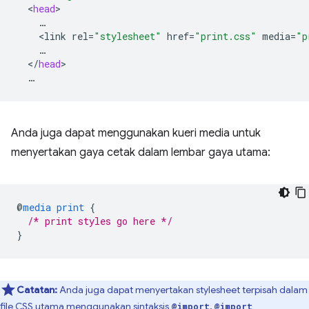
<
head
<
link
rel
=
"stylesheet"
href
=
"print.css"
media
=
"p
<
/
head
Anda juga dapat menggunakan kueri media untuk
menyertakan gaya cetak dalam lembar gaya utama:
@
media
print
{
/* print styles go here */
}
Catatan:
Anda juga dapat menyertakan stylesheet terpisah dalam
file CSS utama menggunakan sintaksis
,
@import
@import