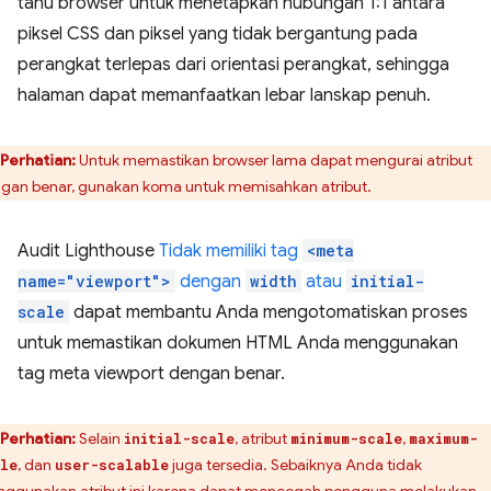
tahu browser untuk menetapkan hubungan 1:1 antara
piksel CSS dan piksel yang tidak bergantung pada
perangkat terlepas dari orientasi perangkat, sehingga
halaman dapat memanfaatkan lebar lanskap penuh.
Perhatian:
Untuk memastikan browser lama dapat mengurai atribut
gan benar, gunakan koma untuk memisahkan atribut.
Audit Lighthouse
Tidak memiliki tag
<meta
name="viewport">
dengan
width
atau
initial-
scale
dapat membantu Anda mengotomatiskan proses
untuk memastikan dokumen HTML Anda menggunakan
tag meta viewport dengan benar.
Perhatian:
Selain
, atribut
,
initial-scale
minimum-scale
maximum-
, dan
juga tersedia. Sebaiknya Anda tidak
le
user-scalable
ggunakan atribut ini karena dapat mencegah pengguna melakukan