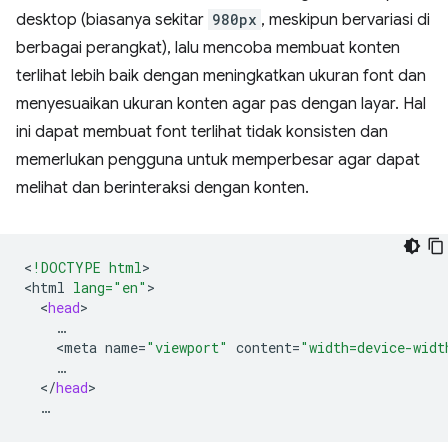
desktop (biasanya sekitar
980px
, meskipun bervariasi di
berbagai perangkat), lalu mencoba membuat konten
terlihat lebih baik dengan meningkatkan ukuran font dan
menyesuaikan ukuran konten agar pas dengan layar. Hal
ini dapat membuat font terlihat tidak konsisten dan
memerlukan pengguna untuk memperbesar agar dapat
melihat dan berinteraksi dengan konten.
<
!DOCTYPE html
>

<
html
lang="en"
<
head
<
meta
name
=
"viewport"
content
=
"width=device-widt
<
/
head