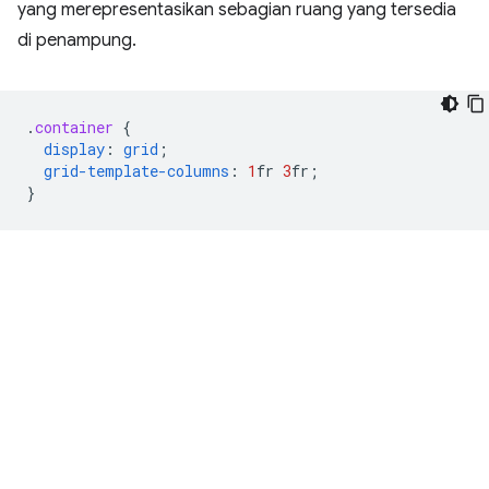
yang merepresentasikan sebagian ruang yang tersedia
di penampung.
.
container
{
display
:
grid
;
grid-template-columns
:
1
fr
3
fr
;
}