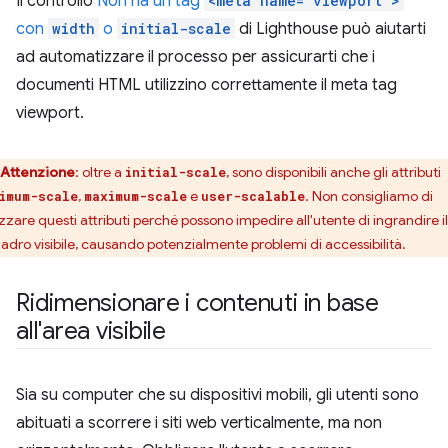
Il controllo
Non ha un tag
<meta name="viewport">
con
width
o
initial-scale
di Lighthouse può aiutarti
ad automatizzare il processo per assicurarti che i
documenti HTML utilizzino correttamente il meta tag
viewport.
Attenzione
:
oltre a
, sono disponibili anche gli attributi
initial-scale
,
e
. Non consigliamo di
imum-scale
maximum-scale
user-scalable
izzare questi attributi perché possono impedire all'utente di ingrandire il
uadro visibile, causando potenzialmente problemi di accessibilità.
Ridimensionare i contenuti in base
all'area visibile
Sia su computer che su dispositivi mobili, gli utenti sono
abituati a scorrere i siti web verticalmente, ma non