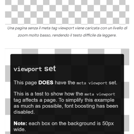
Una pagina senza il meta tag viewport viene caricata con un livello di
zoom molto basso, rendendo il testo difficile da leggere.