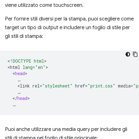
viene utilizzato come touchscreen.
Per fornire stili diversi per la stampa, puoi scegliere come
target un tipo di output e includere un foglio di stile per
gli stili di stampa:
<
!DOCTYPE html
>

<
html
lang="en"
<
head
<
link
rel
=
"stylesheet"
href
=
"print.css"
media
=
"p
<
/
head
Puoi anche utilizzare una media query per includere gli
stili di stampa nel foglio di stile principale: